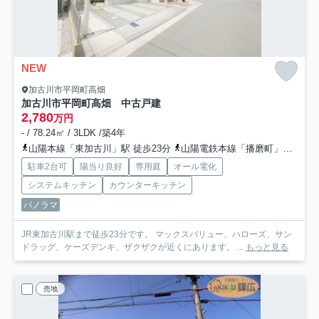
NEW
加古川市平岡町高畑
加古川市平岡町高畑 中古戸建
2,780
万円
- / 78.24㎡ / 3LDK /築4年
山陽本線「東加古川」駅 徒歩23分
山陽電鉄本線「播磨町」駅 徒歩37分
駐車2台可
陽当り良好
専用庭
オール電化
システムキッチン
カウンターキッチン
パノラマ
JR東加古川駅まで徒歩23分です。 マックスバリュー、ハローズ、サン
ドラッグ、ケーズデンキ、ザクザクが近くにあります。 ...
もっと見る
売地