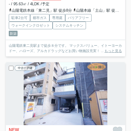
- / 95.63㎡ / 4LDK /予定
山陽電鉄本線「東二見」駅 徒歩8分
山陽本線「土山」駅 徒歩33分
駐車2台可
都市ガス
専用庭
バリアフリー
ウォークインクロゼット
システムキッチン
新築
山陽電鉄東二見駅まで徒歩８分です。 マックスバリュー、イトーヨーカ
ドー、ハローズ、アルカドラッグなどお買い物施設充実！ ...
もっと見る
中古一戸建
NEW