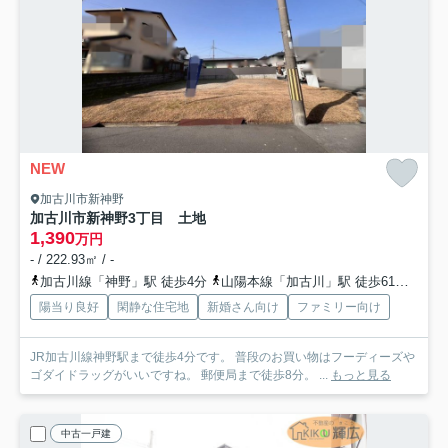
NEW
加古川市新神野
加古川市新神野3丁目 土地
1,390
万円
- / 222.93㎡ / -
加古川線「神野」駅 徒歩4分
山陽本線「加古川」駅 徒歩61分
加古
陽当り良好
閑静な住宅地
新婚さん向け
ファミリー向け
JR加古川線神野駅まで徒歩4分です。 普段のお買い物はフーディーズや
ゴダイドラッグがいいですね。 郵便局まで徒歩8分。 ...
もっと見る
中古一戸建