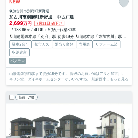
NEW
加古川市別府町新野辺
加古川市別府町新野辺 中古戸建
2,699
万円
7月31日 値下げ
- / 133.66㎡ / 4LDK＋S(納戸) /築30年
山陽電鉄本線「別府」駅 徒歩19分
山陽本線「東加古川」駅 徒歩55分
駐車2台可
都市ガス
陽当り良好
専用庭
リフォーム済
収納豊富
パノラマ
山陽電鉄別府駅まで徒歩19分です。 普段のお買い物はアリオ加古川、
キリン堂、ダイキホームセンターがいいですね。 別府西小...
もっと見る
新築一戸建