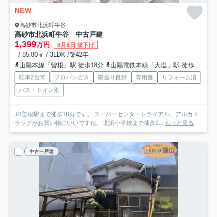
NEW
高砂市北浜町牛谷
高砂市北浜町牛谷 中古戸建
1,399
万円
8月8日 値下げ
- / 85.80㎡ / 3LDK /築42年
山陽本線「曽根」駅 徒歩18分
山陽電鉄本線「大塩」駅 徒歩28分
駐車2台可
プロパンガス
陽当り良好
専用庭
リフォーム済
バス・トイレ別
JR曽根駅まで徒歩18分です。 スーパーセンタートライアル、アルカド
ラッグがお買い物にいいですね。 北浜小学校まで徒歩2...
もっと見る
中古一戸建