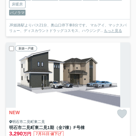
床暖房
パノラマ
JR姫路駅よりバス21分、奥山口停下車8分です。 マルアイ、マックスバ
リュー、ディスカウントドラッグコスモス、ハウジング...
もっと見る
新築一戸建
NEW
明石市二見町東二見
明石市二見町東二見1期（全7棟）F号棟
3,290
万円
7月31日 値下げ