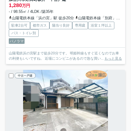
1,280
万円
- / 98.55㎡ / 4LDK /築35年
山陽電鉄本線「浜の宮」駅 徒歩20分
山陽電鉄本線「別府」駅 徒歩16分
駐車2台可
都市ガス
陽当り良好
専用庭
浴室１坪以上
バス・トイレ別
パノラマ
山陽電鉄浜の宮駅まで徒歩20分です。 明姫幹線もすぐ近くなのでお車
の利便もいいですね。 近場にコンビニがあるので急な買い...
もっと見る
中古一戸建