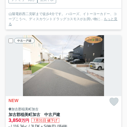
山陽電鉄西二見駅まで徒歩4分です。 ハローズ、イトーヨーカドー、コ
ープこうべ、ディスカウントドラッグコスモスがお買い物に...
もっと見
る
中古一戸建
NEW
加古郡稲美町加古
加古郡稲美町加古 中古戸建
3,850
万円
7月31日 値下げ
- / 116.34㎡ / 3LDK＋S(納戸) /築4年