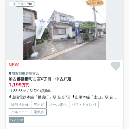
中古一戸建
NEW
加古郡播磨町古宮
加古郡播磨町古宮6丁目 中古戸建
1,199
万円
- / 83.63㎡ / 3LDK /築6年
山陽電鉄本線「播磨町」駅 徒歩7分
山陽本線「土山」駅 徒歩31分
陽当り良好
専用庭
オール電化
バス・トイレ別
バルコニー
電気有
パノラマ