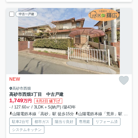
中古一戸建
NEW
高砂市西畑
高砂市西畑3丁目 中古戸建
1,749
万円
8月2日 値下げ
- / 127.60㎡ / 3LDK＋S(納戸) /築43年
山陽電鉄本線「高砂」駅 徒歩15分
山陽電鉄本線「荒井」駅 徒歩17分
駐車2台可
都市ガス
陽当り良好
専用庭
リフォーム済
システムキッチン