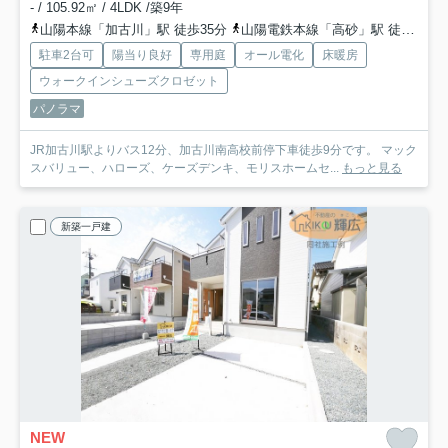
- / 105.92㎡ / 4LDK /築9年
山陽本線「加古川」駅 徒歩35分
山陽電鉄本線「高砂」駅 徒歩36分
駐車2台可
陽当り良好
専用庭
オール電化
床暖房
ウォークインシューズクロゼット
パノラマ
JR加古川駅よりバス12分、加古川南高校前停下車徒歩9分です。 マック
スバリュー、ハローズ、ケーズデンキ、モリスホームセ...
もっと見る
新築一戸建
NEW