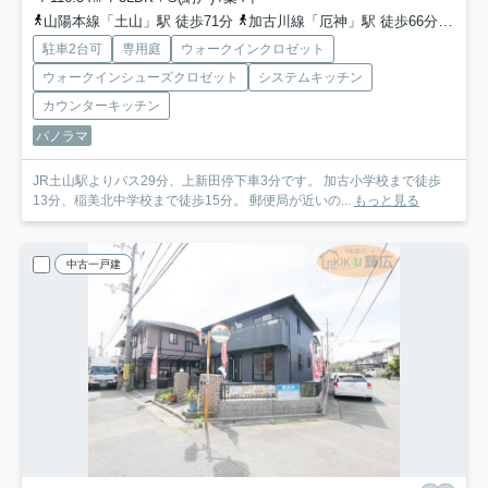
山陽本線「土山」駅 徒歩71分
加古川線「厄神」駅 徒歩66分
山陽
駐車2台可
専用庭
ウォークインクロゼット
ウォークインシューズクロゼット
システムキッチン
カウンターキッチン
パノラマ
JR土山駅よりバス29分、上新田停下車3分です。 加古小学校まで徒歩
13分、稲美北中学校まで徒歩15分。 郵便局が近いの...
もっと見る
中古一戸建