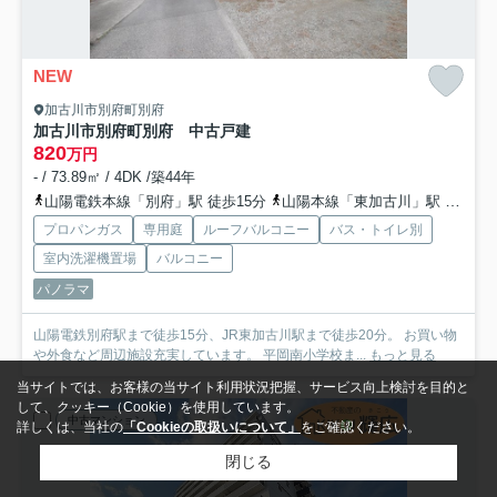
NEW
加古川市別府町別府
加古川市別府町別府 中古戸建
820
万円
- / 73.89㎡ / 4DK /築44年
山陽電鉄本線「別府」駅 徒歩15分
山陽本線「東加古川」駅 徒歩20分
プロパンガス
専用庭
ルーフバルコニー
バス・トイレ別
室内洗濯機置場
バルコニー
パノラマ
山陽電鉄別府駅まで徒歩15分、JR東加古川駅まで徒歩20分。 お買い物
や外食など周辺施設充実しています。 平岡南小学校ま...
もっと見る
当サイトでは、お客様の当サイト利用状況把握、サービス向上検討を目的と
して、クッキー（Cookie）を使用しています。
中古マンション
詳しくは、当社の
「Cookieの取扱いについて」
をご確認ください。
閉じる