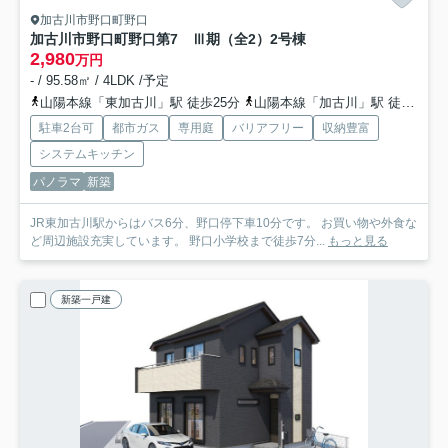
加古川市野口町野口
加古川市野口町野口第7 Ⅲ期（全2）2号棟
2,980
万円
- / 95.58㎡ / 4LDK /予定
山陽本線「東加古川」駅 徒歩25分
山陽本線「加古川」駅 徒歩30分
駐車2台可
都市ガス
専用庭
バリアフリー
収納豊富
システムキッチン
パノラマ
新築
JR東加古川駅からはバス6分、野口停下車10分です。 お買い物や外食な
ど周辺施設充実しています。 野口小学校まで徒歩7分...
もっと見る
新築一戸建