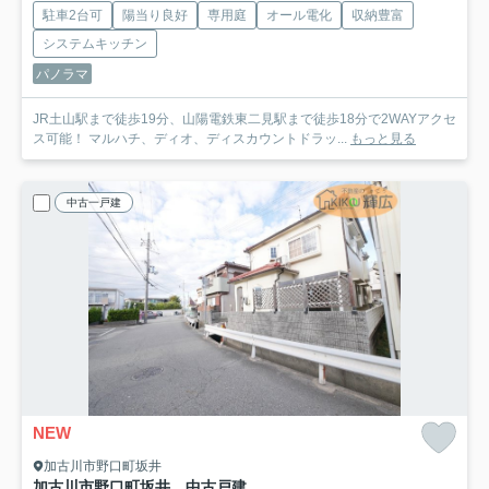
駐車2台可
陽当り良好
専用庭
オール電化
収納豊富
システムキッチン
パノラマ
JR土山駅まで徒歩19分、山陽電鉄東二見駅まで徒歩18分で2WAYアクセ
ス可能！ マルハチ、ディオ、ディスカウントドラッ...
もっと見る
中古一戸建
NEW
加古川市野口町坂井
加古川市野口町坂井 中古戸建