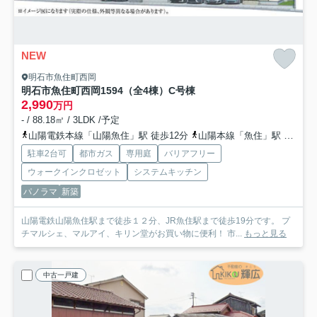
NEW
明石市魚住町西岡
明石市魚住町西岡1594（全4棟）C号棟
2,990
万円
- / 88.18㎡ / 3LDK /予定
山陽電鉄本線「山陽魚住」駅 徒歩12分
山陽本線「魚住」駅 徒歩19分
駐車2台可
都市ガス
専用庭
バリアフリー
ウォークインクロゼット
システムキッチン
パノラマ
新築
山陽電鉄山陽魚住駅まで徒歩１２分、JR魚住駅まで徒歩19分です。 プ
チマルシェ、マルアイ、キリン堂がお買い物に便利！ 市...
もっと見る
中古一戸建