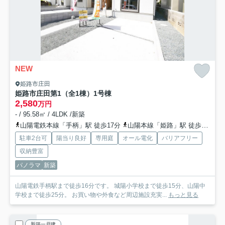
NEW
姫路市庄田
姫路市庄田第1（全1棟）1号棟
2,580
万円
- / 95.58㎡ / 4LDK /新築
山陽電鉄本線「手柄」駅 徒歩17分
山陽本線「姫路」駅 徒歩23分
駐車2台可
陽当り良好
専用庭
オール電化
バリアフリー
収納豊富
パノラマ
新築
山陽電鉄手柄駅まで徒歩16分です。 城陽小学校まで徒歩15分、山陽中
学校まで徒歩25分。 お買い物や外食など周辺施設充実...
もっと見る
新築一戸建