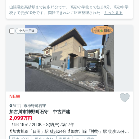
山陽電鉄高砂駅まで徒歩15分です。 高砂小学校まで徒歩9分、高砂中学
校まで徒歩10分です。 閑静できれいに区画整理された...
もっと見る
中古一戸建
NEW
加古川市神野町石守
加古川市神野町石守 中古戸建
2,099
万円
- / 93.18㎡ / 2LDK＋S(納戸) /築17年
加古川線「日岡」駅 徒歩24分
加古川線「神野」駅 徒歩35分
山陽