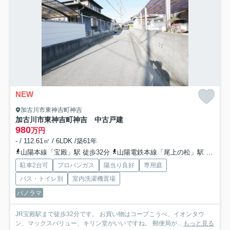
NEW
加古川市東神吉町神吉
加古川市東神吉町神吉 中古戸建
980
万円
- / 112.61㎡ / 6LDK /築61年
山陽本線「宝殿」駅 徒歩32分
山陽電鉄本線「尾上の松」駅 徒歩76分
駐車2台可
プロパンガス
陽当り良好
専用庭
バス・トイレ別
室内洗濯機置場
パノラマ
JR宝殿駅まで徒歩32分です。 お買い物はコープこうべ、イオンタウ
ン、マックスバリュー、キリン堂がいいですね。 郵便局が...
もっと見る