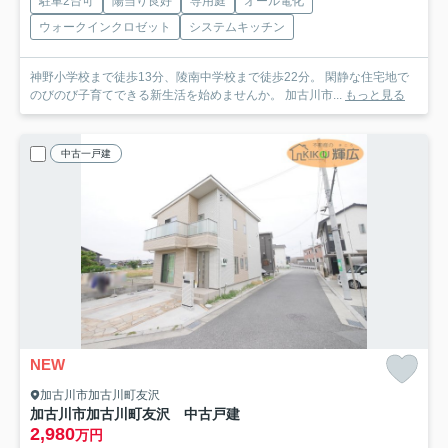
駐車2台可
陽当り良好
専用庭
オール電化
ウォークインクロゼット
システムキッチン
神野小学校まで徒歩13分、陵南中学校まで徒歩22分。 閑静な住宅地で
のびのび子育てできる新生活を始めませんか。 加古川市...
もっと見る
中古一戸建
NEW
加古川市加古川町友沢
加古川市加古川町友沢 中古戸建
2,980
万円