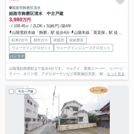
姫路市飾磨区清水
姫路市飾磨区清水 中古戸建
3,980
万円
- / 108.45㎡ / 2LDK＋S(納戸) /築4年
山陽電鉄本線「飾磨」駅 徒歩4分
山陽本線「英賀保」駅 徒歩43分
駐車2台可
都市ガス
床暖房
収納豊富
ウォークインクロゼット
ウォークインシューズクロゼット
パノラマ
山陽電鉄飾磨駅まで徒歩4分です。 マルアイ、業務スーパー、リバーシ
ティー、キリン堂、アグロガーデンなど商業施設充実。 飾...
もっと見る
中古一戸建