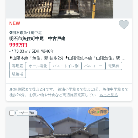
NEW
明石市魚住町中尾
明石市魚住町中尾 中古戸建
999
万円
- / 73.83㎡ / 5DK /築46年
山陽本線「魚住」駅 徒歩2分
山陽電鉄本線「山陽魚住」駅 徒歩13分
専用庭
オール電化
バス・トイレ別
バルコニー
電気有
駐輪場
JR魚住駅まで徒歩2分です。 錦浦小学校まで徒歩13分、魚住中学校まで
徒歩24分。 お買い物や外食など周辺施設充実してい...
もっと見る
中古一戸建