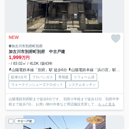
NEW
加古川市別府町別府
加古川市別府町別府 中古戸建
1,999
万円
- / 83.02㎡ / 4LDK /築43年
山陽電鉄本線「別府」駅 徒歩6分
山陽電鉄本線「浜の宮」駅 徒歩26分
駐車2台可
プロパンガス
専用庭
リフォーム済
ウォークインシューズクロゼット
システムキッチン
山陽電鉄別府駅まで徒歩6分です。 別府小学校まで徒歩12分、別府中学
校まで徒歩7分。 お買い物や外食など周辺施設充実して...
もっと見る
中古一戸建