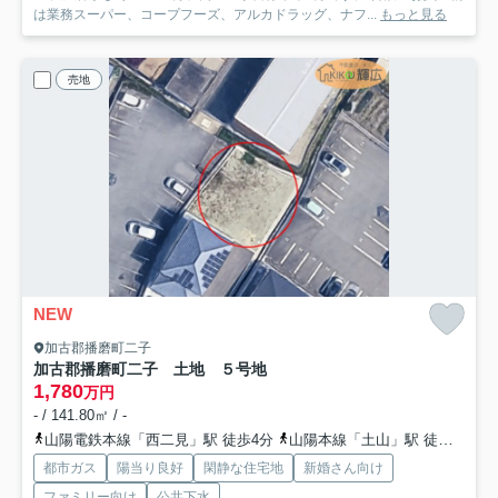
は業務スーパー、コープフーズ、アルカドラッグ、ナフ...
もっと見る
売地
NEW
加古郡播磨町二子
加古郡播磨町二子 土地 ５号地
1,780
万円
- / 141.80㎡ / -
山陽電鉄本線「西二見」駅 徒歩4分
山陽本線「土山」駅 徒歩25分
都市ガス
陽当り良好
閑静な住宅地
新婚さん向け
ファミリー向け
公共下水