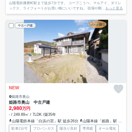
山陽電鉄播磨町駅まで徒歩7分です。 コープこうべ、マルアイ、ダイレ
ックス、ライフォートがお買い物にいいですね。 役場や郵...
もっと見る
中古一戸建
NEW
姫路市奥山
姫路市奥山 中古戸建
2,980
万円
- / 249.89㎡ / 7LDK /築35年
山陽電鉄本線「白浜の宮」駅 徒歩26分
山陽本線「姫路」駅 バス21分 神姫バス「奥山口（姫路市）」 停歩8分
駐車2台可
プロパンガス
陽当り良好
専用庭
オール電化