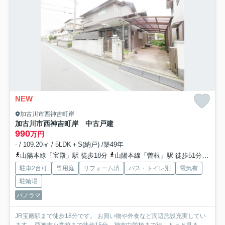
NEW
加古川市西神吉町岸
加古川市西神吉町岸 中古戸建
990
万円
- / 109.20㎡ / 5LDK＋S(納戸) /築49年
山陽本線「宝殿」駅 徒歩18分
山陽本線「曽根」駅 徒歩51分
山陽
駐車2台可
専用庭
リフォーム済
バス・トイレ別
電気有
駐輪場
パノラマ
JR宝殿駅まで徒歩18分です。 お買い物や外食など周辺施設充実してい