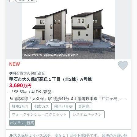
NEW
明石市大久保町高丘
明石市大久保町高丘１丁目（全2棟）A号棟
3,690
万円
- / 98.53㎡ / 4LDK /新築
山陽本線「大久保」駅 徒歩41分
山陽電鉄本線「江井ヶ島」駅 徒歩63分
駐車2台可
都市ガス
陽当り良好
専用庭
ウォークインシューズクロゼット
システムキッチン
パノラマ
新築
JR大久保駅よりバス10分、高丘１丁目停下車3分です。 普段のお買い物