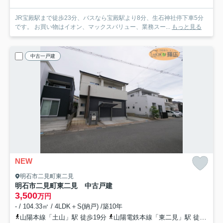
JR宝殿駅まで徒歩23分、バスなら宝殿駅より8分、生石神社停下車5分
です。 お買い物はイオン、マックスバリュー、業務スー...
もっと見る
中古一戸建
NEW
明石市二見町東二見
明石市二見町東二見 中古戸建
3,500
万円
- / 104.33㎡ / 4LDK＋S(納戸) /築10年
山陽本線「土山」駅 徒歩19分
山陽電鉄本線「東二見」駅 徒歩18分