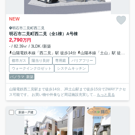
NEW
明石市二見町西二見
明石市二見町西二見（全1棟）A号棟
2,790
万円
- / 82.39㎡ / 3LDK /新築
山陽電鉄本線「西二見」駅 徒歩14分
山陽本線「土山」駅 徒歩15分
都市ガス
陽当り良好
専用庭
バリアフリー
ウォークインクロゼット
システムキッチン
パノラマ
新築
山陽電鉄西二見駅まで徒歩14分、JR土山駅まで徒歩15分で2WAYアクセ
ス可能です。 お買い物や外食など周辺施設充実して...
もっと見る
新築一戸建