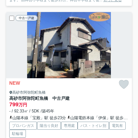
ます。 西神吉小学校まで徒歩15分、神吉中学校まで徒...
もっと見る
中古一戸建
NEW
高砂市阿弥陀町魚橋
高砂市阿弥陀町魚橋 中古戸建
799
万円
- / 92.33㎡ / 5DK /築45年
山陽本線「宝殿」駅 徒歩23分
山陽電鉄本線「伊保」駅 徒歩33分
プロパンガス
陽当り良好
専用庭
バス・トイレ別
電気有
駐輪場