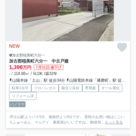
NEW
加古郡稲美町六分一
加古郡稲美町六分一 中古戸建
1,398
万円
7月31日 値下げ
- / 119.88㎡ / 5LDK /築32年
山陽本線「土山」駅 徒歩34分
山陽電鉄本線「播磨町」駅 徒歩65分
駐車2台可
プロパンガス
陽当り良好
専用庭
オール電化
リフォーム済
パノラマ
JR土山駅よりバス5分、御旅停より8分です。 普段のお買い物はにじい
ろふぁーみん、マルアイ、農業屋がいいですね。 郵便局...
もっと見る