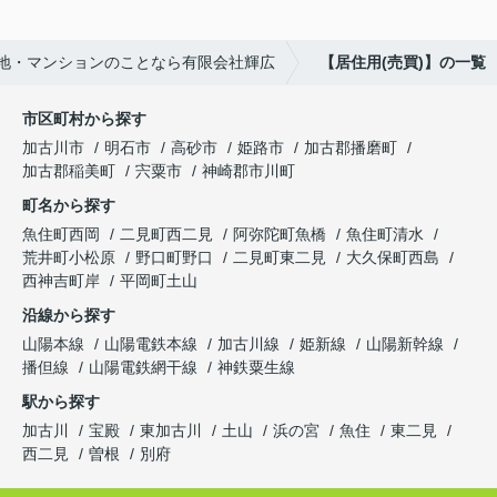
地・マンションのことなら有限会社輝広
【居住用(売買)】の一覧
市区町村から探す
加古川市
明石市
高砂市
姫路市
加古郡播磨町
加古郡稲美町
宍粟市
神崎郡市川町
町名から探す
魚住町西岡
二見町西二見
阿弥陀町魚橋
魚住町清水
荒井町小松原
野口町野口
二見町東二見
大久保町西島
西神吉町岸
平岡町土山
沿線から探す
山陽本線
山陽電鉄本線
加古川線
姫新線
山陽新幹線
播但線
山陽電鉄網干線
神鉄粟生線
駅から探す
加古川
宝殿
東加古川
土山
浜の宮
魚住
東二見
西二見
曽根
別府