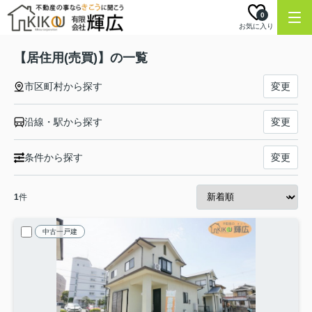
0
お気に入り
【居住用(売買)】の一覧
市区町村から探す
変更
沿線・駅から探す
変更
条件から探す
変更
1
件
中古一戸建