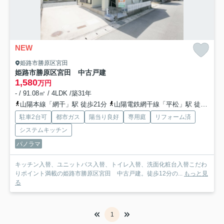
NEW
姫路市勝原区宮田
姫路市勝原区宮田 中古戸建
1,580
万円
- / 91.08㎡ / 4LDK /築31年
山陽本線「網干」駅 徒歩21分
山陽電鉄網干線「平松」駅 徒歩29分
駐車2台可
都市ガス
陽当り良好
専用庭
リフォーム済
システムキッチン
パノラマ
キッチン入替、ユニットバス入替、トイレ入替、洗面化粧台入替こだわ
りポイント満載の姫路市勝原区宮田 中古戸建。徒歩12分の...
もっと見
る
1