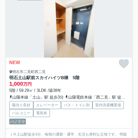
NEW
明石市二見町西二見
明石土山駅前スカイハイツB棟 5階
1,000
万円
5階 / 59.29㎡ / 3LDK /築38年
山陽本線「土山」駅 徒歩3分
山陽電鉄本線「西二見」駅 徒歩25分
陽当り良好
エレベーター
バス・トイレ別
室内洗濯機置場
バルコニー
電気有
パノラマ
ＪＲ土山駅徒歩3分、毎朝の通勤・通学、生活も便利な立地です。 明姫