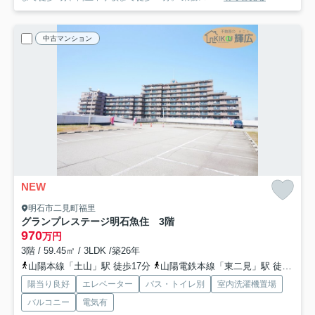
中古マンション
NEW
明石市二見町福里
グランプレステージ明石魚住 3階
970
万円
3階 / 59.45㎡ / 3LDK /築26年
山陽本線「土山」駅 徒歩17分
山陽電鉄本線「東二見」駅 徒歩26分
陽当り良好
エレベーター
バス・トイレ別
室内洗濯機置場
バルコニー
電気有