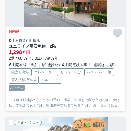
NEW
明石市魚住町鴨池
ユニライフ明石魚住 2階
1,298
万円
2階 / 68.59㎡ / 3LDK /築39年
山陽本線「魚住」駅 徒歩5分
山陽電鉄本線「山陽魚住」駅 徒歩20分
陽当り良好
エレベーター
リフォーム済
バス・トイレ別
室内洗濯機置場
バルコニー
パノラマ
ＪＲ魚住駅徒歩5分、毎朝の通勤・通学、生活も便利な立地です。 錦が
丘小学校まで徒歩4分、魚住東中学校まで徒歩21分。 お...
もっと見る
中古マンション