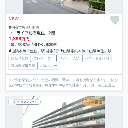
NEW
明石市魚住町鴨池
ユニライフ明石魚住 2階
1,399
万円
2階 / 68.87㎡ / 4LDK /築39年
山陽本線「魚住」駅 徒歩5分
山陽電鉄本線「山陽魚住」駅 徒歩20分
陽当り良好
エレベーター
リフォーム済
バス・トイレ別
室内洗濯機置場
バルコニー
ＪＲ魚住駅徒歩5分、毎朝の通勤・通学、生活も便利な立地です。 錦が
丘小学校まで徒歩4分、魚住東中学校まで徒歩21分。 お...
もっと見る
中古マンション