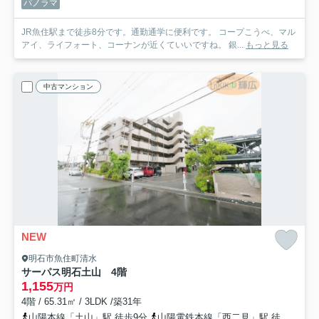
パノラマ
JR魚住駅まで徒歩8分です。通勤通学に便利です。 コープこうべ、マル
アイ、ライフォート、コーナンが近くていいですね。 銀...
もっと見る
中古マンション
NEW
明石市魚住町清水
サーパス明石土山 4階
1,155
万円
4階 / 65.31㎡ / 3LDK /築31年
山陽本線「土山」駅 徒歩9分
山陽電鉄本線「西二見」駅 徒歩31分