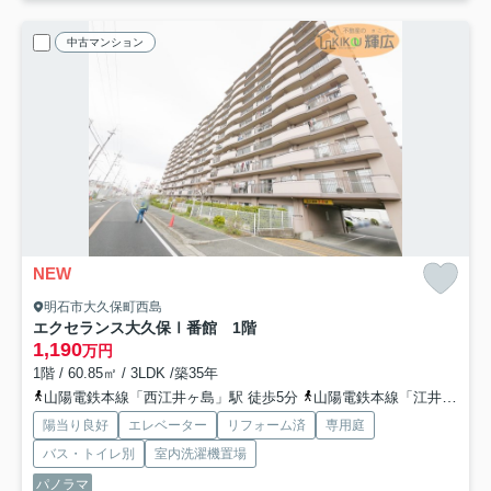
中古マンション
NEW
明石市大久保町西島
エクセランス大久保Ⅰ番館 1階
1,190
万円
1階 / 60.85㎡ / 3LDK /築35年
山陽電鉄本線「西江井ヶ島」駅 徒歩5分
山陽電鉄本線「江井ヶ島」駅 徒歩12分
陽当り良好
エレベーター
リフォーム済
専用庭
バス・トイレ別
室内洗濯機置場
パノラマ