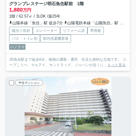
グランプレステージ明石魚住駅前 1階
1,880
万円
1階 / 62.57㎡ / 3LDK /築25年
山陽本線「魚住」駅 徒歩7分
山陽電鉄本線「山陽魚住」駅 徒歩20分
陽当り良好
エレベーター
リフォーム済
専用庭
バス・トイレ別
室内洗濯機置場
パノラマ
JR魚住駅まで徒歩8分、毎朝の通勤・通学、生活も便利な立地です。 コ
ープこうべ、マルアイ、サンドラッグ、ジャパンが近くに...
もっと見る
中古マンション