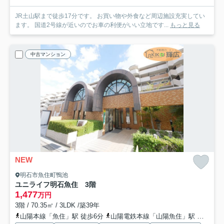
JR土山駅まで徒歩17分です。 お買い物や外食など周辺施設充実してい
ます。 国道2号線が近いのでお車の利便がいい立地です...
もっと見る
中古マンション
NEW
明石市魚住町鴨池
ユニライフ明石魚住 3階
1,477
万円
3階 / 70.35㎡ / 3LDK /築39年
山陽本線「魚住」駅 徒歩6分
山陽電鉄本線「山陽魚住」駅 徒歩20分