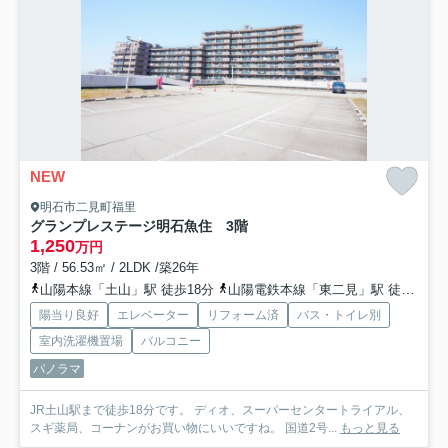
NEW
明石市二見町福里
グランプレステージ明石魚住 3階
1,250
万円
3階 / 56.53㎡ / 2LDK /築26年
山陽本線「土山」駅 徒歩18分
山陽電鉄本線「東二見」駅 徒歩26分
陽当り良好
エレベーター
リフォーム済
バス・トイレ別
室内洗濯機置場
バルコニー
パノラマ
JR土山駅まで徒歩18分です。 ディオ、スーパーセンタートライアル、
スギ薬局、コーナンがお買い物にいいですね。 国道2号...
もっと見る