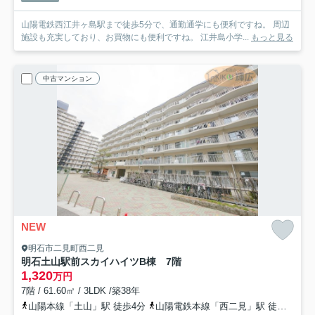
山陽電鉄西江井ヶ島駅まで徒歩5分で、通勤通学にも便利ですね。 周辺
施設も充実しており、お買物にも便利ですね。 江井島小学...
もっと見る
中古マンション
NEW
明石市二見町西二見
明石土山駅前スカイハイツB棟 7階
1,320
万円
7階 / 61.60㎡ / 3LDK /築38年
山陽本線「土山」駅 徒歩4分
山陽電鉄本線「西二見」駅 徒歩26分