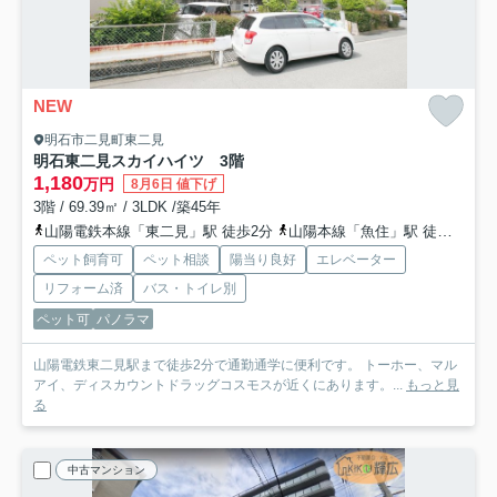
NEW
明石市二見町東二見
明石東二見スカイハイツ 3階
1,180
万円
8月6日 値下げ
3階 / 69.39㎡ / 3LDK /築45年
山陽電鉄本線「東二見」駅 徒歩2分
山陽本線「魚住」駅 徒歩28分
ペット飼育可
ペット相談
陽当り良好
エレベーター
リフォーム済
バス・トイレ別
ペット可
パノラマ
山陽電鉄東二見駅まで徒歩2分で通勤通学に便利です。 トーホー、マル
アイ、ディスカウントドラッグコスモスが近くにあります。...
もっと見
る
中古マンション