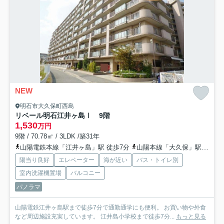
NEW
明石市大久保町西島
リベール明石江井ヶ島Ⅰ 9階
1,530
万円
9階 / 70.78㎡ / 3LDK /築31年
山陽電鉄本線「江井ヶ島」駅 徒歩7分
山陽本線「大久保」駅 徒歩29分
陽当り良好
エレベーター
海が近い
バス・トイレ別
室内洗濯機置場
バルコニー
パノラマ
山陽電鉄江井ヶ島駅まで徒歩7分で通勤通学にも便利。 お買い物や外食
など周辺施設充実しています。 江井島小学校まで徒歩7分...
もっと見る