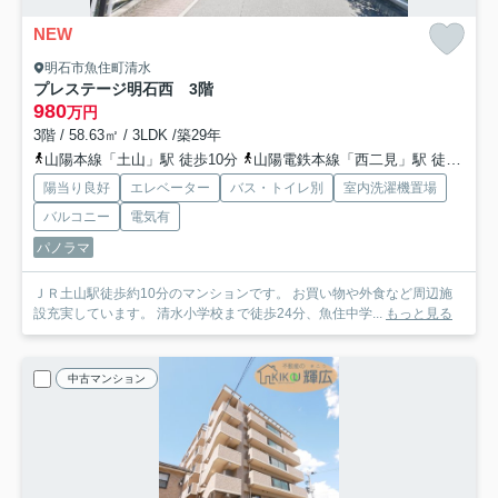
NEW
明石市魚住町清水
プレステージ明石西 3階
980
万円
3階 / 58.63㎡ / 3LDK /築29年
山陽本線「土山」駅 徒歩10分
山陽電鉄本線「西二見」駅 徒歩36分
陽当り良好
エレベーター
バス・トイレ別
室内洗濯機置場
バルコニー
電気有
パノラマ
ＪＲ土山駅徒歩約10分のマンションです。 お買い物や外食など周辺施
設充実しています。 清水小学校まで徒歩24分、魚住中学...
もっと見る
中古マンション