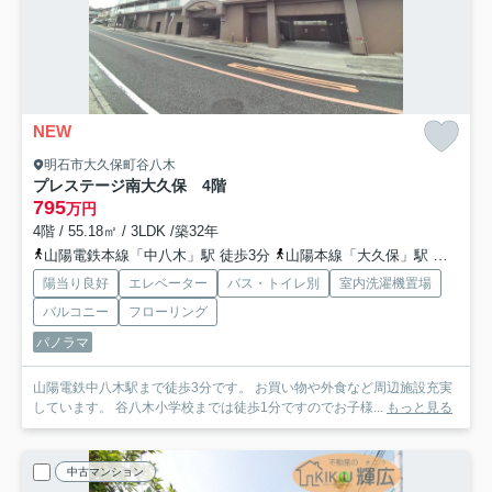
NEW
明石市大久保町谷八木
プレステージ南大久保 4階
795
万円
4階 / 55.18㎡ / 3LDK /築32年
山陽電鉄本線「中八木」駅 徒歩3分
山陽本線「大久保」駅 徒歩24分
陽当り良好
エレベーター
バス・トイレ別
室内洗濯機置場
バルコニー
フローリング
パノラマ
山陽電鉄中八木駅まで徒歩3分です。 お買い物や外食など周辺施設充実
しています。 谷八木小学校までは徒歩1分ですのでお子様...
もっと見る
中古マンション