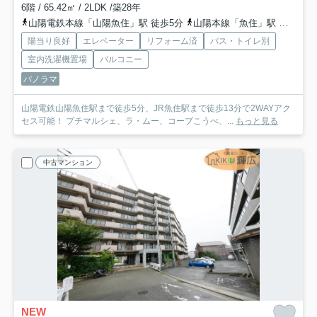
6階 / 65.42㎡ / 2LDK /築28年
山陽電鉄本線「山陽魚住」駅 徒歩5分
山陽本線「魚住」駅 徒歩13分
陽当り良好
エレベーター
リフォーム済
バス・トイレ別
室内洗濯機置場
バルコニー
パノラマ
山陽電鉄山陽魚住駅まで徒歩5分、JR魚住駅まで徒歩13分で2WAYアク
セス可能！ プチマルシェ、ラ・ムー、コープこうべ、...
もっと見る
中古マンション
NEW