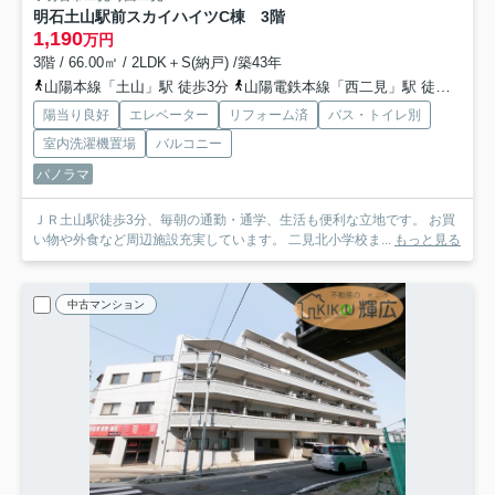
明石土山駅前スカイハイツC棟 3階
1,190
万円
3階 / 66.00㎡ / 2LDK＋S(納戸) /築43年
山陽本線「土山」駅 徒歩3分
山陽電鉄本線「西二見」駅 徒歩26分
陽当り良好
エレベーター
リフォーム済
バス・トイレ別
室内洗濯機置場
バルコニー
パノラマ
ＪＲ土山駅徒歩3分、毎朝の通勤・通学、生活も便利な立地です。 お買
い物や外食など周辺施設充実しています。 二見北小学校ま...
もっと見る
中古マンション