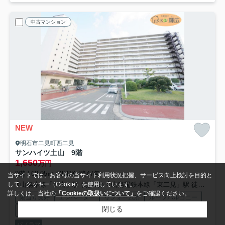
中古マンション
NEW
明石市二見町西二見
サンハイツ土山 9階
1,650
万円
9階 / 69.95㎡ / 3LDK /築47年
当サイトでは、お客様の当サイト利用状況把握、サービス向上検討を目的と
山陽本線「土山」駅 徒歩3分
山陽電鉄本線「東二見」駅 徒歩30分
して、クッキー（Cookie）を使用しています。
詳しくは、当社の
「Cookieの取扱いについて」
をご確認ください。
陽当り良好
エレベーター
リフォーム済
ルーフバルコニー
閉じる
バス・トイレ別
室内洗濯機置場
パノラマ