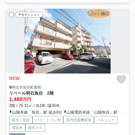
中古マンション
NEW
明石市魚住町西岡
リベール明石魚住 2階
1,480
万円
2階 / 79.31㎡ / 4LDK /築35年
山陽本線「魚住」駅 徒歩8分
山陽電鉄本線「山陽魚住」駅 徒歩22分
陽当り良好
バス・トイレ別
室内洗濯機置場
バルコニー
電気有
都市ガス