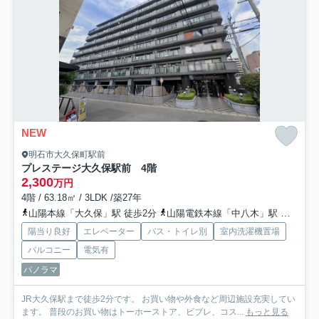
NEW
明石市大久保町駅前
プレステージ大久保駅前 4階
2,300
万円
4階 / 63.18㎡ / 3LDK /築27年
山陽本線「大久保」駅 徒歩2分
山陽電鉄本線「中八木」駅 徒歩24分
陽当り良好
エレベーター
バス・トイレ別
室内洗濯機置場
バルコニー
電気有
パノラマ
JR大久保駅まで徒歩2分です。 お買い物や外食など周辺施設充実してい
ます。 普段のお買い物はトーホーストア、ビブレ、コス...
もっと見る