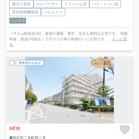
陽当り良好
エレベーター
リフォーム済
バス・トイレ別
室内洗濯機置場
バルコニー
パノラマ
ＪＲ土山駅徒歩3分、毎朝の通勤・通学、生活も便利な立地です。 明姫
幹線、国道2号線近くですのでお車の利便がいい立地です。...
もっと見
る
中古マンション
NEW
明石市二見町西二見