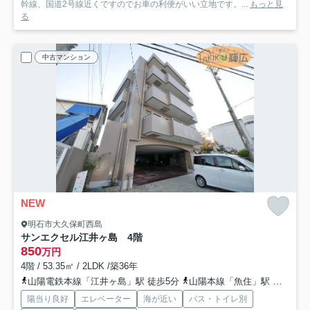
幹線、国道2号線近くですのでお車の利便がいい立地です。...
もっと見
る
中古マンション
NEW
明石市大久保町西島
サンエクセル江井ヶ島 4階
850
万円
4階 / 53.35㎡ / 2LDK /築36年
山陽電鉄本線「江井ヶ島」駅 徒歩5分
山陽本線「魚住」駅 徒歩33分
陽当り良好
エレベーター
海が近い
バス・トイレ別