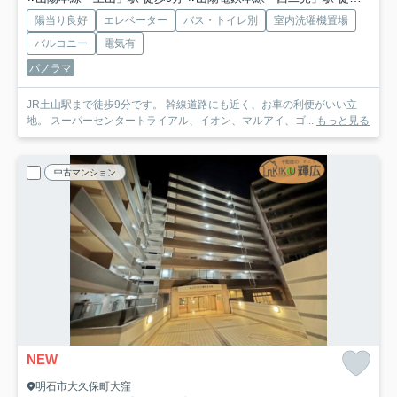
陽当り良好
エレベーター
バス・トイレ別
室内洗濯機置場
バルコニー
電気有
パノラマ
JR土山駅まで徒歩9分です。 幹線道路にも近く、お車の利便がいい立
地。 スーパーセンタートライアル、イオン、マルアイ、ゴ...
もっと見る
中古マンション
NEW
明石市大久保町大窪