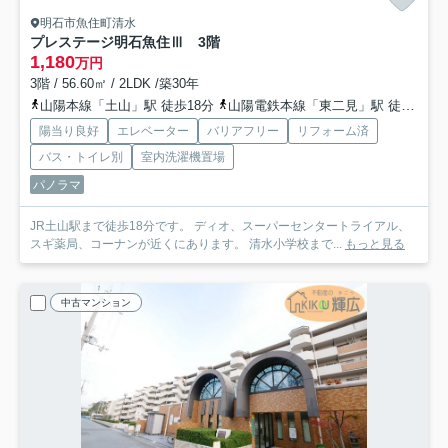
明石市魚住町清水
プレステージ明石魚住Ⅲ 3階
1,180
万円
3階 / 56.60㎡ / 2LDK /築30年
山陽本線「土山」駅 徒歩18分
山陽電鉄本線「東二見」駅 徒歩30分
陽当り良好
エレベーター
バリアフリー
リフォーム済
バス・トイレ別
室内洗濯機置場
パノラマ
JR土山駅まで徒歩18分です。 ディオ、スーパーセンタートライアル、
スギ薬局、コーナンが近くにあります。 清水小学校まで...
もっと見る
中古マンション