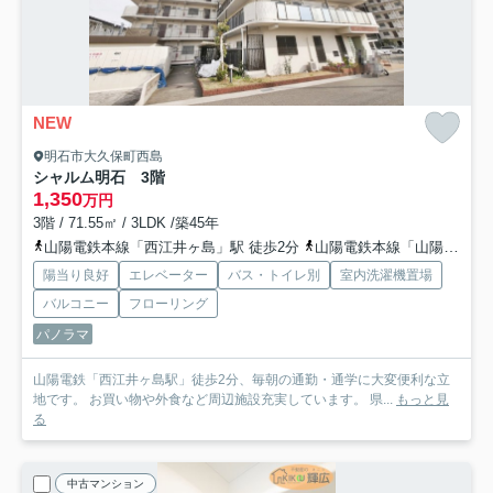
NEW
明石市大久保町西島
シャルム明石 3階
1,350
万円
3階 / 71.55㎡ / 3LDK /築45年
山陽電鉄本線「西江井ヶ島」駅 徒歩2分
山陽電鉄本線「山陽魚住」駅 徒歩10分
陽当り良好
エレベーター
バス・トイレ別
室内洗濯機置場
バルコニー
フローリング
パノラマ
山陽電鉄「西江井ヶ島駅」徒歩2分、毎朝の通勤・通学に大変便利な立
地です。 お買い物や外食など周辺施設充実しています。 県...
もっと見
る
中古マンション