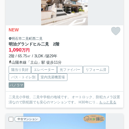
NEW
明石市二見町西二見
明治グランドヒル二見 2階
1,090
万円
2階 / 65.75㎡ / 3LDK /築29年
山陽本線「土山」駅 徒歩11分
陽当り良好
エレベーター
光ファイバー
リフォーム済
バス・トイレ別
室内洗濯機置場
パノラマ
二見北小学校、二見中学校の地域です。 オートロック、防犯カメラ設置
済なので防犯面でも安心のマンションです。 H30年にリ...
もっと見る
中古マンション