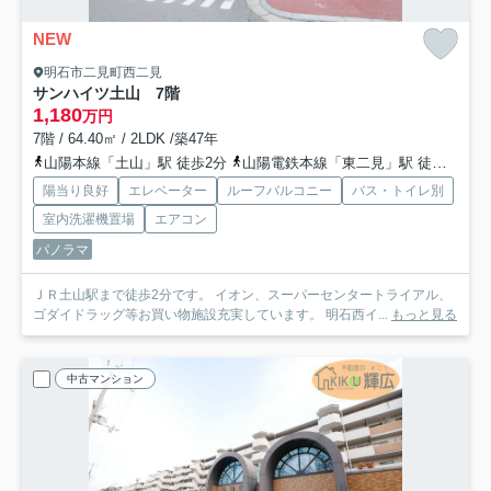
NEW
明石市二見町西二見
サンハイツ土山 7階
1,180
万円
7階 / 64.40㎡ / 2LDK /築47年
山陽本線「土山」駅 徒歩2分
山陽電鉄本線「東二見」駅 徒歩30分
陽当り良好
エレベーター
ルーフバルコニー
バス・トイレ別
室内洗濯機置場
エアコン
パノラマ
ＪＲ土山駅まで徒歩2分です。 イオン、スーパーセンタートライアル、
ゴダイドラッグ等お買い物施設充実しています。 明石西イ...
もっと見る
中古マンション