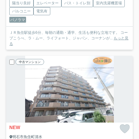
陽当り良好
エレベーター
バス・トイレ別
室内洗濯機置場
バルコニー
電気有
パノラマ
ＪＲ魚住駅徒歩6分、毎朝の通勤・通学、生活も便利な立地です。 コー
プこうべ、ラ・ムー、ライフォート、ジャパン、コーナンが...
もっと見
る
中古マンション
NEW
明石市魚住町清水