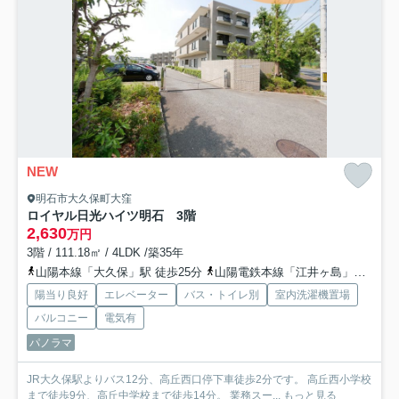
NEW
明石市大久保町大窪
ロイヤル日光ハイツ明石 3階
2,630
万円
3階 / 111.18㎡ / 4LDK /築35年
山陽本線「大久保」駅 徒歩25分
山陽電鉄本線「江井ヶ島」駅 徒歩50分
陽当り良好
エレベーター
バス・トイレ別
室内洗濯機置場
バルコニー
電気有
パノラマ
JR大久保駅よりバス12分、高丘西口停下車徒歩2分です。 高丘西小学校
まで徒歩9分、高丘中学校まで徒歩14分。 業務スー...
もっと見る