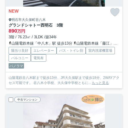
NEW
明石市大久保町谷八木
グランドシャトー西明石 3階
890
万円
3階 / 76.23㎡ / 3LDK /築34年
山陽電鉄本線「中八木」駅 徒歩13分
山陽電鉄本線「藤江」駅 徒歩16分
陽当り良好
エレベーター
バス・トイレ別
室内洗濯機置場
バルコニー
電気有
パノラマ
山陽電鉄谷八木駅まで徒歩13分、JR大久保駅まで徒歩18分、2WAYアク
セス可能です。 谷八木小学校、大久保中学校ともに...
もっと見る
中古マンション