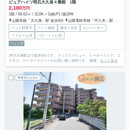
ピュアハイツ明石大久保４番館 1階
2,180
万円
1階 / 59.62㎡ / 2LDK＋S(納戸) /築29年
山陽本線「大久保」駅 徒歩9分
山陽電鉄本線「中八木」駅 徒歩24分
ペット飼育可
ペット相談
陽当り良好
エレベーター
リフォーム済
バス・トイレ別
ペット可
JR大久保駅まで徒歩9分です。 マックスバリュー、トーホーストア、コ
スモス、ケーヨーデイツーがお買い物に便利です。 郵便...
もっと見る
中古マンション