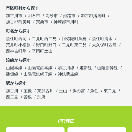
市区町村から探す
加古川市
明石市
高砂市
姫路市
加古郡播磨町
加古郡稲美町
宍粟市
神崎郡市川町
町名から探す
魚住町西岡
二見町西二見
阿弥陀町魚橋
魚住町清水
荒井町小松原
野口町野口
二見町東二見
大久保町西島
西神吉町岸
平岡町土山
沿線から探す
山陽本線
山陽電鉄本線
加古川線
姫新線
山陽新幹線
播但線
山陽電鉄網干線
神鉄粟生線
駅から探す
加古川
宝殿
東加古川
土山
浜の宮
魚住
東二見
西二見
曽根
別府
(有)輝広