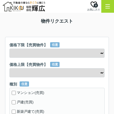
0
お気に入り
物件リクエスト
価格下限【売買物件】
任意
価格上限【売買物件】
任意
種別
任意
マンション(売買)
戸建(売買)
新築戸建て(売買)