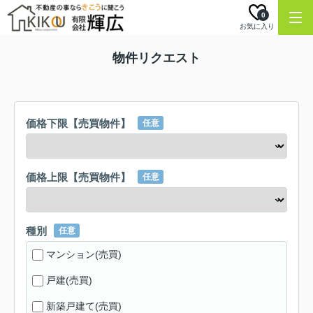
0
お気に入り
物件リクエスト
価格下限【売買物件】
任意
価格上限【売買物件】
任意
種別
任意
マンション(売買)
戸建(売買)
新築戸建て(売買)