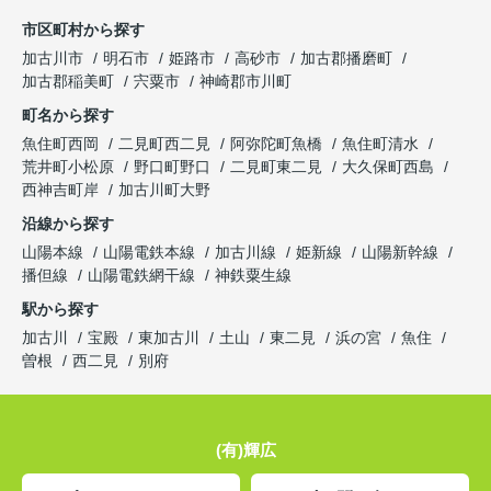
市区町村から探す
加古川市
明石市
姫路市
高砂市
加古郡播磨町
加古郡稲美町
宍粟市
神崎郡市川町
町名から探す
魚住町西岡
二見町西二見
阿弥陀町魚橋
魚住町清水
荒井町小松原
野口町野口
二見町東二見
大久保町西島
西神吉町岸
加古川町大野
沿線から探す
山陽本線
山陽電鉄本線
加古川線
姫新線
山陽新幹線
播但線
山陽電鉄網干線
神鉄粟生線
駅から探す
加古川
宝殿
東加古川
土山
東二見
浜の宮
魚住
曽根
西二見
別府
(有)輝広