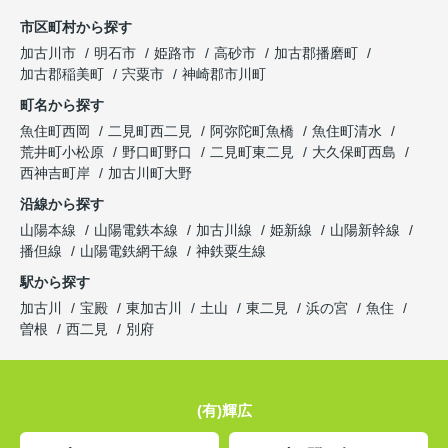
市区町村から探す
加古川市
明石市
姫路市
高砂市
加古郡播磨町
加古郡稲美町
宍粟市
神崎郡市川町
町名から探す
魚住町西岡
二見町西二見
阿弥陀町魚橋
魚住町清水
荒井町小松原
野口町野口
二見町東二見
大久保町西島
西神吉町岸
加古川町大野
沿線から探す
山陽本線
山陽電鉄本線
加古川線
姫新線
山陽新幹線
播但線
山陽電鉄網干線
神鉄粟生線
駅から探す
加古川
宝殿
東加古川
土山
東二見
浜の宮
魚住
曽根
西二見
別府
(有)輝広