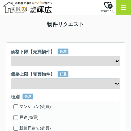
0
お気に入り
物件リクエスト
価格下限【売買物件】
任意
価格上限【売買物件】
任意
種別
任意
マンション(売買)
戸建(売買)
新築戸建て(売買)