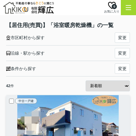
0
お気に入り
【居住用(売買)】「浴室暖房乾燥機」の一覧
市区町村から探す
変更
沿線・駅から探す
変更
条件から探す
変更
42
件
中古一戸建