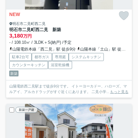
NEW
明石市二見町西二見
明石市二見町西二見 新築
3,180
万円
- / 108.10㎡ / 3LDK＋S(納戸) /予定
山陽電鉄本線「西二見」駅 徒歩9分
山陽本線「土山」駅 徒歩31分
駐車2台可
都市ガス
専用庭
システムキッチン
カウンターキッチン
浴室乾燥機
新築
山陽電鉄西二見駅まで徒歩9分です。 イトーヨーカドー、ハローズ、マ
ルアイ、アルカドラッグがすぐ近くにあります。 二見小学...
もっと見る
新築一戸建