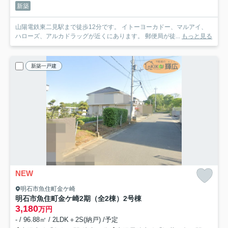
新築
山陽電鉄東二見駅まで徒歩12分です。 イトーヨーカドー、マルアイ、
ハローズ、アルカドラッグが近くにあります。 郵便局が徒...
もっと見る
新築一戸建
NEW
明石市魚住町金ケ崎
明石市魚住町金ケ崎2期（全2棟）2号棟
3,180
万円
- / 96.88㎡ / 2LDK＋2S(納戸) /予定