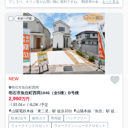
プこうべ、キリン堂がお買い物に便利ですね。 郵便局や金...
もっと見る
新築一戸建
NEW
明石市魚住町西岡
明石市魚住町西岡1846（全5棟）B号棟
2,990
万円
- / 93.04㎡ / 4LDK /予定
山陽電鉄本線「東二見」駅 徒歩10分
山陽本線「魚住」駅 徒歩21分
駐車2台可
都市ガス
専用庭
バリアフリー
ウォークインクロゼット
ウォークインシューズクロゼット