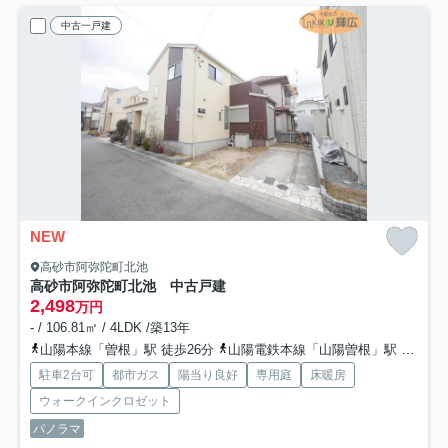
中古一戸建
NEW
高砂市阿弥陀町北池
高砂市阿弥陀町北池 中古戸建
2,498
万円
- / 106.81㎡ / 4LDK /築13年
山陽本線「曽根」駅 徒歩26分
山陽電鉄本線「山陽曽根」駅 徒歩37分
駐車2台可
都市ガス
陽当り良好
専用庭
床暖房
ウォークインクロゼット
パノラマ