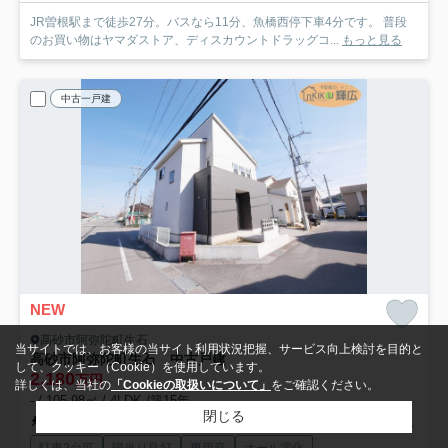
JR曽根駅まで徒歩27分。バスなら11分、魚橋西停下車4分です。 普段
のお買い物はヤマダストア、ディスカウントドラッグコ...
もっと見る
中古一戸建
NEW
高砂市阿弥陀町生石
当サイトでは、お客様の当サイト利用状況把握、サービス向上検討を目的と
高砂市阿弥陀町生石 中古戸建
して、クッキー（Cookie）を使用しています。
2,180
万円
詳しくは、当社の
「Cookieの取扱いについて」
をご確認ください。
- / 105.98㎡ / 4LDK /築15年
閉じる
山陽本線「宝殿」駅 徒歩20分
山陽電鉄本線「伊保」駅 徒歩28分
駐車2台可
陽当り良好
専用庭
オール電化