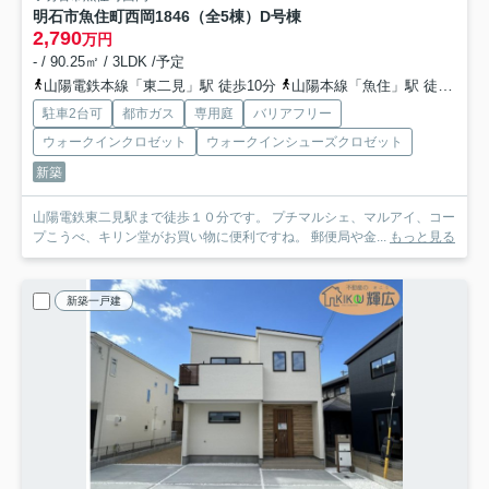
明石市魚住町西岡1846（全5棟）D号棟
2,790
万円
- / 90.25㎡ / 3LDK /予定
山陽電鉄本線「東二見」駅 徒歩10分
山陽本線「魚住」駅 徒歩21分
駐車2台可
都市ガス
専用庭
バリアフリー
ウォークインクロゼット
ウォークインシューズクロゼット
新築
山陽電鉄東二見駅まで徒歩１０分です。 プチマルシェ、マルアイ、コー
プこうべ、キリン堂がお買い物に便利ですね。 郵便局や金...
もっと見る
新築一戸建