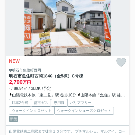
NEW
明石市魚住町西岡
明石市魚住町西岡1846（全5棟）C号棟
2,790
万円
- / 89.94㎡ / 3LDK /予定
山陽電鉄本線「東二見」駅 徒歩10分
山陽本線「魚住」駅 徒歩21分
駐車2台可
都市ガス
専用庭
バリアフリー
ウォークインクロゼット
ウォークインシューズクロゼット
新築
山陽電鉄東二見駅まで徒歩１０分です。 プチマルシェ、マルアイ、コー