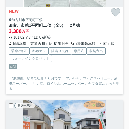
NEW
加古川市平岡町二俣
加古川市第1平岡町二俣（全5） 2号棟
3,380
万円
- / 101.02㎡ / 4LDK /新築
山陽本線「東加古川」駅 徒歩16分
山陽電鉄本線「別府」駅 徒歩24分
駐車2台可
都市ガス
陽当り良好
専用庭
収納豊富
ウォークインクロゼット
新築
JR東加古川駅まで徒歩１６分です。 マルハチ、マックスバリュー、業
務スーパー、キリン堂、ロイヤルホームセンター、ヤマダ電...
もっと見
る
新築一戸建