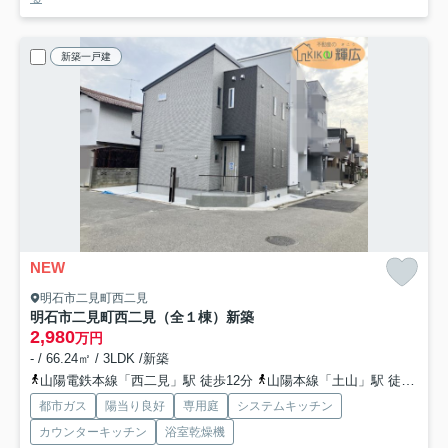
新築一戸建
NEW
明石市二見町西二見
明石市二見町西二見（全１棟）新築
2,980
万円
- / 66.24㎡ / 3LDK /新築
山陽電鉄本線「西二見」駅 徒歩12分
山陽本線「土山」駅 徒歩34分
都市ガス
陽当り良好
専用庭
システムキッチン
カウンターキッチン
浴室乾燥機