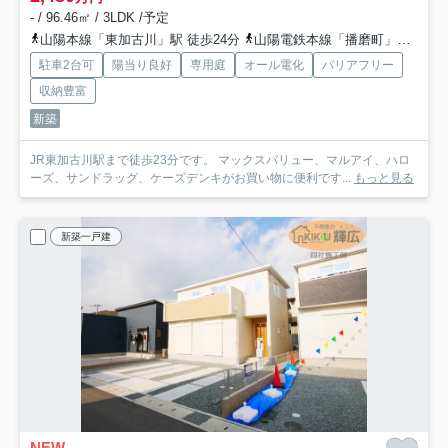
- / 96.46㎡ / 3LDK /予定
山陽本線「東加古川」駅 徒歩24分
山陽電鉄本線「播磨町」駅 徒歩37分
駐車2台可
陽当り良好
専用庭
オール電化
バリアフリー
収納豊富
新築
JR東加古川駅まで徒歩23分です。 マックスバリュー、マルアイ、ハロ
ーズ、サンドラッグ、ケーズデンキがお買い物に便利です...
もっと見る
新築一戸建
NEW