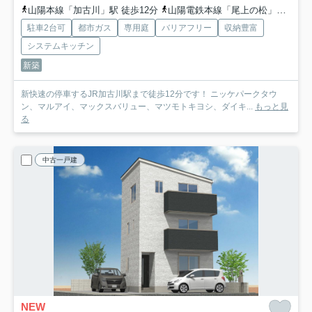
山陽本線「加古川」駅 徒歩12分
山陽電鉄本線「尾上の松」駅 徒歩41分
駐車2台可
都市ガス
専用庭
バリアフリー
収納豊富
システムキッチン
新築
新快速の停車するJR加古川駅まで徒歩12分です！ ニッケパークタウ
ン、マルアイ、マックスバリュー、マツモトキヨシ、ダイキ...
もっと見
る
中古一戸建
NEW