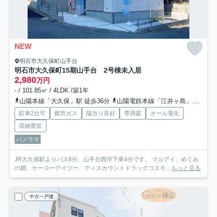
NEW
明石市大久保町山手台
明石市大久保町15期山手台 2号棟未入居
2,980
万円
- / 101.85㎡ / 4LDK /築1年
山陽本線「大久保」駅 徒歩36分
山陽電鉄本線「江井ヶ島」駅 徒歩55分
駐車2台可
都市ガス
陽当り良好
専用庭
オール電化
収納豊富
パノラマ
JR大久保駅よりバス8分、山手台西停下車4分です。 マルアイ、めぐみ
の郷、ケーヨーデイツー、ディスカウントドラッグコスモ...
もっと見る
中古一戸建