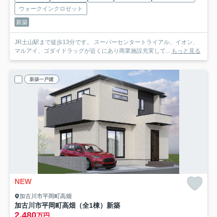
ウォークインクロゼット
新築
JR土山駅まで徒歩13分です。 スーパーセンタートライアル、イオン、
マルアイ、ゴダイドラッグが近くにあり商業施設充実して...
もっと見る
新築一戸建
NEW
加古川市平岡町高畑
加古川市平岡町高畑（全1棟）新築
2,480
万円