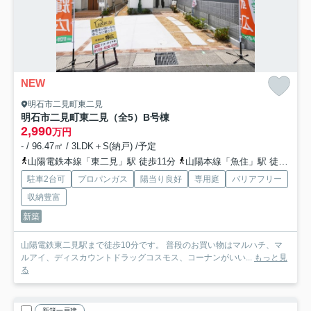
NEW
明石市二見町東二見
明石市二見町東二見（全5）B号棟
2,990
万円
- / 96.47㎡ / 3LDK＋S(納戸) /予定
山陽電鉄本線「東二見」駅 徒歩11分
山陽本線「魚住」駅 徒歩19分
駐車2台可
プロパンガス
陽当り良好
専用庭
バリアフリー
収納豊富
新築
山陽電鉄東二見駅まで徒歩10分です。 普段のお買い物はマルハチ、マ
ルアイ、ディスカウントドラッグコスモス、コーナンがいい...
もっと見
る
新築一戸建