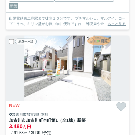
新築
山陽電鉄東二見駅まで徒歩１０分です。 プチマルシェ、マルアイ、コー
プこうべ、キリン堂がお買い物に便利ですね。 郵便局や金...
もっと見る
新築一戸建
NEW
加古川市加古川町本町
加古川市加古川町本町第1（全1棟）新築
3,480
万円
- / 91.53㎡ / 3LDK /予定