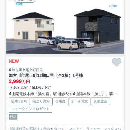
NEW
加古川市尾上町口里
加古川市尾上町12期口里（全2棟）1号棟
2,999
万円
- / 107.23㎡ / 5LDK /予定
山陽電鉄本線「浜の宮」駅 徒歩8分
山陽本線「加古川」駅 徒歩49分
駐車2台可
陽当り良好
専用庭
オール電化
収納豊富
ウォークインクロゼット
新築
山陽電鉄浜の宮駅まで徒歩９分です。 マルアイ、ラ・ムー、マックスバ