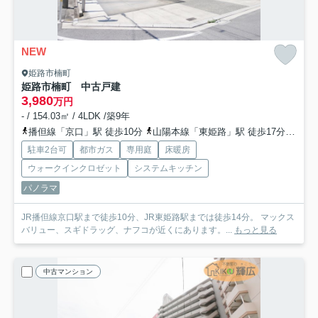
NEW
姫路市楠町
姫路市楠町 中古戸建
3,980
万円
- / 154.03㎡ / 4LDK /築9年
播但線「京口」駅 徒歩10分
山陽本線「東姫路」駅 徒歩17分
山陽
駐車2台可
都市ガス
専用庭
床暖房
ウォークインクロゼット
システムキッチン
パノラマ
JR播但線京口駅まで徒歩10分、JR東姫路駅までは徒歩14分。 マックス
バリュー、スギドラッグ、ナフコが近くにあります。...
もっと見る
中古マンション