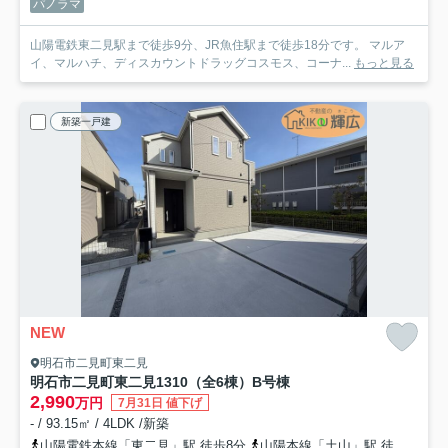
パノラマ
山陽電鉄東二見駅まで徒歩9分、JR魚住駅まで徒歩18分です。 マルア
イ、マルハチ、ディスカウントドラッグコスモス、コーナ...
もっと見る
新築一戸建
NEW
明石市二見町東二見
明石市二見町東二見1310（全6棟）B号棟
2,990
万円
7月31日 値下げ
- / 93.15㎡ / 4LDK /新築
山陽電鉄本線「東二見」駅 徒歩8分
山陽本線「土山」駅 徒歩33分