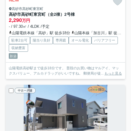
高砂市高砂町東宮町
高砂市高砂町東宮町（全2棟）2号棟
2,290
万円
- / 97.30㎡ / 4LDK /予定
山陽電鉄本線「高砂」駅 徒歩18分
山陽本線「加古川」駅 徒歩66分
駐車2台可
陽当り良好
専用庭
オール電化
バリアフリー
収納豊富
新築
山陽電鉄高砂駅まで徒歩18分です。 普段のお買い物はマルアイ、マッ
クスバリュー、アルカドラッグがいいですね。 郵便局が徒...
もっと見る
中古一戸建