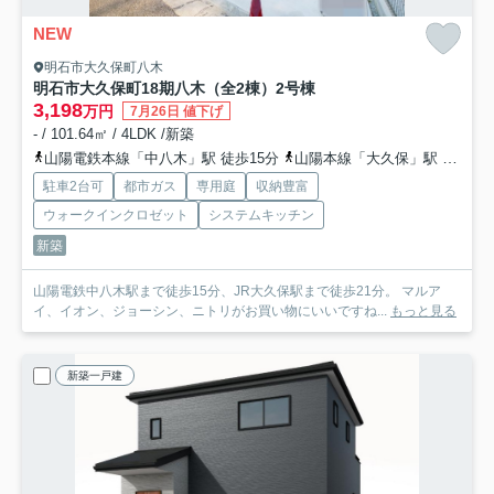
NEW
明石市大久保町八木
明石市大久保町18期八木（全2棟）2号棟
3,198
万円
7月26日 値下げ
- / 101.64㎡ / 4LDK /新築
山陽電鉄本線「中八木」駅 徒歩15分
山陽本線「大久保」駅 徒歩21分
駐車2台可
都市ガス
専用庭
収納豊富
ウォークインクロゼット
システムキッチン
新築
山陽電鉄中八木駅まで徒歩15分、JR大久保駅まで徒歩21分。 マルア
イ、イオン、ジョーシン、ニトリがお買い物にいいですね...
もっと見る
新築一戸建