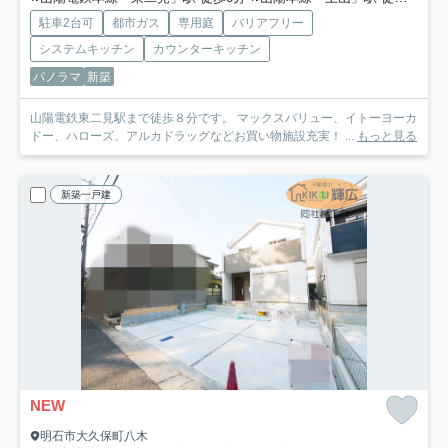
駐車2台可
都市ガス
専用庭
バリアフリー
システムキッチン
カウンターキッチン
パノラマ
新築
山陽電鉄東二見駅まで徒歩８分です。 マックスバリュー、イトーヨーカ
ドー、ハローズ、アルカドラッグなどお買い物施設充実！ ...
もっと見る
新築一戸建
NEW
明石市大久保町八木