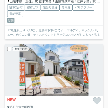
山陽本線「魚住」駅 徒歩31分
山陽電鉄本線「江井ヶ島」駅 徒歩32分
駐車2台可
都市ガス
陽当り良好
専用庭
バリアフリー
収納豊富
新築
JR魚住駅よりバス9分、北浦停下車4分です。 マルアイ、マックスバリ
ュー、めぐみの郷、ディスカウントドラッグコスモスがお...
もっと見る
新築一戸建
NEW
明石市魚住町西岡