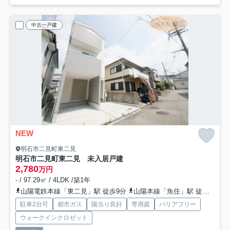
中古一戸建
NEW
明石市二見町東二見
明石市二見町東二見 未入居戸建
2,780
万円
- / 97.29㎡ / 4LDK /築1年
山陽電鉄本線「東二見」駅 徒歩9分
山陽本線「魚住」駅 徒歩19分
駐車2台可
都市ガス
陽当り良好
専用庭
バリアフリー
ウォークインクロゼット