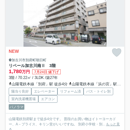
NEW
加古川市別府町朝日町
リベール加古川南Ⅱ 3階
1,780
万円
7月24日 値下げ
3階 / 70.22㎡ / 3LDK /築27年
山陽電鉄本線「別府」駅 徒歩4分
山陽電鉄本線「浜の宮」駅 徒歩22分
陽当り良好
エレベーター
リフォーム済
バス・トイレ別
室内洗濯機置場
エアコン
パノラマ
山陽電鉄別府駅まで徒歩4分です。 普段のお買い物はイトーヨーカド
ー、A－プライス、キリン堂がいいですね。 別府小学校・別...
もっと見
る