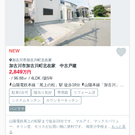
NEW
加古川市加古川町北在家
加古川市加古川町北在家 中古戸建
2,849
万円
- / 96.88㎡ / 4LDK /築5年
山陽電鉄本線「尾上の松」駅 徒歩18分
山陽本線「加古川」駅 徒歩31分
駐車2台可
陽当り良好
専用庭
リフォーム済
システムキッチン
カウンターキッチン
パノラマ
山陽電鉄尾上の松駅まで徒歩18分です。 マルアイ、マックスバリュ
ー、キリン堂、モリスがお買い物に便利です。 鳩里小学校ま...
もっと見
る