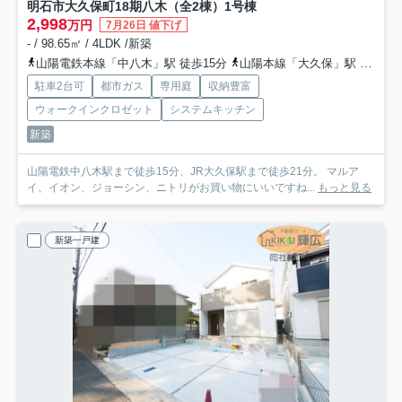
明石市大久保町18期八木（全2棟）1号棟
2,998
万円
7月26日 値下げ
- / 98.65㎡ / 4LDK /新築
山陽電鉄本線「中八木」駅 徒歩15分
山陽本線「大久保」駅 徒歩21分
駐車2台可
都市ガス
専用庭
収納豊富
ウォークインクロゼット
システムキッチン
新築
山陽電鉄中八木駅まで徒歩15分、JR大久保駅まで徒歩21分。 マルア
イ、イオン、ジョーシン、ニトリがお買い物にいいですね...
もっと見る
新築一戸建