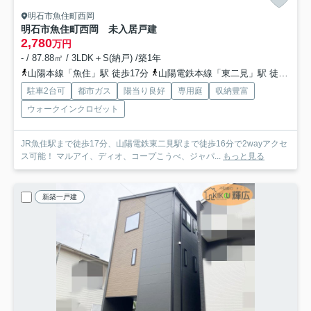
明石市魚住町西岡
明石市魚住町西岡 未入居戸建
2,780
万円
- / 87.88㎡ / 3LDK＋S(納戸) /築1年
山陽本線「魚住」駅 徒歩17分
山陽電鉄本線「東二見」駅 徒歩16分
駐車2台可
都市ガス
陽当り良好
専用庭
収納豊富
ウォークインクロゼット
JR魚住駅まで徒歩17分、山陽電鉄東二見駅まで徒歩16分で2wayアクセ
ス可能！ マルアイ、ディオ、コープこうべ、ジャパ...
もっと見る
新築一戸建