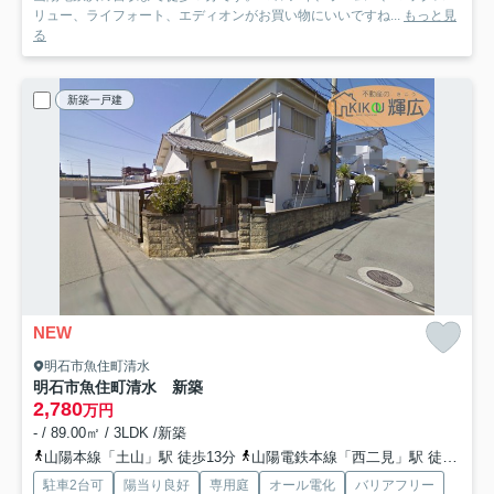
リュー、ライフォート、エディオンがお買い物にいいですね...
もっと見
る
新築一戸建
NEW
明石市魚住町清水
明石市魚住町清水 新築
2,780
万円
- / 89.00㎡ / 3LDK /新築
山陽本線「土山」駅 徒歩13分
山陽電鉄本線「西二見」駅 徒歩36分
駐車2台可
陽当り良好
専用庭
オール電化
バリアフリー