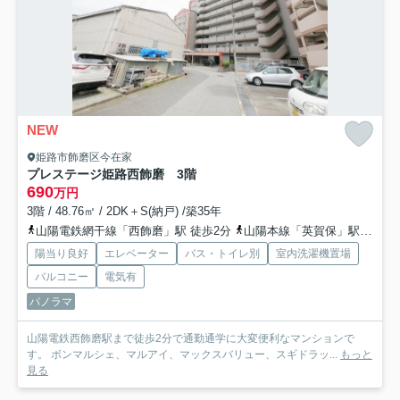
NEW
姫路市飾磨区今在家
プレステージ姫路西飾磨 3階
690
万円
3階 / 48.76㎡ / 2DK＋S(納戸) /築35年
山陽電鉄網干線「西飾磨」駅 徒歩2分
山陽本線「英賀保」駅 徒歩17分
陽当り良好
エレベーター
バス・トイレ別
室内洗濯機置場
バルコニー
電気有
パノラマ
山陽電鉄西飾磨駅まで徒歩2分で通勤通学に大変便利なマンションで
す。 ボンマルシェ、マルアイ、マックスバリュー、スギドラッ...
もっと
見る