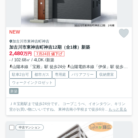
NEW
加古川市東神吉町神吉
加古川市東神吉町神吉12期（全1棟）新築
2,480
万円
7月24日 値下げ
- / 102.68㎡ / 4LDK /新築
山陽本線「宝殿」駅 徒歩24分
山陽電鉄本線「伊保」駅 徒歩63分
駐車2台可
都市ガス
専用庭
バリアフリー
収納豊富
ウォークインクロゼット
新築
ＪＲ宝殿駅まで徒歩24分です。 コープこうべ、イオンタウン、キリン
堂がお買い物にいいですね。 東神吉南小学校まで徒歩6分...
もっと見る
中古マンション