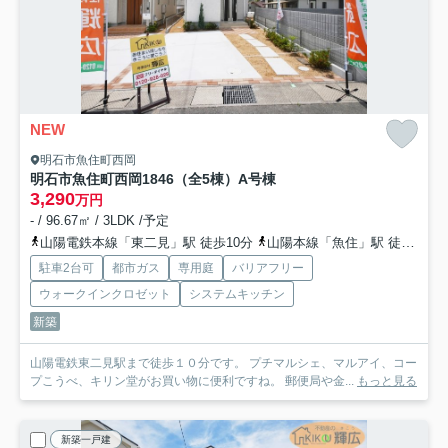
NEW
明石市魚住町西岡
明石市魚住町西岡1846（全5棟）A号棟
3,290
万円
- / 96.67㎡ / 3LDK /予定
山陽電鉄本線「東二見」駅 徒歩10分
山陽本線「魚住」駅 徒歩21分
駐車2台可
都市ガス
専用庭
バリアフリー
ウォークインクロゼット
システムキッチン
新築
山陽電鉄東二見駅まで徒歩１０分です。 プチマルシェ、マルアイ、コー
プこうべ、キリン堂がお買い物に便利ですね。 郵便局や金...
もっと見る
新築一戸建