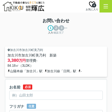
0
お気に入り
お問い合わせ
入力
確認
完了
加古川市加古川町美乃利
加古川市加古川町美乃利 新築
3,380
万円
管理費
-
84.18㎡（3LDK）
山陽本線「加古川」駅
加古川線「日岡」駅
-
お名前
必須
フリガナ
任意