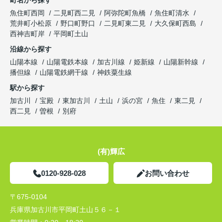
町名から探す
魚住町西岡
二見町西二見
阿弥陀町魚橋
魚住町清水
荒井町小松原
野口町野口
二見町東二見
大久保町西島
西神吉町岸
平岡町土山
沿線から探す
山陽本線
山陽電鉄本線
加古川線
姫新線
山陽新幹線
播但線
山陽電鉄網干線
神鉄粟生線
駅から探す
加古川
宝殿
東加古川
土山
浜の宮
魚住
東二見
西二見
曽根
別府
(有)輝広
0120-928-028
お問い合わせ
〒675-0104
兵庫県加古川市平岡町土山５６－１