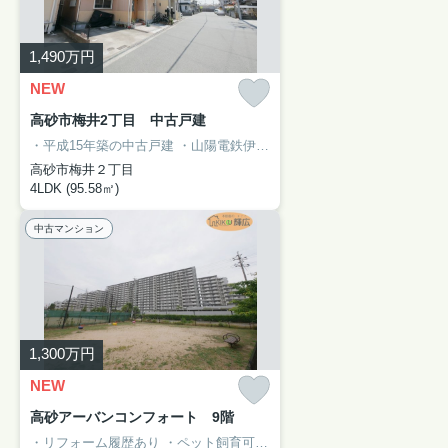
1,490
万円
NEW
高砂市梅井2丁目 中古戸建
・平成15年築の中古戸建
・山陽電鉄伊保駅徒歩10分
・4LDK＋WIC
・
高砂市梅井２丁目
4LDK (95.58㎡)
中古マンション
1,300
万円
NEW
高砂アーバンコンフォート 9階
・リフォーム履歴あり
・ペット飼育可能（制限有り）
・オートロック