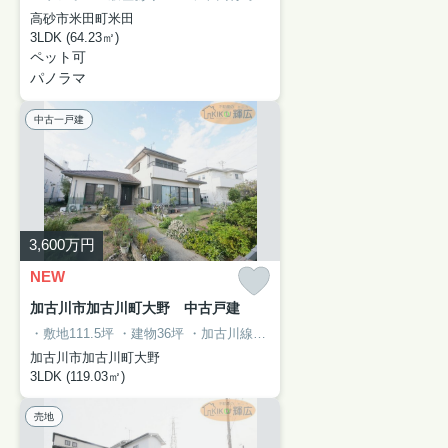
高砂市米田町米田
3LDK (64.23㎡)
ペット可
パノラマ
中古一戸建
3,600
万円
NEW
加古川市加古川町大野 中古戸建
・敷地111.5坪
・建物36坪
・加古川線日岡駅まで徒歩約8分
・駐車場2
加古川市加古川町大野
3LDK (119.03㎡)
売地