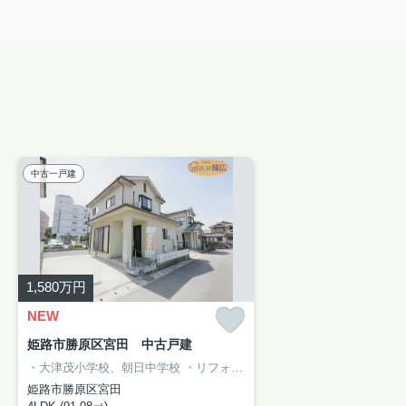
中古一戸建
1,580
万円
NEW
姫路市勝原区宮田 中古戸建
・大津茂小学校、朝日中学校
・リフォーム済
・駐車2台（縦列）
・JR
姫路市勝原区宮田