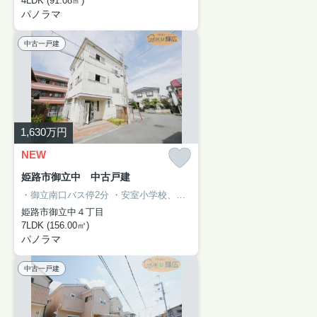
4LDK (91.08㎡)
パノラマ
中古一戸建
1,630
万円
NEW
姫路市御立中 中古戸建
・御立南口バス停2分
・安室小学校、安室中学校
・鉄骨造り、建物47
姫路市御立中４丁目
7LDK (156.00㎡)
パノラマ
中古一戸建