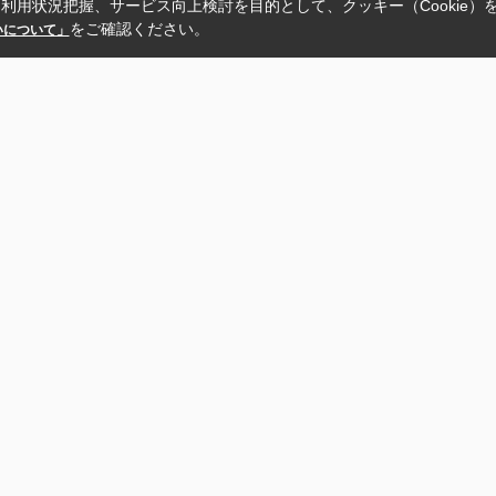
利用状況把握、サービス向上検討を目的として、クッキー（Cookie）
をご確認ください。
扱いについて」