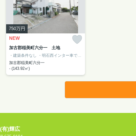
750
万円
NEW
加古郡稲美町六分一 土地
・建築条件なし
・明石西インター車で7分
・古家付
・隣地合筆予定
・
加古郡稲美町六分一
- (143.92㎡)
(有)輝広