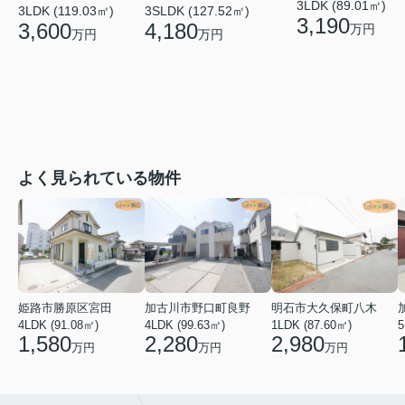
3LDK (89.01㎡)
3LDK (119.03㎡)
3SLDK (127.52㎡)
3,190
3,600
4,180
万円
万円
万円
よく見られている物件
姫路市勝原区宮田
加古川市野口町良野
明石市大久保町八木
4LDK (91.08㎡)
4LDK (99.63㎡)
1LDK (87.60㎡)
5
1,580
2,280
2,980
万円
万円
万円