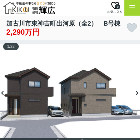
0
お気に入り
加古川市東神吉町出河原（全2） B号棟
2,290万円
1
/
22