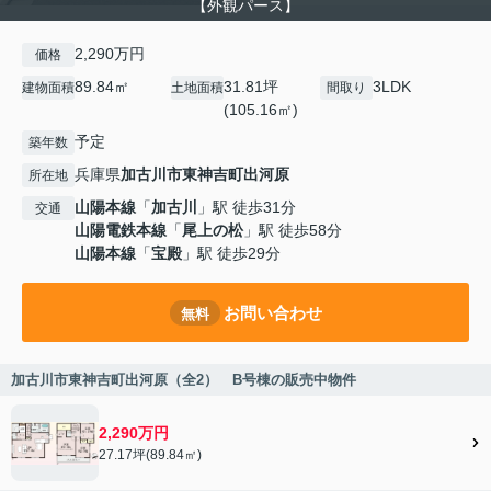
【外観パース】
2,290万円
価格
89.84㎡
31.81坪
3LDK
建物面積
土地面積
間取り
(105.16㎡)
予定
築年数
兵庫県
加古川市
東神吉町出河原
所在地
山陽本線
「
加古川
」駅 徒歩31分
交通
山陽電鉄本線
「
尾上の松
」駅 徒歩58分
山陽本線
「
宝殿
」駅 徒歩29分
お問い合わせ
無料
加古川市東神吉町出河原（全2） B号棟の販売中物件
2,290万円
27.17坪(89.84㎡)