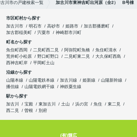
加古川市の戸建検索一覧
加古川市東神吉町出河原（全2） B号棟
市区町村から探す
加古川市
明石市
高砂市
姫路市
加古郡播磨町
加古郡稲美町
宍粟市
神崎郡市川町
町名から探す
魚住町西岡
二見町西二見
阿弥陀町魚橋
魚住町清水
荒井町小松原
野口町野口
二見町東二見
大久保町西島
西神吉町岸
平岡町土山
沿線から探す
山陽本線
山陽電鉄本線
加古川線
姫新線
山陽新幹線
播但線
山陽電鉄網干線
神鉄粟生線
駅から探す
加古川
宝殿
東加古川
土山
浜の宮
魚住
東二見
西二見
曽根
別府
(有)輝広