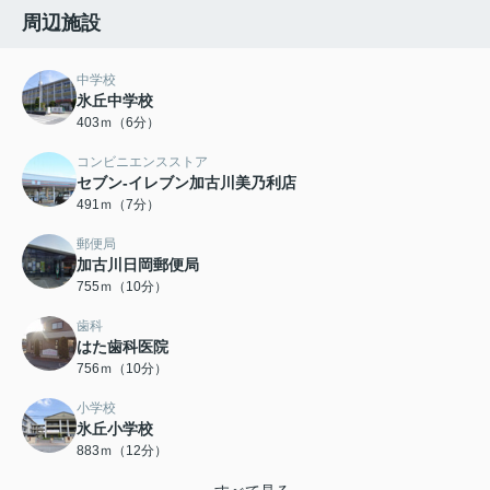
周辺施設
中学校
氷丘中学校
403ｍ（6分）
コンビニエンスストア
セブン-イレブン加古川美乃利店
491ｍ（7分）
郵便局
加古川日岡郵便局
755ｍ（10分）
歯科
はた歯科医院
756ｍ（10分）
小学校
氷丘小学校
883ｍ（12分）