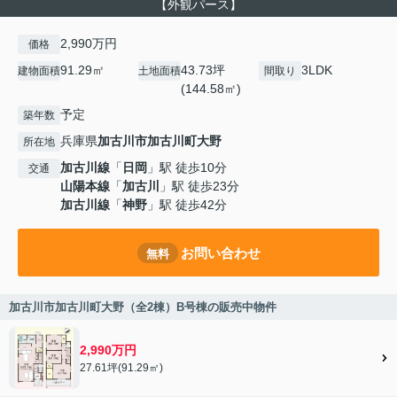
【外観パース】
2,990万円
価格
91.29㎡
43.73坪
3LDK
建物面積
土地面積
間取り
(144.58㎡)
予定
築年数
兵庫県
加古川市
加古川町大野
所在地
加古川線
「
日岡
」駅 徒歩10分
交通
山陽本線
「
加古川
」駅 徒歩23分
加古川線
「
神野
」駅 徒歩42分
お問い合わせ
無料
加古川市加古川町大野（全2棟）B号棟の販売中物件
2,990万円
27.61坪(91.29㎡)