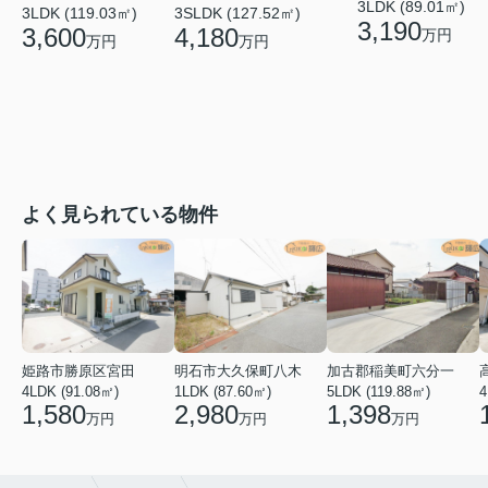
3LDK (89.01㎡)
3LDK (119.03㎡)
3SLDK (127.52㎡)
3,190
3,600
4,180
万円
万円
万円
よく見られている物件
姫路市勝原区宮田
明石市大久保町八木
加古郡稲美町六分一
4LDK (91.08㎡)
1LDK (87.60㎡)
5LDK (119.88㎡)
4
1,580
2,980
1,398
万円
万円
万円