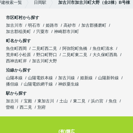
戸建検索一覧
日岡駅
加古川市加古川町大野（全2棟）B号棟
市区町村から探す
加古川市
明石市
姫路市
高砂市
加古郡播磨町
加古郡稲美町
宍粟市
神崎郡市川町
町名から探す
魚住町西岡
二見町西二見
阿弥陀町魚橋
魚住町清水
荒井町小松原
野口町野口
二見町東二見
大久保町西島
西神吉町岸
加古川町大野
沿線から探す
山陽本線
山陽電鉄本線
加古川線
姫新線
山陽新幹線
播但線
山陽電鉄網干線
神鉄粟生線
駅から探す
加古川
宝殿
東加古川
土山
東二見
浜の宮
魚住
曽根
西二見
別府
(有)輝広