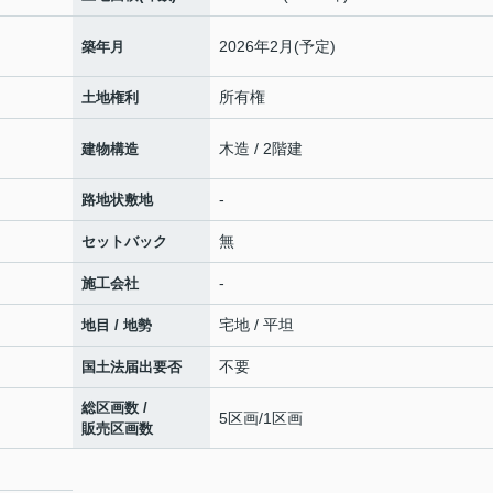
2026年2月(予定)
築年月
所有権
土地権利
木造 / 2階建
建物構造
-
路地状敷地
無
セットバック
-
施工会社
宅地 / 平坦
地目 / 地勢
不要
国土法届出要否
総区画数 /
5区画/1区画
販売区画数