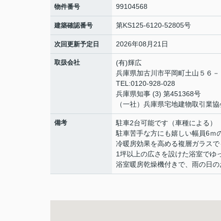
99104568
物件番号
第KS125-6120-52805号
建築確認番号
2026年08月21日
次回更新予定日
取扱会社
(有)輝広
兵庫県加古川市平岡町土山５６
TEL:0120-928-028
兵庫県知事 (3) 第451368号
（一社）兵庫県宅地建物取引業協
備考
駐車2台可能です（車種による）
駐車苦手な方にも嬉しい幅員6ｍ
冷暖房効果を高める複層ガラスで
1坪以上の広さを設けた浴室でゆ
浴室暖房乾燥機付きで、雨の日の