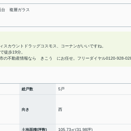
面台
複層ガラス
ィスカウントドラッグコスモス、コーナンがいいですね。
で徒歩19分。
不動産情報なら きこう にお任せ。フリーダイヤル0120-928-02
5戸
総戸数
西
向き
105.73㎡(31.98坪)
土地面積(坪数)