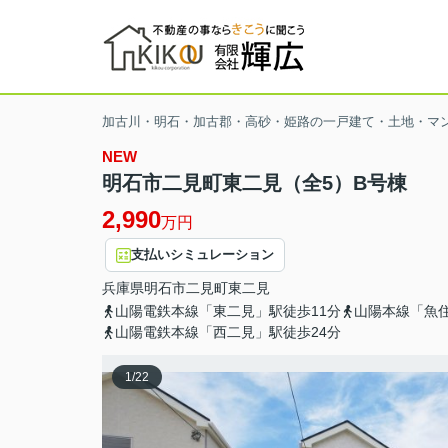
加古川・明石・加古郡・高砂・姫路の一戸建て・土地・マ
NEW
明石市二見町東二見（全5）B号棟
2,990
万円
支払いシミュレーション
兵庫県
明石市
二見町東二見
山陽電鉄本線「東二見」駅徒歩11分
山陽本線「魚住
山陽電鉄本線「西二見」駅徒歩24分
1
/
22