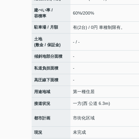
建ぺい率 /
60%/200%
容積率
駐車場 / 月額
有(2台) / 0円 車種制限有。
土地
- / -
(敷金 / 保証金)
-
傾斜地部分面積
-
私道負担面積
-
高圧線下面積
第一種住居
用途地域
一方(西 公道 6.3m)
接道状況
市街化区域
都市計画
未完成
現況