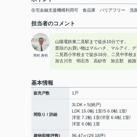
住宅金融支援機構利用可
食品庫
バリアフリー
洗
担当者のコメント
山陽電鉄東二見駅まで徒歩10分です。
普段のお買い物はマルハチ、マルアイ、デ
二見西小学校まで徒歩16分、二見中学校ま
岡村 典明
加古川市 明石市 高砂市 加古郡 姫路市の
基本情報
1戸
販売戸数
3LDK＋S(納戸)
LDK 15.0帖 1室
/
S 6.0帖 1室
/
間取り / 詳細
洋室 7.2帖 1室
/
洋室 6.6帖 1室
/
洋室 6.0帖 1室
96.47㎡(29.18坪)
建物面積(坪数)