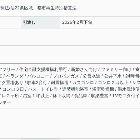
制法/法22条区域。都市再生特別措置法。
2026年2月下旬
引渡し
アフリー / 住宅金融支援機構利用可 / 新婚さん向け / ファミリー向け / 
 / ベランダ / バルコニー / プロパンガス / 公営水道 / 公共下水 / 24時
バイク置場あり / 駐車2台可 / 耐震構造 / ガスコンロ / コンロ２口以上 / シ
 コンロ３口 / バス・トイレ別 / 追焚機能浴室 / 浴室乾燥機 / 温水洗浄便
トイレ２ヶ所 / 浴室１坪以上 / 床下収納 / 食品庫 / 収納豊富 / TVモニタ付
プルキー