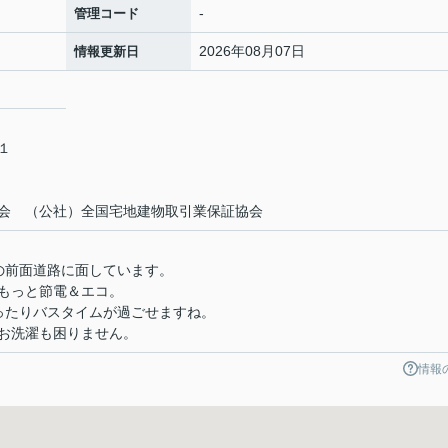
-
管理コード
2026年08月07日
情報更新日
－１
会 （公社）全国宅地建物取引業保証協会
の前面道路に面しています。
もっと節電＆エコ。
ったりバスタイムが過ごせますね。
お洗濯も困りません。
情報