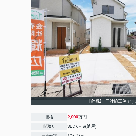
【外観】
同社施工例です
2,990
万円
価格
3LDK＋S(納戸)
間取り
105.73㎡
土地面積