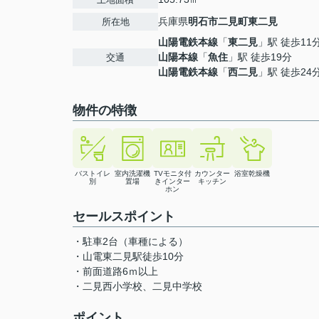
兵庫県
明石市
二見町東二見
所在地
山陽電鉄本線
「
東二見
」駅 徒歩11
山陽本線
「
魚住
」駅 徒歩19分
交通
山陽電鉄本線
「
西二見
」駅 徒歩24
物件の特徴
バストイレ
室内洗濯機
TVモニタ付
カウンター
浴室乾燥機
別
置場
きインター
キッチン
ホン
セールスポイント
・駐車2台（車種による）
・山電東二見駅徒歩10分
・前面道路6ｍ以上
・二見西小学校、二見中学校
ポイント