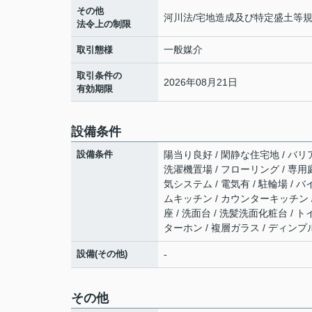
その他
河川法/宅地造成及び特定盛土等規
法令上の制限
一般媒介
取引態様
取引条件の
2026年08月21日
有効期限
設備条件
設備条件
陽当り良好 / 閑静な住宅地 / バリ
洗濯機置場 / フローリング / 専用庭
気システム / 電気有 / 駐輪場 / 
ムキッチン / カウンターキッチン /
座 / 洗面台 / 洗髪洗面化粧台 / 
ターホン / 複層ガラス / ディン
設備(その他)
-
その他