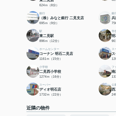
東二見店
624ｍ（8分）
銀行
銀
（株）みなと銀行 二見支店
兵
695ｍ（9分）
7
駅
市
東二見駅
明
896ｍ（12分）
9
ホームセンター
ス
コーナン 明石二見店
ス
1161ｍ（15分）
1
小学校
フ
二見西小学校
南
1274ｍ（16分）
1
スーパー
公
ディオ明石店
西
1732ｍ（22分）
2
近隣の物件