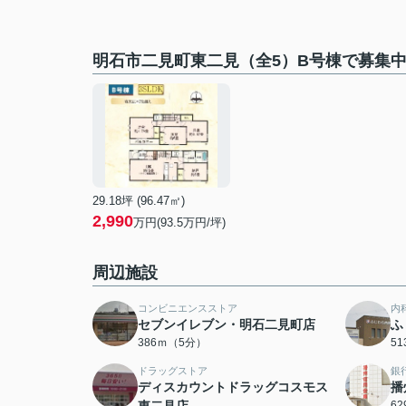
明石市二見町東二見（全5）B号棟で募集
29.18坪 (96.47㎡)
2,990
万円(93.5万円/坪)
周辺施設
コンビニエンスストア
内
セブンイレブン・明石二見町店
ふ
386ｍ（5分）
5
ドラッグストア
銀
ディスカウントドラッグコスモス
播
6