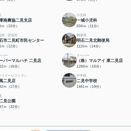
行
小児科
庫南農協二見支店
一城小児科
56ｍ（10分）
834ｍ（11分）
役所・区役所
郵便局
石市二見町市民センター
明石二見北郵便局
01ｍ（12分）
1110ｍ（14分）
ーパー
スーパー
ーパーマルハチ 二見店
（株）マルアイ 東二見店
202ｍ（16分）
1260ｍ（16分）
ァミリーレストラン
中学校
風二見店
二見中学校
332ｍ（17分）
1461ｍ（19分）
園
二見公園
497ｍ（32分）