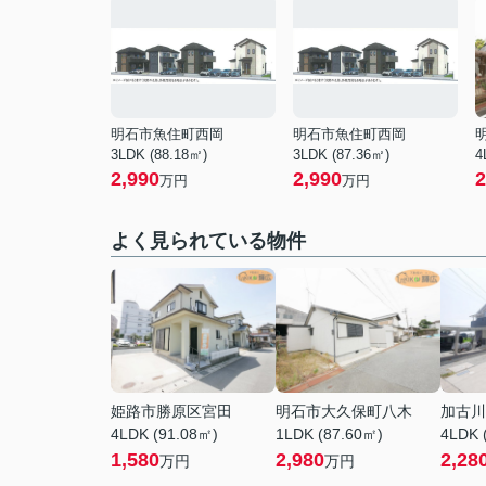
明石市魚住町西岡
明石市魚住町西岡
3LDK (88.18㎡)
3LDK (87.36㎡)
4
2,990
2,990
2
万円
万円
よく見られている物件
姫路市勝原区宮田
明石市大久保町八木
加古川
4LDK (91.08㎡)
1LDK (87.60㎡)
4LDK 
1,580
2,980
2,28
万円
万円