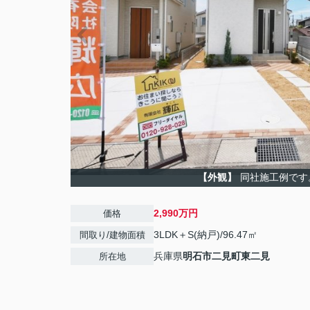
【外観】
同社施工例です
2,990万円
価格
3LDK＋S(納戸)/96.47㎡
間取り/建物面積
兵庫県
明石市
二見町東二見
所在地