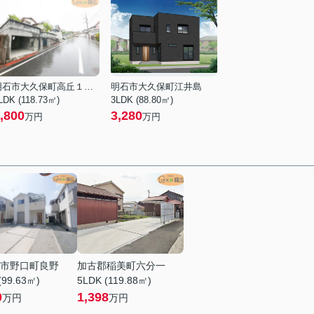
明石市大久保町高丘１丁目
明石市大久保町江井島
LDK (118.73㎡)
3LDK (88.80㎡)
,800
3,280
万円
万円
市野口町良野
加古郡稲美町六分一
(99.63㎡)
5LDK (119.88㎡)
0
1,398
万円
万円