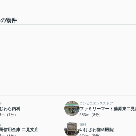
中の物件
科
コンビニエンスストア
じわら内科
ファミリーマート藤原東二見
13ｍ（7分）
583ｍ（8分）
行
歯科
州信用金庫 二見支店
いけざわ歯科医院
29ｍ（8分）
674ｍ（9分）