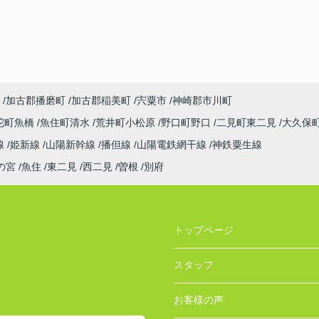
加古郡播磨町
加古郡稲美町
宍粟市
神崎郡市川町
陀町魚橋
魚住町清水
荒井町小松原
野口町野口
二見町東二見
大久保
線
姫新線
山陽新幹線
播但線
山陽電鉄網干線
神鉄粟生線
の宮
魚住
東二見
西二見
曽根
別府
トップページ
スタッフ
お客様の声