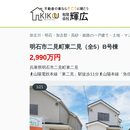
加古川・明石・加古郡・高砂・姫路の一戸建て・土地・マ
明石市二見町東二見（全5）B号棟
2,990万円
兵庫県
明石市
二見町東二見
山陽電鉄本線「東二見」駅徒歩11分
山陽本線「魚住
1
/
21