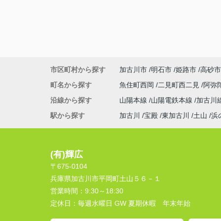
市区町村から探す
加古川市
明石市
姫路市
高砂市
町名から探す
魚住町西岡
二見町西二見
阿弥
沿線から探す
山陽本線
山陽電鉄本線
加古川
駅から探す
加古川
宝殿
東加古川
土山
浜
(有)輝広
〒675-0104
兵庫県加古川市平岡町土山５６－１
営業時間：
9:30～18:30
定休日：
毎週水曜日 GW 夏期休暇 年末年始