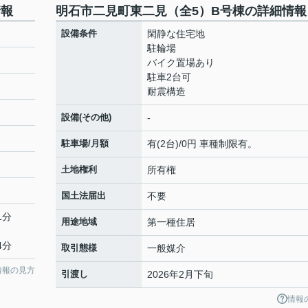
情報
明石市二見町東二見（全5）B号棟の詳細情報
設備条件
閑静な住宅地
駐輪場
バイク置場あり
駐車2台可
耐震構造
設備(その他)
-
駐車場/月額
有(2台)/0円 車種制限有。
土地権利
所有権
国土法届出
不要
1分
用途地域
第一種住居
4分
取引態様
一般媒介
情報の見方
引渡し
2026年2月下旬
情報