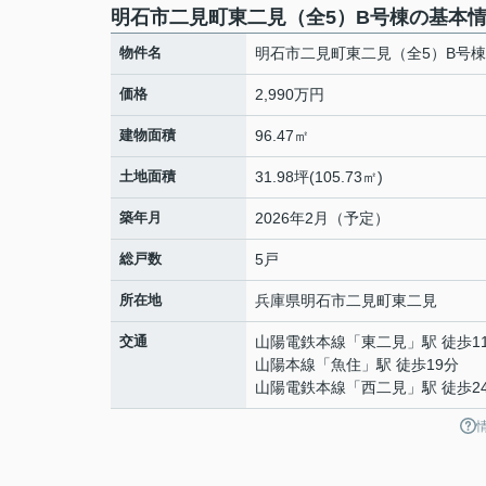
明石市二見町東二見（全5）B号棟の基本
物件名
明石市二見町東二見（全5）B号棟
価格
2,990万円
建物面積
96.47㎡
土地面積
31.98坪(105.73㎡)
築年月
2026年2月（予定）
総戸数
5戸
所在地
兵庫県
明石市
二見町東二見
交通
山陽電鉄本線
「
東二見
」駅 徒歩1
山陽本線
「
魚住
」駅 徒歩19分
山陽電鉄本線
「
西二見
」駅 徒歩2