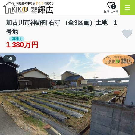
0
お気に入り
加古川市神野町石守 （全3区画）土地 1
号地
募集1
1,380万円
1
/
5