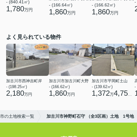
- (840.41㎡)
-
- (166.64㎡)
- (166.62㎡)
1,780
万円
1,860
1,860
万円
万円
よく見られている物件
加古川市西神吉町岸
加古川市加古川町大野
加古川市平岡町土山
- (198.25㎡)
- (166.62㎡)
- (139.62㎡)
-
2,180
1,860
1,372
4,750
万円
万円
万
円
市の土地検索一覧
加古川市神野町石守 （全3区画）土地 1号地