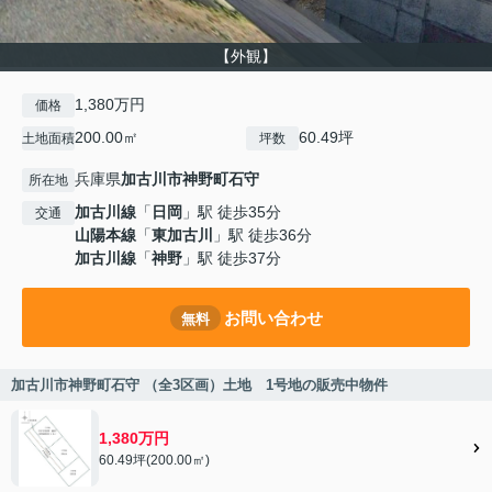
【外観】
1,380万円
価格
200.00㎡
60.49坪
土地面積
坪数
兵庫県
加古川市
神野町石守
所在地
加古川線
「
日岡
」駅 徒歩35分
交通
山陽本線
「
東加古川
」駅 徒歩36分
加古川線
「
神野
」駅 徒歩37分
お問い合わせ
無料
加古川市神野町石守 （全3区画）土地 1号地の販売中物件
1,380万円
60.49坪(200.00㎡)