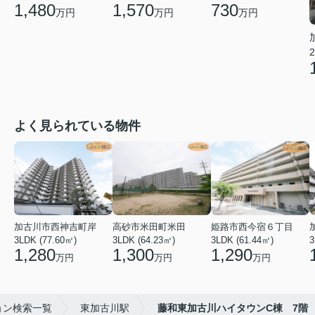
1,480
1,570
730
万円
万円
万円
2
よく見られている物件
加古川市西神吉町岸
高砂市米田町米田
姫路市西今宿６丁目
3LDK (77.60㎡)
3LDK (64.23㎡)
3LDK (61.44㎡)
3
1,280
1,300
1,290
万円
万円
万円
ョン検索一覧
東加古川駅
藤和東加古川ハイタウンC棟 7階