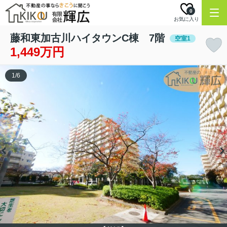
0
お気に入り
藤和東加古川ハイタウンC棟 7階
空室1
1,449万円
1
/
6