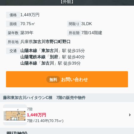
【外観】
1,449万円
価格
70.75㎡
3LDK
面積
間取り
築39年
7階/14階建
築年数
所在階
兵庫県
加古川市
野口町野口
所在地
山陽本線
「
東加古川
」駅 徒歩15分
交通
山陽電鉄本線
「
別府
」駅 徒歩40分
山陽本線
「
加古川
」駅 徒歩39分
お問い合わせ
無料
藤和東加古川ハイタウンC棟 7階の販売中物件
7階
1,449万円
7階 / 21.40坪(70.75㎡)