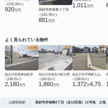
1,011
- (120.30㎡)
万円
920
高砂市伊保東２丁目
万円
- (161.90㎡)
881
万円
よく見られている物件
加古川市西神吉町岸
加古川市加古川町大野
加古川市平岡町土山
- (198.25㎡)
- (166.62㎡)
- (139.62㎡)
-
2,180
1,860
1,372
4,750
万円
万円
万
円
山陽曽根駅
高砂市伊保崎3丁目（全12区画）11号地 土地