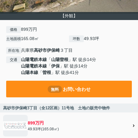
【外観】
899万円
価格
165.08㎡
49.93坪
土地面積
坪数
兵庫県
高砂市
伊保崎
３丁目
所在地
山陽電鉄本線
「
山陽曽根
」駅 徒歩14分
交通
山陽電鉄本線
「
伊保
」駅 徒歩14分
山陽本線
「
曽根
」駅 徒歩41分
お問い合わせ
無料
高砂市伊保崎3丁目（全12区画）11号地 土地の販売中物件
899万円
49.93坪(165.08㎡)