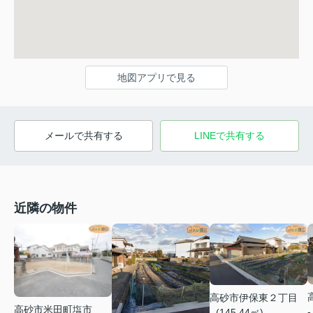
地図アプリで見る
メールで共有する
LINEで共有する
近隣の物件
高砂市伊保東２丁目
高砂市米田町塩市
-
- (145.44㎡)