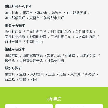
市区町村から探す
加古川市
明石市
高砂市
姫路市
加古郡播磨町
加古郡稲美町
宍粟市
神崎郡市川町
町名から探す
魚住町西岡
二見町西二見
阿弥陀町魚橋
魚住町清水
荒井町小松原
野口町野口
二見町東二見
大久保町西島
西神吉町岸
平岡町土山
沿線から探す
山陽本線
山陽電鉄本線
加古川線
姫新線
山陽新幹線
播但線
山陽電鉄網干線
神鉄粟生線
駅から探す
加古川
宝殿
東加古川
土山
魚住
東二見
浜の宮
西二見
曽根
別府
(有)輝広