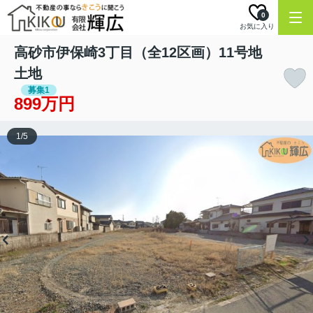
0
お気に入り
高砂市伊保崎3丁目（全12区画）11号地
土地
募集1
899万円
1
/
5