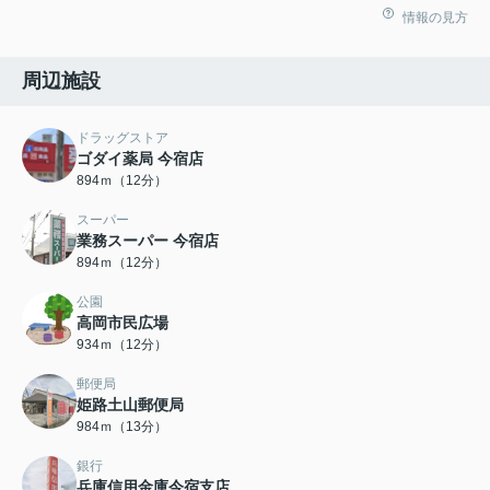
情報の見方
周辺施設
ドラッグストア
ゴダイ薬局 今宿店
894ｍ（12分）
スーパー
業務スーパー 今宿店
894ｍ（12分）
公園
高岡市民広場
934ｍ（12分）
郵便局
姫路土山郵便局
984ｍ（13分）
銀行
兵庫信用金庫今宿支店