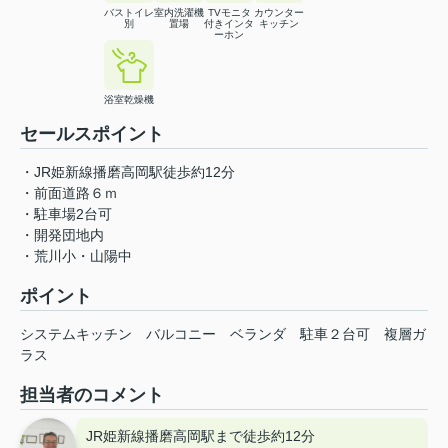
バストイレ
室内洗濯機
TVモニタ
カウンター
別
置場
付きインタ
キッチン
ーホン
浴室乾燥機
セールスポイント
・JR姫新線播磨高岡駅徒歩約12分
・前面道路６ｍ
・駐車場2台可
・開発団地内
・荒川小・山陽中
ポイント
システムキッチン
バルコニー
ベランダ
駐車２台可
複層ガ
ラス
担当者のコメント
JR姫新線播磨高岡駅まで徒歩約12分