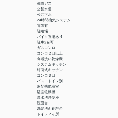
都市ガス
公営水道
公共下水
24時間換気システム
電気有
駐輪場
バイク置場あり
駐車2台可
ガスコンロ
コンロ２口以上
食器洗い乾燥機
システムキッチン
対面式キッチン
コンロ３口
バス・トイレ別
追焚機能浴室
浴室乾燥機
温水洗浄便座
洗面台
洗髪洗面化粧台
トイレ２ヶ所