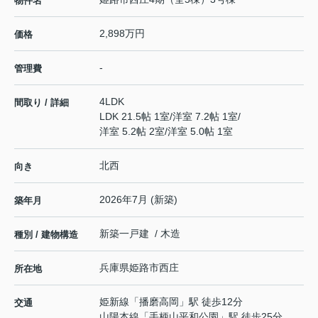
物件名
2,898万円
価格
-
管理費
4LDK
間取り / 詳細
LDK 21.5帖 1室
/
洋室 7.2帖 1室
/
洋室 5.2帖 2室
/
洋室 5.0帖 1室
北西
向き
2026年7月 (新築)
築年月
新築一戸建 / 木造
種別 / 建物構造
兵庫県
姫路市
西庄
所在地
姫新線
「
播磨高岡
」駅 徒歩12分
交通
山陽本線
「
手柄山平和公園
」駅 徒歩25分