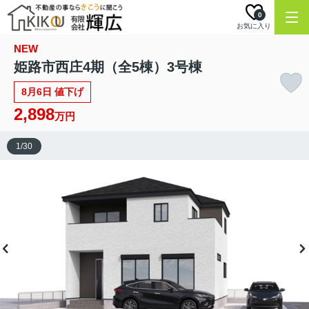
0
お気に入り
NEW
姫路市西庄4期（全5棟）3号棟
8月6日 値下げ
2,898
万円
1
/
30