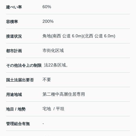
60%
建ぺい率
200%
容積率
角地(南西 公道 6.0m)(北西 公道 6.0m)
接道状況
市街化区域
都市計画
法22条区域。
その他法令上の制限
不要
国土法届出要否
第二種中高層住居専用
用途地域
宅地 / 平坦
地目 / 地勢
-
管理組合有無