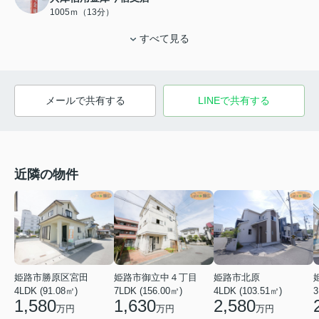
1005ｍ（13分）
すべて見る
メールで共有する
LINEで共有する
近隣の物件
姫路市勝原区宮田
姫路市御立中４丁目
姫路市北原
4LDK (91.08㎡)
7LDK (156.00㎡)
4LDK (103.51㎡)
3
1,580
1,630
2,580
万円
万円
万円