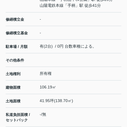
山陽電鉄本線
「
手柄
」駅 徒歩41分
-
修繕積立金
-
修繕積立基金
有(2台) / 0円 台数車種による。
駐車場 / 月額
その他条件
所有権
土地権利
106.19㎡
建物面積
41.95坪(138.70㎡)
土地面積
-/無
私道負担面積 /
セットバック