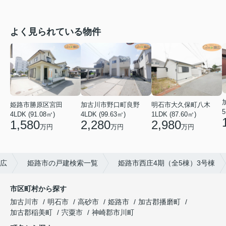
よく見られている物件
姫路市勝原区宮田
加古川市野口町良野
明石市大久保町八木
5
4LDK (91.08㎡)
4LDK (99.63㎡)
1LDK (87.60㎡)
1,580
2,280
2,980
万円
万円
万円
広
姫路市の戸建検索一覧
姫路市西庄4期（全5棟）3号棟
市区町村から探す
加古川市
明石市
高砂市
姫路市
加古郡播磨町
加古郡稲美町
宍粟市
神崎郡市川町