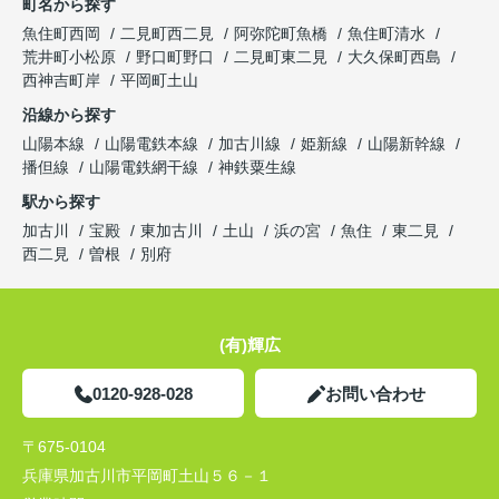
町名から探す
魚住町西岡
二見町西二見
阿弥陀町魚橋
魚住町清水
荒井町小松原
野口町野口
二見町東二見
大久保町西島
西神吉町岸
平岡町土山
沿線から探す
山陽本線
山陽電鉄本線
加古川線
姫新線
山陽新幹線
播但線
山陽電鉄網干線
神鉄粟生線
駅から探す
加古川
宝殿
東加古川
土山
浜の宮
魚住
東二見
西二見
曽根
別府
(有)輝広
0120-928-028
お問い合わせ
〒675-0104
兵庫県加古川市平岡町土山５６－１