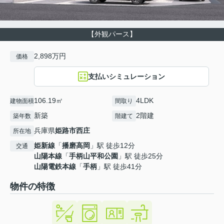
【外観パース】
2,898万円
価格
支払いシミュレーション
106.19㎡
4LDK
建物面積
間取り
新築
2階建
築年数
階建て
兵庫県
姫路市
西庄
所在地
姫新線
「
播磨高岡
」駅 徒歩12分
交通
山陽本線
「
手柄山平和公園
」駅 徒歩25分
山陽電鉄本線
「
手柄
」駅 徒歩41分
物件の特徴