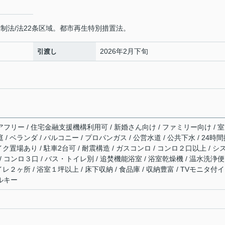
制法/法22条区域。都市再生特別措置法。
2026年2月下旬
引渡し
アフリー / 住宅金融支援機構利用可 / 新婚さん向け / ファミリー向け / 
 / ベランダ / バルコニー / プロパンガス / 公営水道 / 公共下水 / 24時
バイク置場あり / 駐車2台可 / 耐震構造 / ガスコンロ / コンロ２口以上 / シ
 コンロ３口 / バス・トイレ別 / 追焚機能浴室 / 浴室乾燥機 / 温水洗浄便
トイレ２ヶ所 / 浴室１坪以上 / 床下収納 / 食品庫 / 収納豊富 / TVモニタ付
プルキー