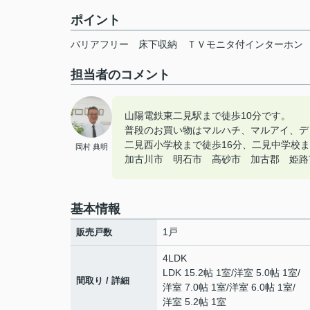
ポイント
バリアフリー
床下収納
ＴＶモニタ付インターホン
担当者のコメント
山陽電鉄東二見駅まで徒歩10分です。
普段のお買い物はマルハチ、マルアイ、デ
二見西小学校まで徒歩16分、二見中学校ま
岡村 典明
加古川市 明石市 高砂市 加古郡 姫路市の
基本情報
1戸
販売戸数
4LDK
LDK 15.2帖 1室
/
洋室 5.0帖 1室
/
間取り / 詳細
洋室 7.0帖 1室
/
洋室 6.0帖 1室
/
洋室 5.2帖 1室