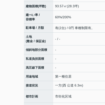
93.57㎡(28.3坪)
建物面積(坪数)
建ぺい率 /
60%/200%
容積率
駐車場 / 月額
有(2台) / 0円 車種制限有。
土地
- / -
(敷金 / 保証金)
-
傾斜地部分面積
-
私道負担面積
-
高圧線下面積
第一種住居
用途地域
一方(西 公道 6.3m)
接道状況
市街化区域
都市計画