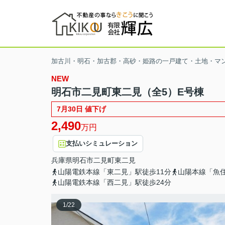
加古川・明石・加古郡・高砂・姫路の一戸建て・土地・マ
NEW
明石市二見町東二見（全5）E号棟
7月30日 値下げ
2,490
万円
支払いシミュレーション
兵庫県
明石市
二見町東二見
山陽電鉄本線「東二見」駅徒歩11分
山陽本線「魚住
山陽電鉄本線「西二見」駅徒歩24分
1
/
22