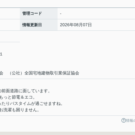
-
管理コード
2026年08月07日
情報更新日
－１
会 （公社）全国宅地建物取引業保証協会
の前面道路に面しています。
もっと節電＆エコ。
ったりバスタイムが過ごせますね。
お洗濯も困りません。
情報