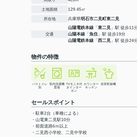
129.45㎡
土地面積
兵庫県
明石市
二見町東二見
所在地
山陽電鉄本線
「
東二見
」駅 徒歩11
山陽本線
「
魚住
」駅 徒歩19分
交通
山陽電鉄本線
「
西二見
」駅 徒歩24
物件の特徴
バストイレ
室内洗濯機
TVモニタ付
カウンター
浴室乾燥機
別
置場
きインター
キッチン
ホン
セールスポイント
・駐車2台（車種による）
・山電東二見駅10分
・前面道路6ｍ以上
・二見西小学校、二見中学校