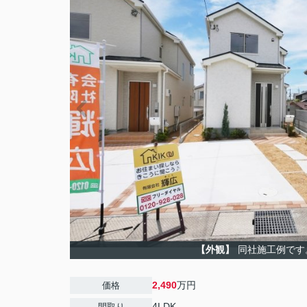
【外観】
同社施工例です
2,490
万円
価格
4LDK
間取り