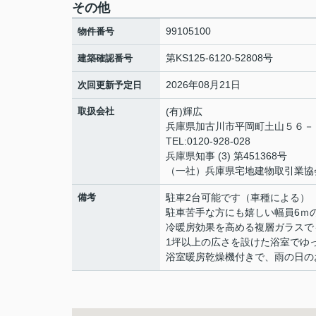
その他
99105100
物件番号
第KS125-6120-52808号
建築確認番号
2026年08月21日
次回更新予定日
取扱会社
(有)輝広
兵庫県加古川市平岡町土山５６
TEL:0120-928-028
兵庫県知事 (3) 第451368号
（一社）兵庫県宅地建物取引業協
備考
駐車2台可能です（車種による）
駐車苦手な方にも嬉しい幅員6ｍ
冷暖房効果を高める複層ガラスで
1坪以上の広さを設けた浴室でゆ
浴室暖房乾燥機付きで、雨の日の