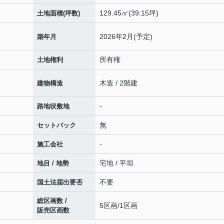
129.45㎡(39.15坪)
土地面積(坪数)
2026年2月(予定)
築年月
所有権
土地権利
木造 / 2階建
建物構造
-
路地状敷地
無
セットバック
-
施工会社
宅地 / 平坦
地目 / 地勢
不要
国土法届出要否
総区画数 /
5区画/1区画
販売区画数