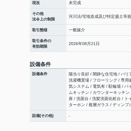
未完成
現況
その他
河川法/宅地造成及び特定盛土等規
法令上の制限
一般媒介
取引態様
取引条件の
2026年08月21日
有効期限
設備条件
設備条件
陽当り良好 / 閑静な住宅地 / バリ
洗濯機置場 / フローリング / 専用庭
気システム / 電気有 / 駐輪場 / 
ムキッチン / カウンターキッチン /
座 / 洗面台 / 洗髪洗面化粧台 / 
ターホン / 複層ガラス / ディン
設備(その他)
-