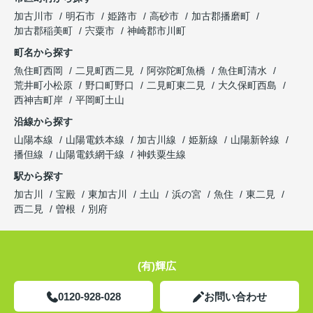
加古川市
明石市
姫路市
高砂市
加古郡播磨町
加古郡稲美町
宍粟市
神崎郡市川町
町名から探す
魚住町西岡
二見町西二見
阿弥陀町魚橋
魚住町清水
荒井町小松原
野口町野口
二見町東二見
大久保町西島
西神吉町岸
平岡町土山
沿線から探す
山陽本線
山陽電鉄本線
加古川線
姫新線
山陽新幹線
播但線
山陽電鉄網干線
神鉄粟生線
駅から探す
加古川
宝殿
東加古川
土山
浜の宮
魚住
東二見
西二見
曽根
別府
(有)輝広
0120-928-028
お問い合わせ