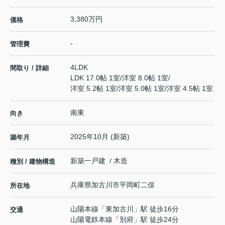
3,380万円
価格
-
管理費
4LDK
間取り / 詳細
LDK 17.0帖 1室
/
洋室 8.0帖 1室
/
洋室 5.2帖 1室
/
洋室 5.0帖 1室
/
洋室 4.5帖 1室
南東
向き
2025年10月 (新築)
築年月
新築一戸建 / 木造
種別 / 建物構造
兵庫県
加古川市
平岡町二俣
所在地
山陽本線
「
東加古川
」駅 徒歩16分
交通
山陽電鉄本線
「
別府
」駅 徒歩24分