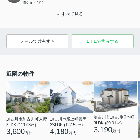
496ｍ（7分）
すべて見る
メールで共有する
LINEで共有する
近隣の物件
加古川市加古川町本町
加古川市加古川町大野
加古川市尾上町養田２丁目
3LDK (89.01㎡)
3LDK (119.03㎡)
3SLDK (127.52㎡)
3,190
3,600
4,180
万円
万円
万円