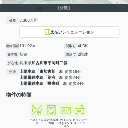
【外観】
3,380万円
価格
支払いシミュレーション
101.02㎡
4LDK
建物面積
間取り
新築
2階建
築年数
階建て
兵庫県
加古川市
平岡町二俣
所在地
山陽本線
「
東加古川
」駅 徒歩16分
交通
山陽電鉄本線
「
別府
」駅 徒歩24分
山陽電鉄本線
「
播磨町
」駅 徒歩34分
物件の特徴
バストイレ
室内洗濯機
TVモニタ
カウンター
別
置場
付きインタ
キッチン
ーホン