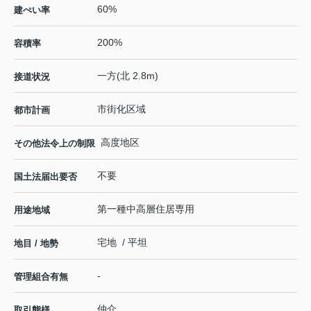
60%
建ぺい率
200%
容積率
一方(北 2.8m)
接道状況
市街化区域
都市計画
高度地区
その他法令上の制限
不要
国土法届出要否
第一種中高層住居専用
用途地域
宅地 / 平坦
地目 / 地勢
-
管理組合有無
仲介
取引態様