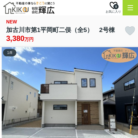
0
お気に入り
NEW
加古川市第1平岡町二俣（全5） 2号棟
3,380
万円
1
/
8