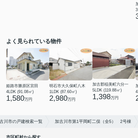
3
よく見られている物件
加古郡稲美町六分一
姫路市勝原区宮田
明石市大久保町八木
5LDK (119.88㎡)
4LDK (91.08㎡)
1LDK (87.60㎡)
4
1,398
1,580
2,980
万円
万円
万円
古川市の戸建検索一覧
加古川市第1平岡町二俣（全5） 2号棟
市区町村から探す