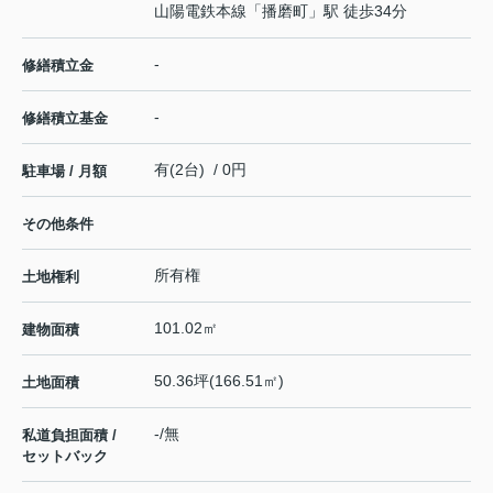
山陽電鉄本線
「
播磨町
」駅 徒歩34分
-
修繕積立金
-
修繕積立基金
有(2台) / 0円
駐車場 / 月額
その他条件
所有権
土地権利
101.02㎡
建物面積
50.36坪(166.51㎡)
土地面積
-/無
私道負担面積 /
セットバック