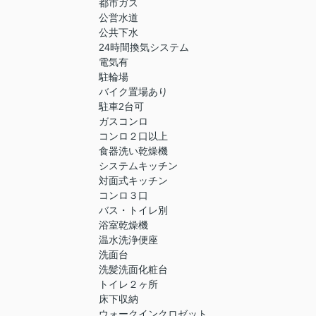
都市ガス
公営水道
公共下水
24時間換気システム
電気有
駐輪場
バイク置場あり
駐車2台可
ガスコンロ
コンロ２口以上
食器洗い乾燥機
システムキッチン
対面式キッチン
コンロ３口
バス・トイレ別
浴室乾燥機
温水洗浄便座
洗面台
洗髪洗面化粧台
トイレ２ヶ所
床下収納
ウォークインクロゼット