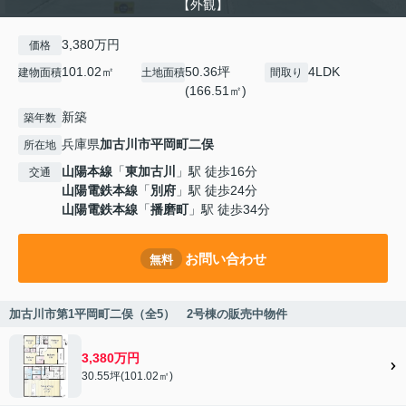
【外観】
3,380万円
価格
101.02㎡
50.36坪
4LDK
建物面積
土地面積
間取り
(166.51㎡)
新築
築年数
兵庫県
加古川市
平岡町二俣
所在地
山陽本線
「
東加古川
」駅 徒歩16分
交通
山陽電鉄本線
「
別府
」駅 徒歩24分
山陽電鉄本線
「
播磨町
」駅 徒歩34分
お問い合わせ
無料
加古川市第1平岡町二俣（全5） 2号棟の販売中物件
3,380万円
30.55坪(101.02㎡)