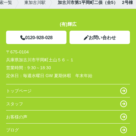
索一覧
東加古川駅
加古川市第1平岡町二俣（全5） 2号棟
(有)輝広
0120-928-028
お問い合わせ
〒675-0104
兵庫県加古川市平岡町土山５６－１
営業時間：
9:30～18:30
定休日：
毎週水曜日 GW 夏期休暇 年末年始
トップページ
スタッフ
お客様の声
ブログ