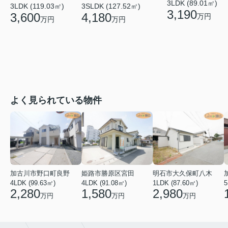
3LDK (89.01㎡)
3LDK (119.03㎡)
3SLDK (127.52㎡)
3,190
3,600
4,180
万円
万円
万円
よく見られている物件
加古川市野口町良野
姫路市勝原区宮田
明石市大久保町八木
4LDK (99.63㎡)
4LDK (91.08㎡)
1LDK (87.60㎡)
5
2,280
1,580
2,980
万円
万円
万円