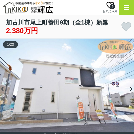
0
お気に入り
加古川市尾上町養田9期（全1棟）新築
2,380万円
1
/
23