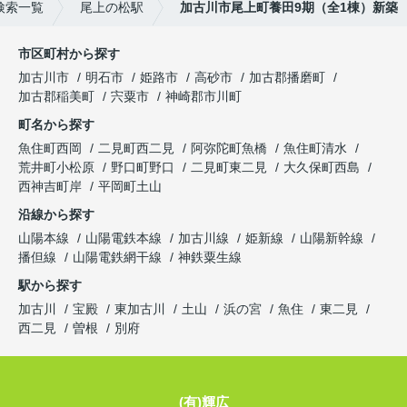
検索一覧
尾上の松駅
加古川市尾上町養田9期（全1棟）新築
市区町村から探す
加古川市
明石市
姫路市
高砂市
加古郡播磨町
加古郡稲美町
宍粟市
神崎郡市川町
町名から探す
魚住町西岡
二見町西二見
阿弥陀町魚橋
魚住町清水
荒井町小松原
野口町野口
二見町東二見
大久保町西島
西神吉町岸
平岡町土山
沿線から探す
山陽本線
山陽電鉄本線
加古川線
姫新線
山陽新幹線
播但線
山陽電鉄網干線
神鉄粟生線
駅から探す
加古川
宝殿
東加古川
土山
浜の宮
魚住
東二見
西二見
曽根
別府
(有)輝広