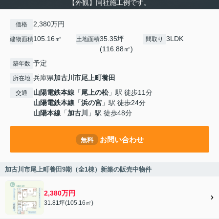
【外観】同社施工例です。
2,380万円
価格
105.16㎡
35.35坪
3LDK
建物面積
土地面積
間取り
(116.88㎡)
予定
築年数
兵庫県
加古川市
尾上町養田
所在地
山陽電鉄本線
「
尾上の松
」駅 徒歩11分
交通
山陽電鉄本線
「
浜の宮
」駅 徒歩24分
山陽本線
「
加古川
」駅 徒歩48分
お問い合わせ
無料
加古川市尾上町養田9期（全1棟）新築の販売中物件
2,380万円
31.81坪(105.16㎡)