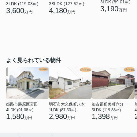
3LDK (89.01㎡)
3LDK (119.03㎡)
3SLDK (127.52㎡)
3,190
3,600
4,180
万円
万円
万円
よく見られている物件
姫路市勝原区宮田
明石市大久保町八木
加古郡稲美町六分一
4LDK (91.08㎡)
1LDK (87.60㎡)
5LDK (119.88㎡)
4
1,580
2,980
1,398
万円
万円
万円