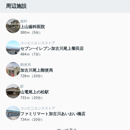
周辺施設
歯科
上山歯科医院
360ｍ（5分）
コンビニエンスストア
セブン−イレブン加古川尾上養田店
484ｍ（7分）
郵便局
加古川尾上郵便局
728ｍ（10分）
駅
山電尾上の松駅
731ｍ（10分）
コンビニエンスストア
ファミリマート加古川あいおい橋店
734ｍ（10分）