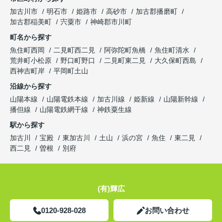
加古川市
明石市
姫路市
高砂市
加古郡播磨町
加古郡稲美町
宍粟市
神崎郡市川町
町名から探す
魚住町西岡
二見町西二見
阿弥陀町魚橋
魚住町清水
荒井町小松原
野口町野口
二見町東二見
大久保町西島
西神吉町岸
平岡町土山
沿線から探す
山陽本線
山陽電鉄本線
加古川線
姫新線
山陽新幹線
播但線
山陽電鉄網干線
神鉄粟生線
駅から探す
加古川
宝殿
東加古川
土山
浜の宮
魚住
東二見
西二見
曽根
別府
(有)輝広
0120-928-028
お問い合わせ