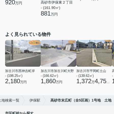
920
高砂市伊保東２丁目
万円
- (161.90㎡)
881
万円
よく見られている物件
加古川市西神吉町岸
加古川市加古川町大野
加古川市平岡町土山
- (198.25㎡)
- (166.62㎡)
- (139.62㎡)
-
2,180
1,860
1,372
4,750
万円
万円
万
円
土地検索一覧
伊保駅
高砂市末広町（全5区画）1号地 土地
市区町村から探す