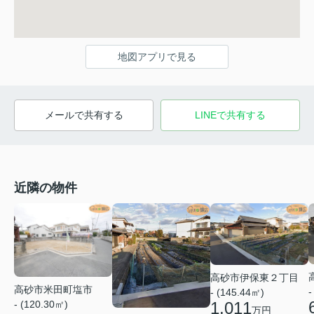
地図アプリで見る
メールで共有する
LINEで共有する
近隣の物件
高砂市伊保東２丁目
高砂市米田町塩市
-
- (145.44㎡)
1,011
- (120.30㎡)
万円