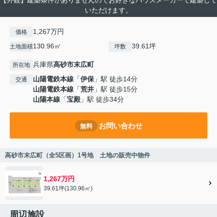
【外観】建築条件がありませんのでお好きなハウスメーカーで建築して
いただけます。
1,267万円
価格
130.96㎡
39.61坪
土地面積
坪数
兵庫県
高砂市
末広町
所在地
山陽電鉄本線
「
伊保
」駅 徒歩14分
交通
山陽電鉄本線
「
荒井
」駅 徒歩15分
山陽本線
「
宝殿
」駅 徒歩34分
お問い合わせ
無料
高砂市末広町（全5区画）1号地 土地の販売中物件
1,267万円
39.61坪(130.96㎡)
周辺施設