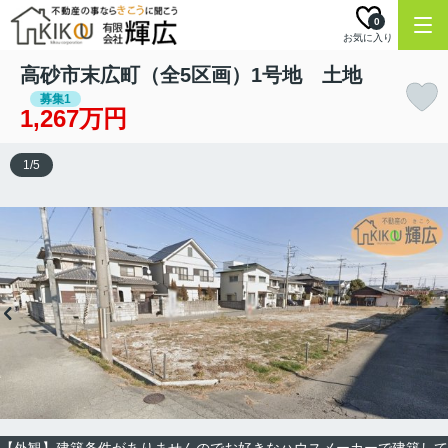
0
お気に入り
高砂市末広町（全5区画）1号地 土地
募集1
1,267万円
1
/
5