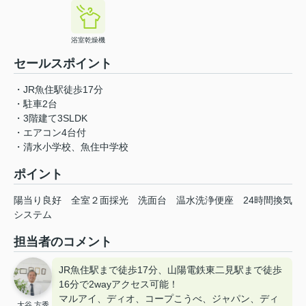
浴室乾燥機
セールスポイント
・JR魚住駅徒歩17分
・駐車2台
・3階建て3SLDK
・エアコン4台付
・清水小学校、魚住中学校
ポイント
陽当り良好
全室２面採光
洗面台
温水洗浄便座
24時間換気
システム
担当者のコメント
JR魚住駅まで徒歩17分、山陽電鉄東二見駅まで徒歩
16分で2wayアクセス可能！
マルアイ、ディオ、コープこうべ、ジャパン、ディ
大谷 方秀