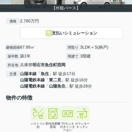
【外観パース】
2,780万円
価格
支払いシミュレーション
87.88㎡
3LDK＋S(納戸)
建物面積
間取り
築1年
3階建
築年数
階建て
兵庫県
明石市
魚住町西岡
所在地
山陽本線
「
魚住
」駅 徒歩17分
交通
山陽電鉄本線
「
東二見
」駅 徒歩16分
山陽電鉄本線
「
山陽魚住
」駅 徒歩28分
物件の特徴
バストイレ
室内洗濯機
TVモニタ
カウンター
別
置場
付きインタ
キッチン
ーホン