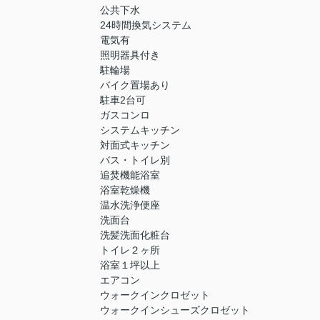
公共下水
24時間換気システム
電気有
照明器具付き
駐輪場
バイク置場あり
駐車2台可
ガスコンロ
システムキッチン
対面式キッチン
バス・トイレ別
追焚機能浴室
浴室乾燥機
温水洗浄便座
洗面台
洗髪洗面化粧台
トイレ２ヶ所
浴室１坪以上
エアコン
ウォークインクロゼット
ウォークインシューズクロゼット