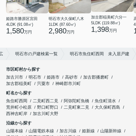
加古郡稲美町六分一
姫路市勝原区宮田
明石市大久保町八木
5LDK (119.88㎡)
4LDK (91.08㎡)
1LDK (87.60㎡)
4
1,398
1,580
2,980
万円
万円
万円
広
明石市の戸建検索一覧
明石市魚住町西岡 未入居戸建
市区町村から探す
加古川市
明石市
姫路市
高砂市
加古郡播磨町
加古郡稲美町
宍粟市
神崎郡市川町
町名から探す
魚住町西岡
二見町西二見
阿弥陀町魚橋
魚住町清水
荒井町小松原
野口町野口
二見町東二見
大久保町西島
西神吉町岸
加古川町大野
沿線から探す
山陽本線
山陽電鉄本線
加古川線
姫新線
山陽新幹線