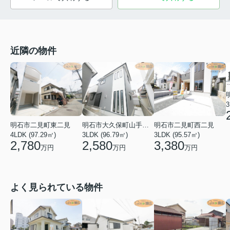
近隣の物件
3
明石市二見町東二見
明石市大久保町山手台２丁目
明石市二見町西二見
4LDK (97.29㎡)
3LDK (96.79㎡)
3LDK (95.57㎡)
2,780
2,580
3,380
万円
万円
万円
よく見られている物件