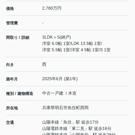
2,780万円
価格
-
管理費
3LDK＋S(納戸)
間取り / 詳細
洋室 6.0帖 1室
/
LDK 13.5帖 1室
/
洋室 5.5帖 1室
/
洋室 4.5帖 1室
/
S 1室
西
向き
2025年6月 (築1年)
築年月
中古一戸建 / 木造
種別 / 建物構造
兵庫県
明石市
魚住町西岡
所在地
山陽本線
「
魚住
」駅 徒歩17分
交通
山陽電鉄本線
「
東二見
」駅 徒歩16分
山陽電鉄本線
「
山陽魚住
」駅 徒歩28分