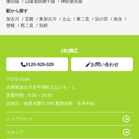
播但線
山陽電鉄網干線
神鉄粟生線
駅から探す
加古川
宝殿
東加古川
土山
東二見
浜の宮
魚住
曽根
西二見
別府
(有)輝広
0120-928-028
お問い合わせ
〒675-0104
兵庫県加古川市平岡町土山５６－１
営業時間：
9:30～18:30
定休日：
毎週水曜日 GW 夏期休暇 年末年始
トップページ
スタッフ