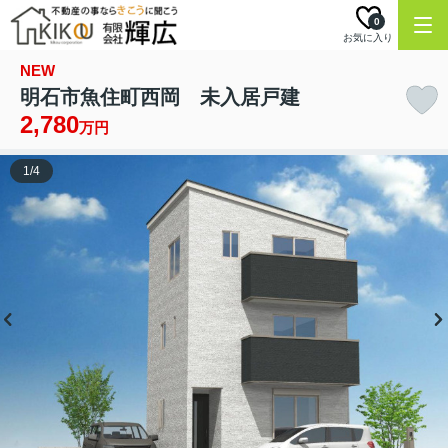
0
お気に入り
NEW
明石市魚住町西岡 未入居戸建
2,780
万円
1
/
4