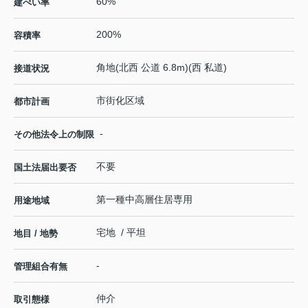
60%
建ぺい率
200%
容積率
角地(北西 公道 6.8m)(西 私道)
接道状況
市街化区域
都市計画
-
その他法令上の制限
不要
国土法届出要否
第一種中高層住居専用
用途地域
宅地 / 平坦
地目 / 地勢
-
管理組合有無
仲介
取引態様