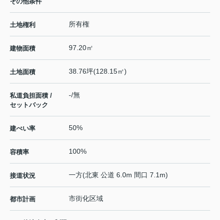
その他条件
所有権
土地権利
97.20㎡
建物面積
38.76坪(128.15㎡)
土地面積
-/無
私道負担面積 /
セットバック
50%
建ぺい率
100%
容積率
一方(北東 公道 6.0m 間口 7.1m)
接道状況
市街化区域
都市計画