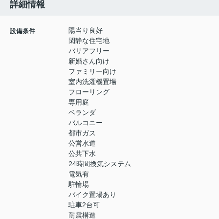
詳細情報
陽当り良好
設備条件
閑静な住宅地
バリアフリー
新婚さん向け
ファミリー向け
室内洗濯機置場
フローリング
専用庭
ベランダ
バルコニー
都市ガス
公営水道
公共下水
24時間換気システム
電気有
駐輪場
バイク置場あり
駐車2台可
耐震構造