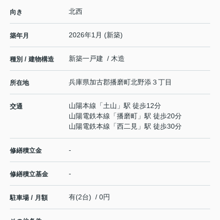
北西
向き
2026年1月 (新築)
築年月
新築一戸建 / 木造
種別 / 建物構造
兵庫県
加古郡播磨町
北野添
３丁目
所在地
山陽本線
「
土山
」駅 徒歩12分
交通
山陽電鉄本線
「
播磨町
」駅 徒歩20分
山陽電鉄本線
「
西二見
」駅 徒歩30分
-
修繕積立金
-
修繕積立基金
有(2台) / 0円
駐車場 / 月額