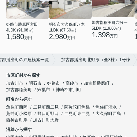
加古郡稲美町六分一
姫路市勝原区宮田
明石市大久保町八木
5LDK (119.88㎡)
4LDK (91.08㎡)
1LDK (87.60㎡)
4
1,398
1,580
2,980
万円
万円
万円
古郡播磨町の戸建検索一覧
加古郡播磨町北野添（全3棟）1号棟
市区町村から探す
加古川市
明石市
姫路市
高砂市
加古郡播磨町
加古郡稲美町
宍粟市
神崎郡市川町
町名から探す
魚住町西岡
二見町西二見
阿弥陀町魚橋
魚住町清水
荒井町小松原
野口町野口
二見町東二見
大久保町西島
西神吉町岸
加古川町大野
沿線から探す