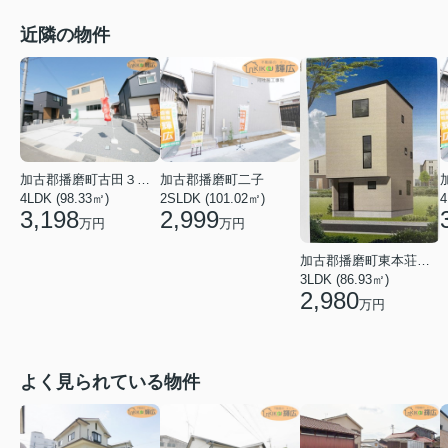
近隣の物件
加古郡播磨町二子
加古郡播磨町古田３丁目
2SLDK (101.02㎡)
4
4LDK (98.33㎡)
2,999
3,198
万円
万円
加古郡播磨町東本荘３丁目
3LDK (86.93㎡)
2,980
万円
よく見られている物件