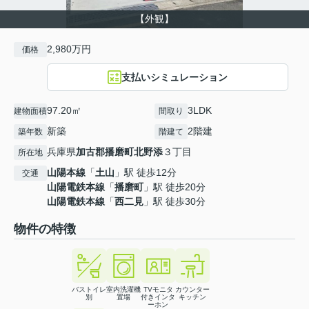
【外観】
2,980万円
価格
支払いシミュレーション
97.20㎡
3LDK
建物面積
間取り
新築
2階建
築年数
階建て
兵庫県
加古郡播磨町
北野添
３丁目
所在地
山陽本線
「
土山
」駅 徒歩12分
交通
山陽電鉄本線
「
播磨町
」駅 徒歩20分
山陽電鉄本線
「
西二見
」駅 徒歩30分
物件の特徴
バストイレ
室内洗濯機
TVモニタ
カウンター
別
置場
付きインタ
キッチン
ーホン