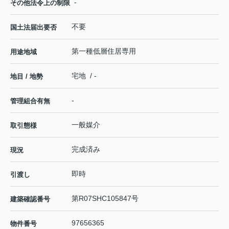
-
その他法令上の制限
不要
国土法届出要否
第一種低層住居専用
用途地域
宅地 / -
地目 / 地勢
-
管理組合有無
一般媒介
取引態様
完成済み
現況
即時
引渡し
第R07SHC105847号
建築確認番号
97656365
物件番号