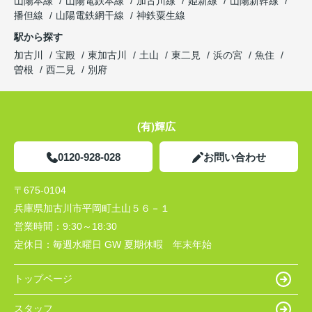
山陽本線
山陽電鉄本線
加古川線
姫新線
山陽新幹線
播但線
山陽電鉄網干線
神鉄粟生線
駅から探す
加古川
宝殿
東加古川
土山
東二見
浜の宮
魚住
曽根
西二見
別府
(有)輝広
0120-928-028
お問い合わせ
〒675-0104
兵庫県加古川市平岡町土山５６－１
営業時間：
9:30～18:30
定休日：
毎週水曜日 GW 夏期休暇 年末年始
トップページ
スタッフ