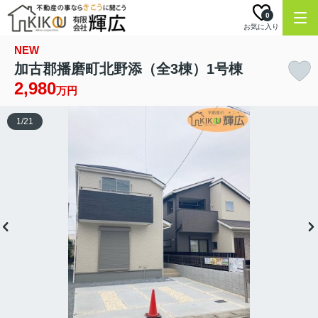
0
お気に入り
NEW
加古郡播磨町北野添（全3棟）1号棟
2,980
万円
1
/
21