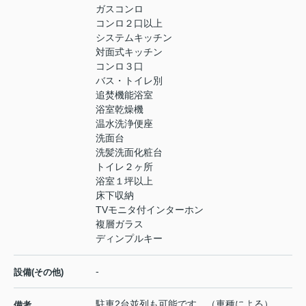
ガスコンロ
コンロ２口以上
システムキッチン
対面式キッチン
コンロ３口
バス・トイレ別
追焚機能浴室
浴室乾燥機
温水洗浄便座
洗面台
洗髪洗面化粧台
トイレ２ヶ所
浴室１坪以上
床下収納
TVモニタ付インターホン
複層ガラス
ディンプルキー
-
設備(その他)
駐車2台並列も可能です。（車種による）
備考