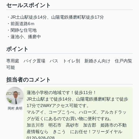
セールスポイント
・JR土山駅徒歩14分、山陽電鉄播磨町駅徒歩17分
・前面道路6ｍ
・閑静な住宅地
・蓮池小、播磨中
ポイント
専用庭
バイク置場
バス
トイレ別
新婚さん向け
住戸内覧
可能
担当者のコメント
蓮池小学校の地域です！徒歩11分！
JR土山駅まで徒歩14分、山陽電鉄播磨町駅まで徒歩
17分で2WAYアクセス可能です。
岡村 典明
マルアイ、コープこうべ、ハローズ、アルカドラッ
グが近くにあるのでお買い物に便利ですね。
加古川市 明石市 高砂市 加古郡 姫路市の不動
産情報なら きこう にお任せ！フリーダイヤル
0120-928-028