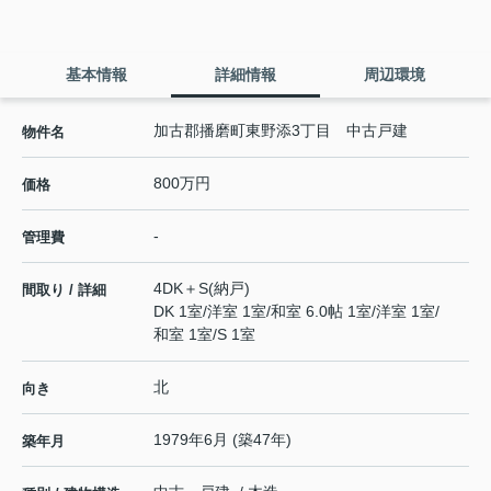
基本情報
詳細情報
周辺環境
加古郡播磨町東野添3丁目 中古戸建
物件名
800万円
価格
-
管理費
4DK＋S(納戸)
間取り / 詳細
DK 1室
/
洋室 1室
/
和室 6.0帖 1室
/
洋室 1室
/
和室 1室
/
S 1室
北
向き
1979年6月 (築47年)
築年月