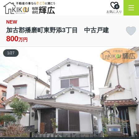
0
お気に入り
NEW
加古郡播磨町東野添3丁目 中古戸建
800
万円
1
/
27