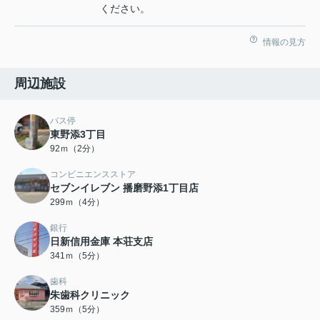
ください。
情報の見方
周辺施設
バス停
東野添3丁目
92ｍ（2分）
コンビニエンスストア
セブンイレブン 播磨野添1丁目店
299ｍ（4分）
銀行
日新信用金庫 本荘支店
341ｍ（5分）
歯科
朱歯科クリニック
359ｍ（5分）