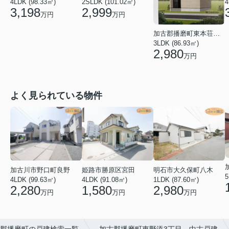
2SLDK (101.02㎡)
4
4LDK (98.33㎡)
2,999
3,198
万円
万円
加古郡播磨町東本荘３丁目
3LDK (86.93㎡)
2,980
万円
よく見られている物件
加古川市野口町良野
姫路市勝原区宮田
明石市大久保町八木
5
4LDK (99.63㎡)
4LDK (91.08㎡)
1LDK (87.60㎡)
2,280
1,580
2,980
万円
万円
万円
郡播磨町の戸建検索一覧
加古郡播磨町東野添3丁目 中古戸建