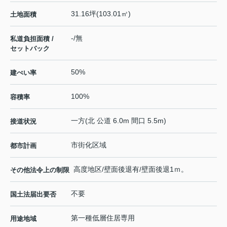
31.16坪(103.01㎡)
土地面積
-/無
私道負担面積 /
セットバック
50%
建ぺい率
100%
容積率
一方(北 公道 6.0m 間口 5.5m)
接道状況
市街化区域
都市計画
高度地区/壁面後退有/壁面後退1ｍ。
その他法令上の制限
不要
国土法届出要否
第一種低層住居専用
用途地域