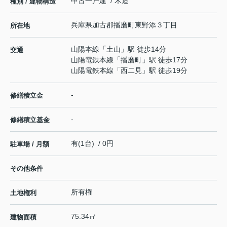
中古一戸建 / 木造
種別 / 建物構造
兵庫県
加古郡播磨町
東野添
３丁目
所在地
山陽本線
「
土山
」駅 徒歩14分
交通
山陽電鉄本線
「
播磨町
」駅 徒歩17分
山陽電鉄本線
「
西二見
」駅 徒歩19分
-
修繕積立金
-
修繕積立基金
有(1台) / 0円
駐車場 / 月額
その他条件
所有権
土地権利
75.34㎡
建物面積