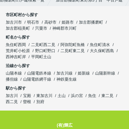
市区町村から探す
加古川市
明石市
高砂市
姫路市
加古郡播磨町
加古郡稲美町
宍粟市
神崎郡市川町
町名から探す
魚住町西岡
二見町西二見
阿弥陀町魚橋
魚住町清水
荒井町小松原
野口町野口
二見町東二見
大久保町西島
西神吉町岸
平岡町土山
沿線から探す
山陽本線
山陽電鉄本線
加古川線
姫新線
山陽新幹線
播但線
山陽電鉄網干線
神鉄粟生線
駅から探す
加古川
宝殿
東加古川
土山
浜の宮
魚住
東二見
西二見
曽根
別府
(有)輝広