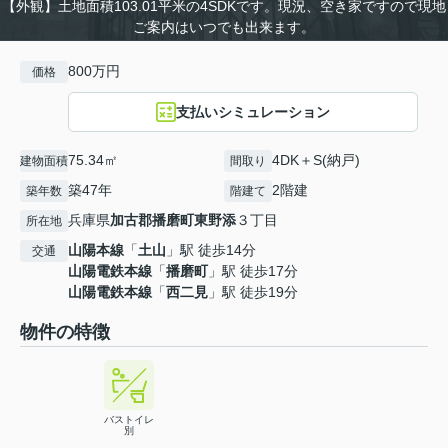
【外観】土地面積103.01平米の4SDKです。現況、空き家ですので現地
ご案内はいつでも出来ます。
800万円
価格
支払いシミュレーション
75.34㎡
4DK＋S(納戸)
建物面積
間取り
築47年
2階建
築年数
階建て
兵庫県
加古郡播磨町
東野添
３丁目
所在地
山陽本線
「
土山
」駅 徒歩14分
交通
山陽電鉄本線
「
播磨町
」駅 徒歩17分
山陽電鉄本線
「
西二見
」駅 徒歩19分
物件の特徴
バストイレ
別