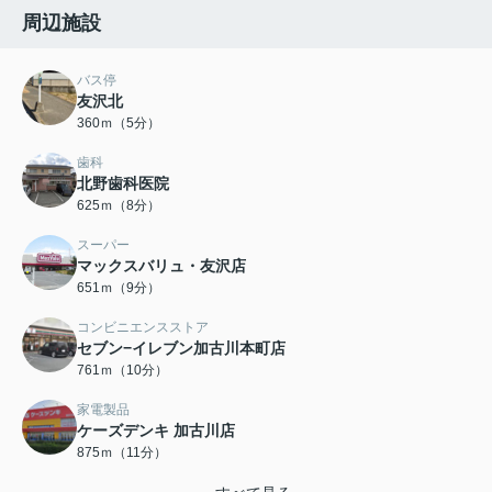
周辺施設
バス停
友沢北
360ｍ（5分）
歯科
北野歯科医院
625ｍ（8分）
スーパー
マックスバリュ・友沢店
651ｍ（9分）
コンビニエンスストア
セブン−イレブン加古川本町店
761ｍ（10分）
家電製品
ケーズデンキ 加古川店
875ｍ（11分）