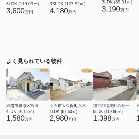
3LDK (89.01㎡)
3LDK (119.03㎡)
3SLDK (127.52㎡)
3,190
3,600
4,180
万円
万円
万円
よく見られている物件
姫路市勝原区宮田
明石市大久保町八木
加古郡稲美町六分一
4LDK (91.08㎡)
1LDK (87.60㎡)
5LDK (119.88㎡)
4
1,580
2,980
1,398
万円
万円
万円