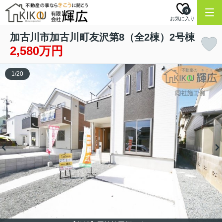
0
お気に入り
加古川市加古川町友沢第8（全2棟）2号棟
2,580万円
1
/
20