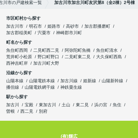
古川市の戸建検索一覧
加古川市加古川町友沢第8（全2棟）2号棟
市区町村から探す
加古川市
明石市
姫路市
高砂市
加古郡播磨町
加古郡稲美町
宍粟市
神崎郡市川町
町名から探す
魚住町西岡
二見町西二見
阿弥陀町魚橋
魚住町清水
荒井町小松原
野口町野口
二見町東二見
大久保町西島
西神吉町岸
加古川町大野
沿線から探す
山陽本線
山陽電鉄本線
加古川線
姫新線
山陽新幹線
播但線
山陽電鉄網干線
神鉄粟生線
駅から探す
加古川
宝殿
東加古川
土山
東二見
浜の宮
魚住
曽根
西二見
別府
(有)輝広