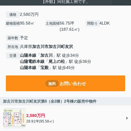
【外観】同社施工例です。
2,580万円
価格
95.58㎡
56.75坪
4LDK
建物面積
土地面積
間取り
(187.61㎡)
予定
築年数
兵庫県
加古川市
加古川町友沢
所在地
山陽本線
「
加古川
」駅 徒歩34分
交通
山陽電鉄本線
「
尾上の松
」駅 徒歩36分
山陽本線
「
宝殿
」駅 徒歩45分
お問い合わせ
無料
加古川市加古川町友沢第8（全2棟）2号棟の販売中物件
2,580万円
28.91坪(95.58㎡)