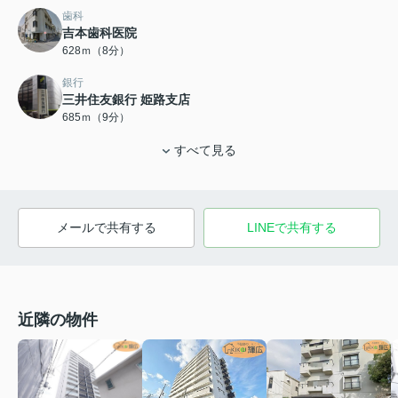
歯科
吉本歯科医院
628ｍ（8分）
銀行
三井住友銀行 姫路支店
685ｍ（9分）
すべて見る
メールで共有する
LINEで共有する
近隣の物件