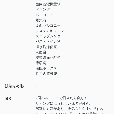
室内洗濯機置場
ベランダ
バルコニー
電気有
２面バルコニー
システムキッチン
スロップシンク
バス・トイレ別
温水洗浄便座
洗面台
洗髪洗面化粧台
床暖房
宅配ボックス
住戸内覧可能
-
設備(その他)
2面バルコニーで日当たり良好！
備考
リビングにはうれしい床暖房付き。
浴室にも窓があり、換気もしやすいですね。
バルコニーのスロップシンクはお掃除などに