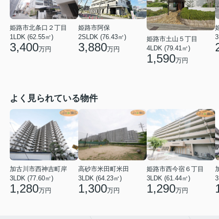
姫路市阿保
姫路市北条口２丁目
2SLDK (76.43㎡)
1LDK (62.55㎡)
3
姫路市土山５丁目
3,880
3,400
4LDK (79.41㎡)
万円
万円
1,590
万円
よく見られている物件
加古川市西神吉町岸
高砂市米田町米田
姫路市西今宿６丁目
3LDK (77.60㎡)
3LDK (64.23㎡)
3LDK (61.44㎡)
3
1,280
1,300
1,290
万円
万円
万円