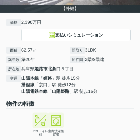
【外観】
2,390万円
価格
支払いシミュレーション
62.57㎡
3LDK
面積
間取り
築20年
3階/9階建
築年数
所在階
兵庫県
姫路市
北条口
５丁目
所在地
山陽本線
「
姫路
」駅 徒歩15分
交通
播但線
「
京口
」駅 徒歩12分
山陽電鉄本線
「
山陽姫路
」駅 徒歩16分
物件の特徴
バストイレ
室内洗濯機
別
置場