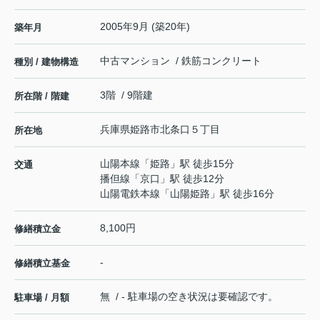
2005年9月 (築20年)
築年月
中古マンション / 鉄筋コンクリート
種別 / 建物構造
3階 / 9階建
所在階 / 階建
兵庫県
姫路市
北条口
５丁目
所在地
山陽本線
「
姫路
」駅 徒歩15分
交通
播但線
「
京口
」駅 徒歩12分
山陽電鉄本線
「
山陽姫路
」駅 徒歩16分
8,100円
修繕積立金
-
修繕積立基金
無 / - 駐車場の空き状況は要確認です。
駐車場 / 月額