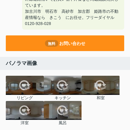
ています。
加古川市 明石市 高砂市 加古郡 姫路市の不動
産情報なら きこう にお任せ。フリーダイヤル
0120-928-028
お問い合わせ
無料
パノラマ画像
リビング
キッチン
和室
洋室
風呂