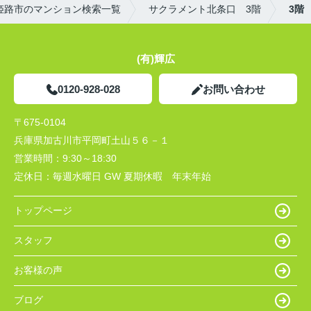
姫路市のマンション検索一覧
サクラメント北条口 3階
3階
(有)輝広
0120-928-028
お問い合わせ
〒675-0104
兵庫県加古川市平岡町土山５６－１
営業時間：
9:30～18:30
定休日：
毎週水曜日 GW 夏期休暇 年末年始
トップページ
スタッフ
お客様の声
ブログ