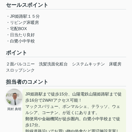
セールスポイント
・JR姫路駅１５分
・リビング床暖房
・宅配BOX
・日当たり良好
・白鷺小中学校
ポイント
２面バルコニー
洗髪洗面化粧台
システムキッチン
床暖房
スロップシンク
担当者のコメント
JR姫路駅まで徒歩15分、山陽電鉄山陽姫路駅まで徒
歩16分で2WAYアクセス可能！
マックスバリュー、ボンマルシェ、テラッソ、ウェ
岡村 典明
ルシア、コーナン、が近くにあります。
郵便局や金融機関が徒歩圏内。白鷺小中学校まで徒
歩17分。
幹線道路沿いでお買い物や外食など周辺施設充実し