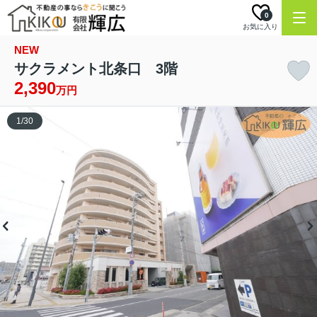
0
お気に入り
NEW
サクラメント北条口 3階
2,390
万円
1
/
30