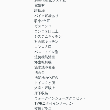
24時間換気システム
電気有
駐輪場
バイク置場あり
駐車2台可
ガスコンロ
コンロ２口以上
システムキッチン
対面式キッチン
コンロ３口
バス・トイレ別
追焚機能浴室
浴室乾燥機
温水洗浄便座
洗面台
洗髪洗面化粧台
トイレ２ヶ所
浴室１坪以上
床下収納
ウォークインシューズクロゼット
TVモニタ付インターホン
複層ガラス