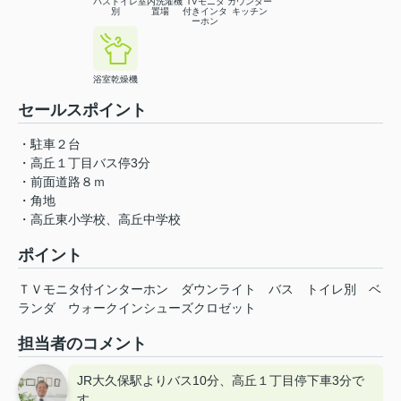
バストイレ
室内洗濯機
TVモニタ
カウンター
別
置場
付きインタ
キッチン
ーホン
浴室乾燥機
セールスポイント
・駐車２台
・高丘１丁目バス停3分
・前面道路８ｍ
・角地
・高丘東小学校、高丘中学校
ポイント
ＴＶモニタ付インターホン
ダウンライト
バス
トイレ別
ベ
ランダ
ウォークインシューズクロゼット
担当者のコメント
JR大久保駅よりバス10分、高丘１丁目停下車3分で
す。