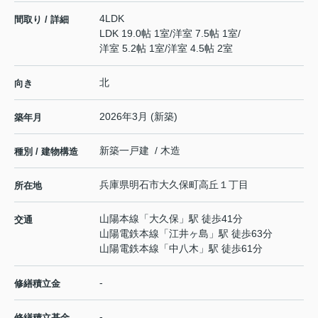
4LDK
間取り / 詳細
LDK 19.0帖 1室
/
洋室 7.5帖 1室
/
洋室 5.2帖 1室
/
洋室 4.5帖 2室
北
向き
2026年3月 (新築)
築年月
新築一戸建 / 木造
種別 / 建物構造
兵庫県
明石市
大久保町高丘
１丁目
所在地
山陽本線
「
大久保
」駅 徒歩41分
交通
山陽電鉄本線
「
江井ヶ島
」駅 徒歩63分
山陽電鉄本線
「
中八木
」駅 徒歩61分
-
修繕積立金
-
修繕積立基金