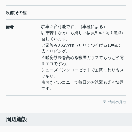
-
設備(その他)
駐車２台可能です。（車種による）
備考
駐車苦手な方にも嬉しい幅員8ｍの前面道路に
面しています。
ご家族みんながゆったりくつろげる19帖の
広々リビング。
冷暖房効果を高める複層ガラスでもっと節電
＆エコですね。
シューズインクローゼットで玄関まわりもス
ッキリ。
南向きバルコニーで毎日のお洗濯も楽々快適
です。
情報の見方
周辺施設