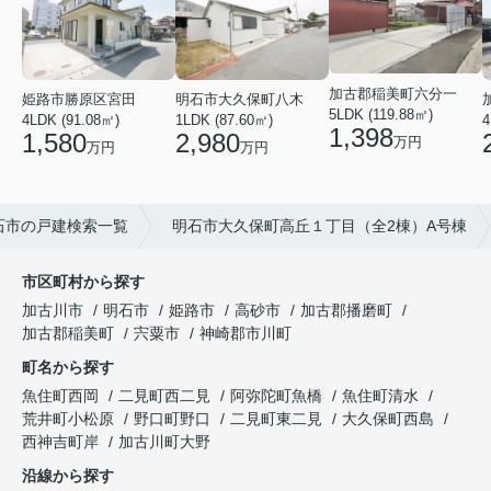
加古郡稲美町六分一
姫路市勝原区宮田
明石市大久保町八木
5LDK (119.88㎡)
4LDK (91.08㎡)
1LDK (87.60㎡)
4
1,398
1,580
2,980
万円
万円
万円
石市の戸建検索一覧
明石市大久保町高丘１丁目（全2棟）A号棟
市区町村から探す
加古川市
明石市
姫路市
高砂市
加古郡播磨町
加古郡稲美町
宍粟市
神崎郡市川町
町名から探す
魚住町西岡
二見町西二見
阿弥陀町魚橋
魚住町清水
荒井町小松原
野口町野口
二見町東二見
大久保町西島
西神吉町岸
加古川町大野
沿線から探す