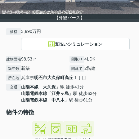
【外観パース】
3,690万円
価格
支払いシミュレーション
98.53㎡
4LDK
建物面積
間取り
新築
2階建
築年数
階建て
兵庫県
明石市
大久保町高丘
１丁目
所在地
山陽本線
「
大久保
」駅 徒歩41分
交通
山陽電鉄本線
「
江井ヶ島
」駅 徒歩63分
山陽電鉄本線
「
中八木
」駅 徒歩61分
物件の特徴