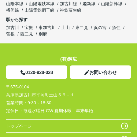
山陽本線
山陽電鉄本線
加古川線
姫新線
山陽新幹線
播但線
山陽電鉄網干線
神鉄粟生線
駅から探す
加古川
宝殿
東加古川
土山
東二見
浜の宮
魚住
曽根
西二見
別府
(有)輝広
0120-928-028
お問い合わせ
〒675-0104
兵庫県加古川市平岡町土山５６－１
営業時間：
9:30～18:30
定休日：
毎週水曜日 GW 夏期休暇 年末年始
トップページ