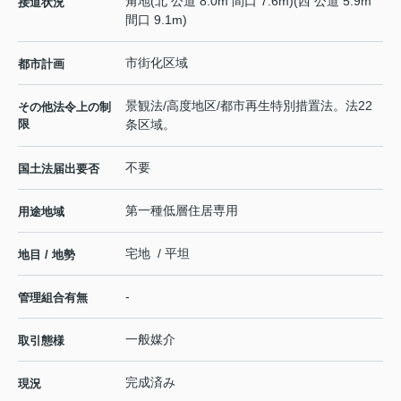
角地(北 公道 8.0m 間口 7.6m)(西 公道 5.9m
接道状況
間口 9.1m)
市街化区域
都市計画
景観法/高度地区/都市再生特別措置法。法22
その他法令上の制
限
条区域。
不要
国土法届出要否
第一種低層住居専用
用途地域
宅地 / 平坦
地目 / 地勢
-
管理組合有無
一般媒介
取引態様
完成済み
現況