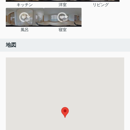
キッチン
洋室
リビング
風呂
寝室
地図