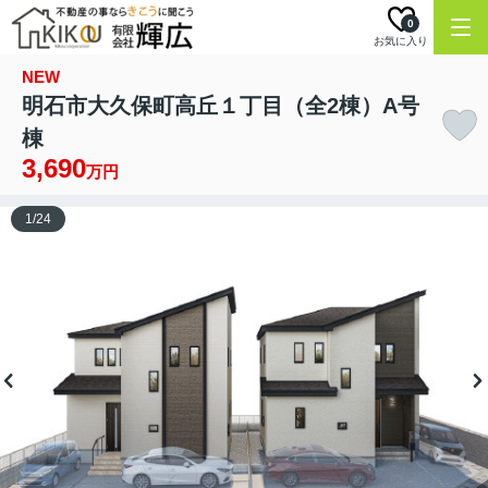
0
お気に入り
NEW
明石市大久保町高丘１丁目（全2棟）A号
棟
3,690
万円
1
/
24