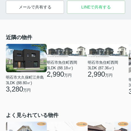
メールで共有する
LINEで共有する
近隣の物件
明石市魚住町西岡
明石市魚住町西岡
3LDK (88.18㎡)
3LDK (87.36㎡)
2,990
2,990
万円
万円
明石市大久保町江井島
3LDK (88.80㎡)
3
3,280
万円
よく見られている物件