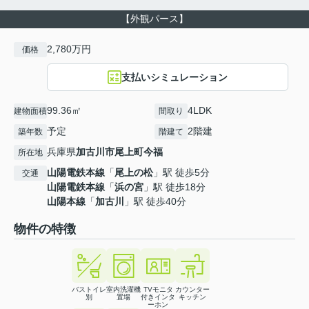
【外観パース】
2,780万円
価格
支払いシミュレーション
99.36㎡
4LDK
建物面積
間取り
予定
2階建
築年数
階建て
兵庫県
加古川市
尾上町今福
所在地
山陽電鉄本線
「
尾上の松
」駅 徒歩5分
交通
山陽電鉄本線
「
浜の宮
」駅 徒歩18分
山陽本線
「
加古川
」駅 徒歩40分
物件の特徴
バストイレ
室内洗濯機
TVモニタ
カウンター
別
置場
付きインタ
キッチン
ーホン