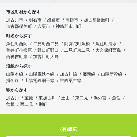
市区町村から探す
加古川市
明石市
姫路市
高砂市
加古郡播磨町
加古郡稲美町
宍粟市
神崎郡市川町
町名から探す
魚住町西岡
二見町西二見
阿弥陀町魚橋
魚住町清水
荒井町小松原
野口町野口
二見町東二見
大久保町西島
西神吉町岸
加古川町大野
沿線から探す
山陽本線
山陽電鉄本線
加古川線
姫新線
山陽新幹線
播但線
山陽電鉄網干線
神鉄粟生線
駅から探す
加古川
宝殿
東加古川
土山
東二見
浜の宮
魚住
曽根
西二見
別府
(有)輝広