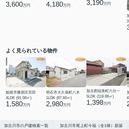
3,190
3,600
4,180
万円
万円
万円
3
よく見られている物件
加古郡稲美町六分一
姫路市勝原区宮田
明石市大久保町八木
5LDK (119.88㎡)
4LDK (91.08㎡)
1LDK (87.60㎡)
4
1,398
1,580
2,980
万円
万円
万円
加古川市の戸建検索一覧
加古川市尾上町今福（全1棟）新築