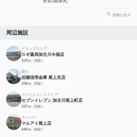
全室2面採光。
情報の見方
周辺施設
ドラッグストア
スギ薬局加古川今福店
325ｍ（5分）
銀行
但陽信用金庫 尾上支店
336ｍ（5分）
コンビニエンスストア
セブンイレブン 加古川尾上町店
337ｍ（5分）
スーパー
マルアイ尾上店
446ｍ（6分）