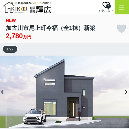
0
お気に入り
NEW
加古川市尾上町今福（全1棟）新築
2,780
万円
1
/
29