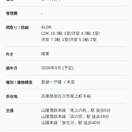
-
管理費
4LDK
間取り / 詳細
LDK 16.3帖 1室
/
洋室 4.3帖 1室
/
洋室 7.3帖 1室
/
洋室 5.2帖 2室
南東
向き
2026年9月 (予定)
築年月
新築一戸建 / 木造
種別 / 建物構造
兵庫県
加古川市
尾上町今福
所在地
山陽電鉄本線
「
尾上の松
」駅 徒歩5分
交通
山陽電鉄本線
「
浜の宮
」駅 徒歩18分
山陽本線
「
加古川
」駅 徒歩40分