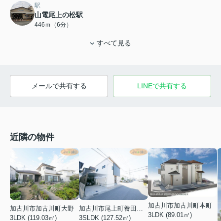
駅
山電尾上の松駅
446ｍ（6分）
すべて見る
メールで共有する
LINEで共有する
近隣の物件
加古川市加古川町本町
加古川市加古川町大野
加古川市尾上町養田２丁目
3LDK (89.01㎡)
3LDK (119.03㎡)
3SLDK (127.52㎡)