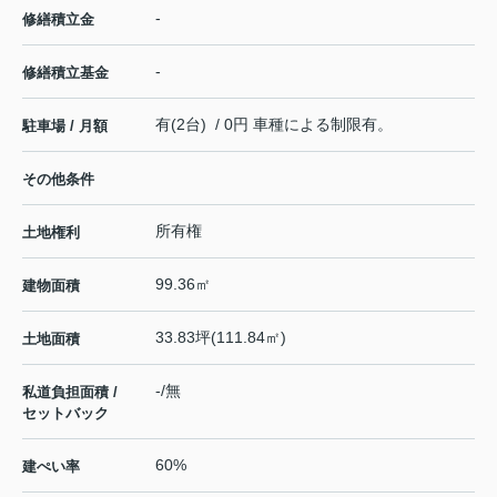
-
修繕積立金
-
修繕積立基金
有(2台) / 0円 車種による制限有。
駐車場 / 月額
その他条件
所有権
土地権利
99.36㎡
建物面積
33.83坪(111.84㎡)
土地面積
-/無
私道負担面積 /
セットバック
60%
建ぺい率