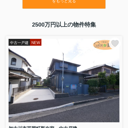
をもっと見る
★間取 ：4LDK
★価格 ：2,798万円
⇒物件詳細はこちらをクリックくださいませ
★種別 ：売土地
2500万円以上の物件特集
★住所 ：明石市大久保町高丘7丁目
★敷地 ：約83坪
★価格 ：2,280万円
中古一戸建
NEW
⇒物件詳細はこちらをクリックくださいませ
★種別 ：中古マンション
★住所 ：明石市二見町東二見
★階数 ：3階
★間取 ：3LDK
★価格 ：1,180万円
⇒物件詳細はこちらをクリックくださいませ
★種別 ：新築戸建（全3棟）
★住所 ：姫路市玉手1期
★号棟 ：2号棟
★間取 ：4LDK
★価格 ：3,098万円
⇒物件詳細はこちらをクリックくださいませ
他号棟も値下げとなります
★種別 ：新築戸建（全5棟）
★住所 ：姫路市西庄4期