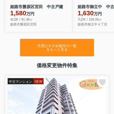
姫路市勝原区宮田 中古戸建
姫路市御立中 中
1,580
1,630
万円
万円
4LDK / 91.08㎡
7LDK / 156.00㎡
姫路市勝原区宮田
姫路市御立中４丁目
売買おすすめ物件の一覧
をもっと見る
価格変更物件特集
中古マンション
NEW