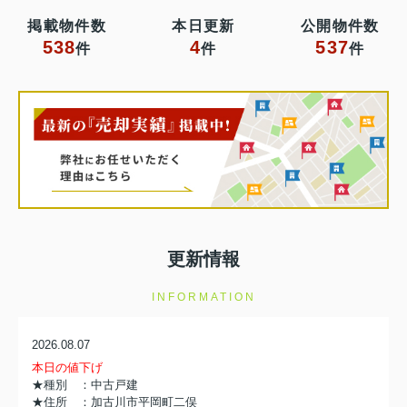
掲載物件数
本日更新
公開物件数
538
4
537
件
件
件
更新情報
INFORMATION
2026.08.07
本日の値下げ
★種別 ：中古戸建
★住所 ：加古川市平岡町二俣