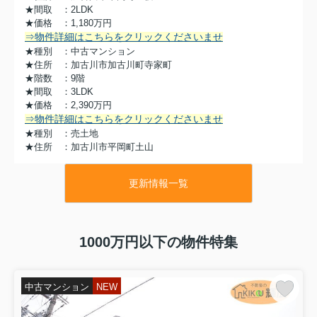
★間取 ：2LDK
★価格 ：1,180万円
⇒物件詳細はこちらをクリックくださいませ
★種別 ：中古マンション
★住所 ：加古川市加古川町寺家町
★階数 ：9階
★間取 ：3LDK
★価格 ：2,390万円
⇒物件詳細はこちらをクリックくださいませ
★種別 ：売土地
★住所 ：加古川市平岡町土山
★敷地 ：約55.35坪
★価格 ：2,180万円
更新情報一覧
⇒物件詳細はこちらをクリックくださいませ
★種別 ：中古マンション
★住所 ：姫路市千代田町
★階数 ：3階
1000万円以下の物件特集
★間取 ：3LDK
★価格 ：780万円
⇒物件詳細はこちらをクリックくださいませ
中古マンション
NEW
おすすめ物件
〇姫路市勝原区宮田 中古戸建〇