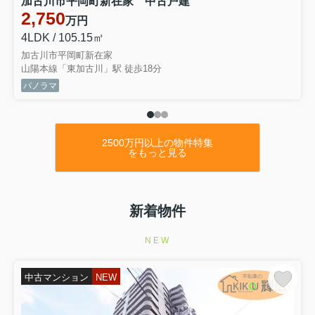
加古川市平岡町新在家 中古戸建
★号棟 ：2号棟
2,750
万円
★間取 ：4LDK
4LDK / 105.15㎡
★価格 ：2,498万円
⇒物件詳細はこちらをクリックくださいませ
加古川市平岡町新在家
3.4.5号棟も値下げとなります
山陽本線「東加古川」駅 徒歩18分
★種別 ：新築戸建（残２棟）
パノラマ
★住所 ：稲美町中村1期
★号棟 ：2号棟
★間取 ：4LDK
★価格 ：2,798万円
2500万円以上の物件特集
⇒物件詳細はこちらをクリックくださいませ
をもっと見る
1号棟も値下げとなります
新着物件
2026.08.02
本日の値下げ
NEW
★種別 ：新築戸建（全1棟）
★住所 ：加古川市平岡町土山1期
★号棟 ：1号棟
中古マンション
NEW
★間取 ：1LDK+1S(納戸）
★価格 ：3499万円
⇒物件詳細はこちらをクリックくださいませ