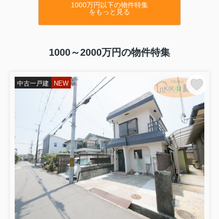
1000万円以下の物件特集
山陽電鉄尾上の松駅徒歩9分
をもっと見る
カーポート2台可 LDK床暖房
〇高砂市米田町米田 中古マンション〇
1300万円
価格変更
3L
DK
ペット飼育可（規約有）
1000～2000万円の物件特集
9階 オートロック 日当たり良好
〇二見町西二見 中古マンション〇
1090
万円
価格変更
3L
DK
2面バルコニー
中古一戸建
NEW
2階
65
平米 日当たり良好
〇加古川市平岡町土山 中古戸建〇
2480万円
JR土山駅徒歩
8
分
ヤング開発施工 オール電化住宅
〇宍粟市一宮町 中古戸建〇
420万円
1
LDK 避暑地の別荘
リフォーム歴あり
〇野口町長砂 中古戸建〇
320万円
3
DK
普通車1台駐車可
山電浜の宮駅徒歩
20
分
〇高砂町東宮町 中古戸建〇