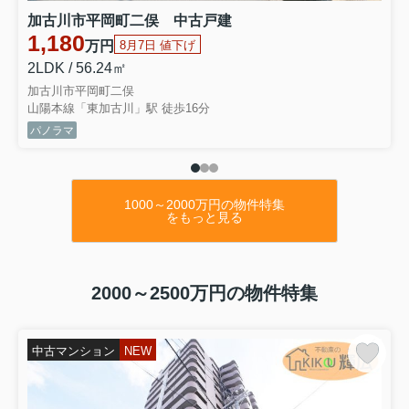
250
万円
加古川市平岡町二俣 中古戸建
5DK
収益物件としても
1,180
万円
8月7日 値下げ
山電高砂駅徒歩
20
分
〇神崎郡市川町 土地〇
2LDK / 56.24㎡
150
万円
加古川市平岡町二俣
敷地約
47
坪 別荘地に最適
山陽本線「東加古川」駅 徒歩16分
JR
播但線甘地駅徒歩
31
分
パノラマ
〇別府町別府 （賃貸中）戸建〇
480
万円
4K
収益用物件
山電別府駅徒歩
6
分
1000～2000万円の物件特集
をもっと見る
2026.08.06
平素はひとかたならぬご愛顧を賜り
心よりお礼申し上げます
誠に勝手ながら以下の期間を夏季休業とさせていただきます
2000～2500万円の物件特集
休業期間：8月12日(水)～16日(日)
17日(月）より通常営業致します
中古マンション
NEW
ご不便をおかけしますが
何卒ご容赦くださいますようお願い申し上げます