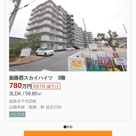
1580万円
価格変更
JR網干駅徒歩21分
駐車2台 リフォーム完成
〇姫路市御国野町御着 中古戸建〇
成約御礼
〇加古郡稲美町六分一 土地〇
750万円
建築条件無し
有効敷地約37.4坪
明石西ICまで車で約7分
〇高砂市梅井 中古戸建〇
1490万円
山陽電鉄伊保駅徒歩10分
平成15年築 ３LDK＋WIC
姫路西スカイハイツ 3階
〇姫路市御立中４丁目 中古戸建〇
780
万円
8月7日 値下げ
1630万円
価格変更
駐車３台（車種による）
3LDK / 59.80㎡
鉄骨造３階建て7LDK
姫路市千代田町
〇加古川町大野 中古戸建〇
山陽本線「姫路」駅 徒歩13分
3600万円
価格変更
パノラマ
JR加古川線日岡駅徒歩8分
敷地100坪以上 駐車2台可
〇尾上町養田 中古戸建〇
4180万円