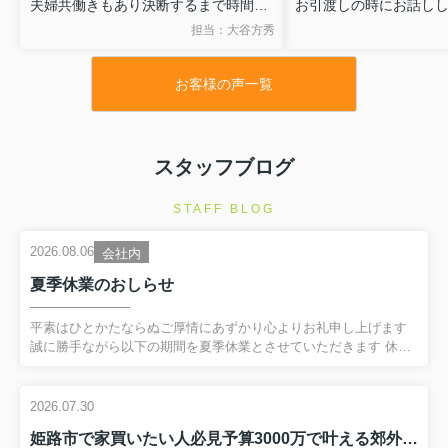
夫婦共働きもあり決断するまで時間が
お引渡しの時にお話し
かかりましたが、家族みんなが「あの
は物件探しは「大谷さ
担当：大谷方秀
物件が良い」と話しあえて良かったで
う」と夫婦で話してた
す。
また、これからリフォ
お客様の声一覧
完成したら遊びに来て
スタッフブログ
STAFF BLOG
2026.08.06
会社内
夏季休業のおしらせ
平素はひとかたならぬご厚情にあずかり心よりお礼申し上げます
誠に勝手ながら以下の期間を夏季休業とさせていただきます 休業
期間：8月12日(水)～16日(日)
17日(月）より通常営業致しますご不便をおかけしますが、何卒ご
容赦くださいますようお願い申し上げます
2026.07.30
姫路市で家買いたい人必見予算3000万で叶える郊外マイホームの選び方