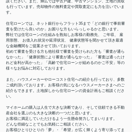
談ください。また、輝広では中古戸建、中古マンション、土地の買取
も行っています。売却物件の無料査定や買取査定にも力を注いでいま
す。
住宅ローンでは、ネット銀行からフラット35まで「どの銀行で事前審
査を受けたら良いのか」お困りな方もいらっしゃるかと思います。
弊社では住宅ローンの仕組みを熟知しお客様の勤務先、 ご年収、 雇
用形態、 お借入れ状況や延滞状況、 健康状態等を聞かせて頂き最適
な金融機関をご提案させて頂いております。
初めて審査を受ける方も他社様で審査を受けられた方も「審査が通ら
なかった」「健康状態により審査が通らなかった」「審査は通ったけ
れど金利が高かった」「高齢で住宅ローンが組めるのかご不安」等の
様々なお悩みに対応しております。
また、ハウスメーカーやローコスト住宅への紹介も行っており、多数
ご成約頂いております。お客様の気になるハウスメーカーさまへのご
紹介もできます。土地探しから住宅ローンの資金計画もご相談くださ
い。
マイホームの購入は人生で大きな決断であり、そして信頼できる不動
産会社を選ぶのも大きな決断の一つだと思います。
お客様に満足していただけるよう一生懸命努力してまいります。
どんな些細なことでもお気軽にご相談ください。
お客様ひとりひとりの「夢」・「希望」が広く輝くよう寄り添ってま