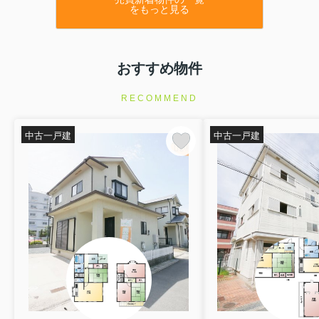
★号棟 ：F号棟
をもっと見る
★間取 ：4LDK
★価格 ：2,990万円
⇒物件詳細はこちらをクリックくださいませ
★種別 ：新築戸建（全6棟）
おすすめ物件
★住所 ：明石市二見町東二見
★号棟 ：B号棟
RECOMMEND
★間取 ：4LDK
★価格 ：2,990万円
⇒物件詳細はこちらをクリックくださいませ
中古一戸建
中古一戸建
他号棟も値下げとなっております。
★種別 ：新築戸建（全7棟）
★住所 ：明石市二見町東二見
★号棟 ：F号棟
★間取 ：4LDK
★価格 ：3,290万円
⇒物件詳細はこちらをクリックくださいませ