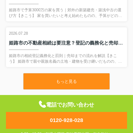
姫路市で予算3000万の家を買う｜郊外の新築建売・築浅中古の選
び方【きこう】 家を買いたいと考え始めたものの、予算がどのく
らいあればどんな家が狙えるのか、具体的なイメージが持てずに
悩んでいませんか。 特に姫路市で予算3,000万円前後を想定してい
る場合、郊外エリアなら新築建売や築浅中古一戸建てなど、複数
2026.07.28
の選択肢が見えてきます。通勤や子育て環境、ローン返済の負担
姫路市の不動産相続は要注意？登記の義務化と売却の流れを解説
など、検討すべきポイントは多く、何から考えれば良いのか分か
りにくいものです。 そこで本記事では、姫路市で家を買いたい方
に向けて、予算3,000万円でどのような暮らしが実現しやすいのか
姫路市の相続登記義務化と罰則｜売却までの流れを解説【きこ
を、FAQ形式で整理して解説します...
う】 姫路市で親や親族名義の土地・建物を受け継いだものの、相
続登記の義務化が始まったと聞いて何から手を付ければよいか分
からず、そのまま時間だけが過ぎていないでしょうか。 令和6年4
月1日からは、不動産の相続登記を一定期間内に行わないと、10万
もっと見る
円以下の過料の対象となる可能性があります。特に将来的に売却
を考えている方にとって、登記を放置することは大きなリスクに
なります。 本記事では、相続登記の義務化のポイントと罰則の仕
組み、必要な手続きの流れをFAQ形式で分かりやすく整理し、過
電話でお問い合わせ
料を避けながら安心して不動産を売却するための...
0120-928-028