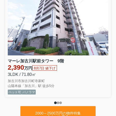
2026.08.06
本日の値下げ
★種別 ：新築戸建（全1棟）
★住所 ：加古川市尾上町11期口里
★号棟 ：1号棟
★間取 ：4LDK
★価格 ：2,
698万円
⇒物件詳細はこちらをクリックくださいませ
★種別 ：新築戸建（全1棟）
★住所 ：加古川市野口町14期野口
★号棟 ：1号棟
★間取 ：4LDK
マーレ加古川駅前タワー 9階
★価格 ：2,998万円
2,390
万円
8月7日 値下げ
⇒物件詳細はこちらをクリックくださいませ
3LDK / 71.80㎡
★種別 ：新築戸建（全2棟）
★住所 ：加古川市野口町12期北野
加古川市加古川町寺家町
★号棟 ：1号棟
山陽本線「加古川」駅 徒歩5分
★間取 ：5LDK
ペット可
パノラマ
★価格 ：3,198万円
⇒物件詳細はこちらをクリックくださいませ
★種別 ：新築戸建（全1棟）
★住所 ：加古川市米田町1期平津
2000～2500万円の物件特集
★号棟 ：1号棟