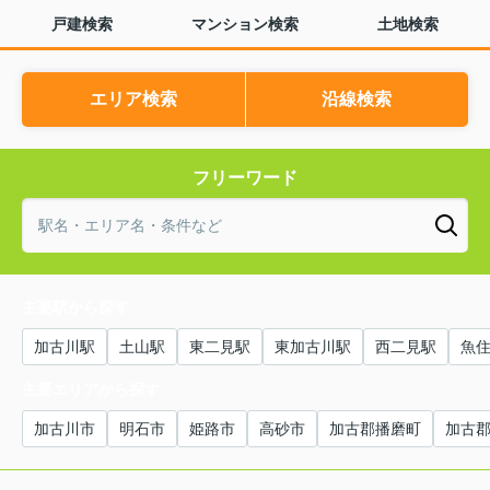
戸建検索
マンション検索
土地検索
エリア検索
沿線検索
フリーワード
主要駅から探す
加古川駅
土山駅
東二見駅
東加古川駅
西二見駅
魚
主要エリアから探す
加古川市
明石市
姫路市
高砂市
加古郡播磨町
加古