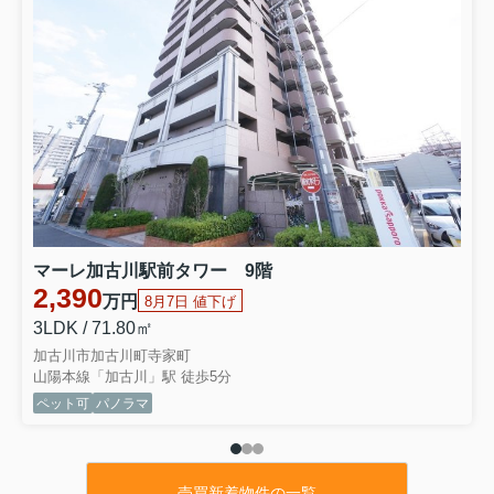
★種別 ：新築戸建（全2棟）
★住所 ：加古郡播磨町二子25-1期
★号棟 ：3号棟
★間取 ：2LDK+2S(納戸）
★価格 ：2,999万円
⇒物件詳細はこちらをクリックくださいませ
★種別 ：中古戸建
★住所 ：高砂市西畑3丁目
★間取 ：3LDK+1S(納戸）
★価格 ：1,749万円
⇒物件詳細はこちらをクリックくださいませ
★種別 ：中古マンション
マーレ加古川駅前タワー 9階
★住所 ：姫路市岡田
2,390
★階数 ：6階
万円
8月7日 値下げ
★間取 ：3LDK
3LDK / 71.80㎡
★価格 ：2,580万円
加古川市加古川町寺家町
⇒物件詳細はこちらをクリックくださいませ
山陽本線「加古川」駅 徒歩5分
ペット可
パノラマ
2026.07.31
本日の値下げ
★種別 ：新築戸建（残1棟）
★住所 ：明石市魚住町西岡5期
売買新着物件の一覧