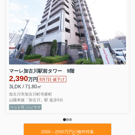
2026.08.06
本日の値下げ
★種別 ：新築戸建（全1棟）
★住所 ：加古川市尾上町11期口里
★号棟 ：1号棟
★間取 ：4LDK
★価格 ：2,
698万円
⇒物件詳細はこちらをクリックくださいませ
★種別 ：新築戸建（全1棟）
★住所 ：加古川市野口町14期野口
★号棟 ：1号棟
★間取 ：4LDK
マーレ加古川駅前タワー 9階
★価格 ：2,998万円
2,390
万円
8月7日 値下げ
⇒物件詳細はこちらをクリックくださいませ
3LDK / 71.80㎡
★種別 ：新築戸建（全2棟）
★住所 ：加古川市野口町12期北野
加古川市加古川町寺家町
★号棟 ：1号棟
山陽本線「加古川」駅 徒歩5分
★間取 ：5LDK
ペット可
パノラマ
★価格 ：3,198万円
⇒物件詳細はこちらをクリックくださいませ
★種別 ：新築戸建（全1棟）
★住所 ：加古川市米田町1期平津
2000～2500万円の物件特集
★号棟 ：1号棟