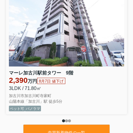
★種別 ：新築戸建（全2棟）
★住所 ：加古郡播磨町二子25-1期
★号棟 ：3号棟
★間取 ：2LDK+2S(納戸）
★価格 ：2,999万円
⇒物件詳細はこちらをクリックくださいませ
★種別 ：中古戸建
★住所 ：高砂市西畑3丁目
★間取 ：3LDK+1S(納戸）
★価格 ：1,749万円
⇒物件詳細はこちらをクリックくださいませ
★種別 ：中古マンション
マーレ加古川駅前タワー 9階
★住所 ：姫路市岡田
2,390
★階数 ：6階
万円
8月7日 値下げ
★間取 ：3LDK
3LDK / 71.80㎡
★価格 ：2,580万円
加古川市加古川町寺家町
⇒物件詳細はこちらをクリックくださいませ
山陽本線「加古川」駅 徒歩5分
ペット可
パノラマ
2026.07.31
本日の値下げ
★種別 ：新築戸建（残1棟）
★住所 ：明石市魚住町西岡5期
売買新着物件の一覧