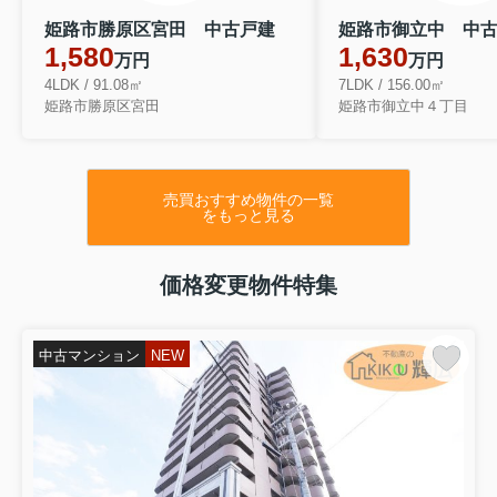
姫路市勝原区宮田 中古戸建
姫路市御立中 中
1,580
1,630
万円
万円
4LDK / 91.08㎡
7LDK / 156.00㎡
姫路市勝原区宮田
姫路市御立中４丁目
売買おすすめ物件の一覧
をもっと見る
価格変更物件特集
中古マンション
NEW