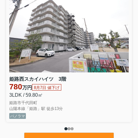
1580万円
価格変更
JR網干駅徒歩21分
駐車2台 リフォーム完成
〇姫路市御国野町御着 中古戸建〇
成約御礼
〇加古郡稲美町六分一 土地〇
750万円
建築条件無し
有効敷地約37.4坪
明石西ICまで車で約7分
〇高砂市梅井 中古戸建〇
1490万円
山陽電鉄伊保駅徒歩10分
平成15年築 ３LDK＋WIC
姫路西スカイハイツ 3階
〇姫路市御立中４丁目 中古戸建〇
780
万円
8月7日 値下げ
1630万円
価格変更
駐車３台（車種による）
3LDK / 59.80㎡
鉄骨造３階建て7LDK
姫路市千代田町
〇加古川町大野 中古戸建〇
山陽本線「姫路」駅 徒歩13分
3600万円
価格変更
パノラマ
JR加古川線日岡駅徒歩8分
敷地100坪以上 駐車2台可
〇尾上町養田 中古戸建〇
4180万円