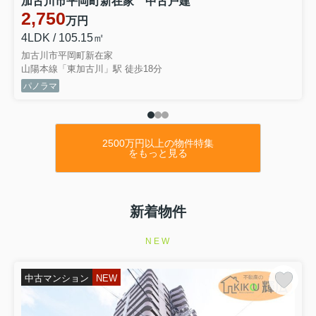
加古川市平岡町新在家 中古戸建
★号棟 ：2号棟
2,750
万円
★間取 ：4LDK
4LDK / 105.15㎡
★価格 ：2,498万円
⇒物件詳細はこちらをクリックくださいませ
加古川市平岡町新在家
3.4.5号棟も値下げとなります
山陽本線「東加古川」駅 徒歩18分
★種別 ：新築戸建（残２棟）
パノラマ
★住所 ：稲美町中村1期
★号棟 ：2号棟
★間取 ：4LDK
★価格 ：2,798万円
2500万円以上の物件特集
⇒物件詳細はこちらをクリックくださいませ
をもっと見る
1号棟も値下げとなります
新着物件
2026.08.02
本日の値下げ
NEW
★種別 ：新築戸建（全1棟）
★住所 ：加古川市平岡町土山1期
★号棟 ：1号棟
中古マンション
NEW
★間取 ：1LDK+1S(納戸）
★価格 ：3499万円
⇒物件詳細はこちらをクリックくださいませ