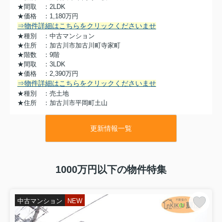
★間取 ：2LDK
★価格 ：1,180万円
⇒物件詳細はこちらをクリックくださいませ
★種別 ：中古マンション
★住所 ：加古川市加古川町寺家町
★階数 ：9階
★間取 ：3LDK
★価格 ：2,390万円
⇒物件詳細はこちらをクリックくださいませ
★種別 ：売土地
★住所 ：加古川市平岡町土山
★敷地 ：約55.35坪
★価格 ：2,180万円
更新情報一覧
⇒物件詳細はこちらをクリックくださいませ
★種別 ：中古マンション
★住所 ：姫路市千代田町
★階数 ：3階
1000万円以下の物件特集
★間取 ：3LDK
★価格 ：780万円
⇒物件詳細はこちらをクリックくださいませ
中古マンション
NEW
おすすめ物件
〇姫路市勝原区宮田 中古戸建〇