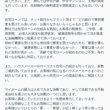
談ください。また、輝広では中古戸建、中古マンション、土地の買取
も行っています。売却物件の無料査定や買取査定にも力を注いでいま
す。
住宅ローンでは、ネット銀行からフラット35まで「どの銀行で事前審
査を受けたら良いのか」お困りな方もいらっしゃるかと思います。
弊社では住宅ローンの仕組みを熟知しお客様の勤務先、 ご年収、 雇
用形態、 お借入れ状況や延滞状況、 健康状態等を聞かせて頂き最適
な金融機関をご提案させて頂いております。
初めて審査を受ける方も他社様で審査を受けられた方も「審査が通ら
なかった」「健康状態により審査が通らなかった」「審査は通ったけ
れど金利が高かった」「高齢で住宅ローンが組めるのかご不安」等の
様々なお悩みに対応しております。
また、ハウスメーカーやローコスト住宅への紹介も行っており、多数
ご成約頂いております。お客様の気になるハウスメーカーさまへのご
紹介もできます。土地探しから住宅ローンの資金計画もご相談くださ
い。
マイホームの購入は人生で大きな決断であり、そして信頼できる不動
産会社を選ぶのも大きな決断の一つだと思います。
お客様に満足していただけるよう一生懸命努力してまいります。
どんな些細なことでもお気軽にご相談ください。
お客様ひとりひとりの「夢」・「希望」が広く輝くよう寄り添ってま