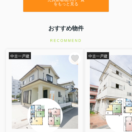
★号棟 ：F号棟
をもっと見る
★間取 ：4LDK
★価格 ：2,990万円
⇒物件詳細はこちらをクリックくださいませ
★種別 ：新築戸建（全6棟）
おすすめ物件
★住所 ：明石市二見町東二見
★号棟 ：B号棟
RECOMMEND
★間取 ：4LDK
★価格 ：2,990万円
⇒物件詳細はこちらをクリックくださいませ
中古一戸建
中古一戸建
他号棟も値下げとなっております。
★種別 ：新築戸建（全7棟）
★住所 ：明石市二見町東二見
★号棟 ：F号棟
★間取 ：4LDK
★価格 ：3,290万円
⇒物件詳細はこちらをクリックくださいませ