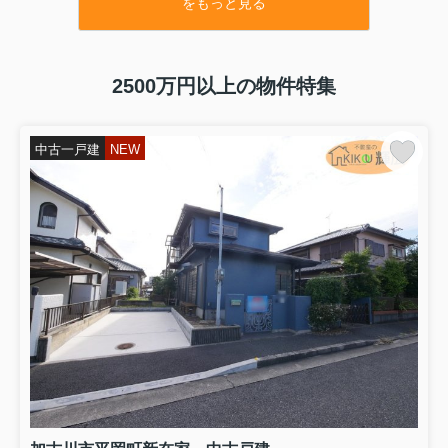
をもっと見る
★間取 ：4LDK
★価格 ：2,798万円
⇒物件詳細はこちらをクリックくださいませ
★種別 ：売土地
2500万円以上の物件特集
★住所 ：明石市大久保町高丘7丁目
★敷地 ：約83坪
★価格 ：2,280万円
中古一戸建
NEW
⇒物件詳細はこちらをクリックくださいませ
★種別 ：中古マンション
★住所 ：明石市二見町東二見
★階数 ：3階
★間取 ：3LDK
★価格 ：1,180万円
⇒物件詳細はこちらをクリックくださいませ
★種別 ：新築戸建（全3棟）
★住所 ：姫路市玉手1期
★号棟 ：2号棟
★間取 ：4LDK
★価格 ：3,098万円
⇒物件詳細はこちらをクリックくださいませ
他号棟も値下げとなります
★種別 ：新築戸建（全5棟）
★住所 ：姫路市西庄4期