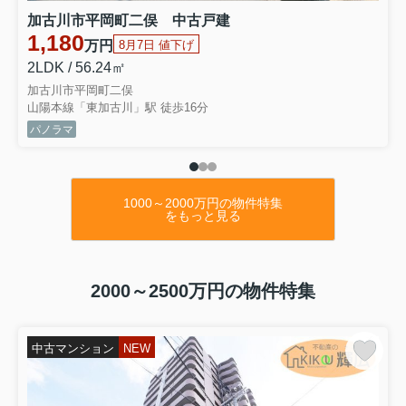
250
万円
加古川市平岡町二俣 中古戸建
5DK
収益物件としても
1,180
万円
8月7日 値下げ
山電高砂駅徒歩
20
分
〇神崎郡市川町 土地〇
2LDK / 56.24㎡
150
万円
加古川市平岡町二俣
敷地約
47
坪 別荘地に最適
山陽本線「東加古川」駅 徒歩16分
JR
播但線甘地駅徒歩
31
分
パノラマ
〇別府町別府 （賃貸中）戸建〇
480
万円
4K
収益用物件
山電別府駅徒歩
6
分
1000～2000万円の物件特集
をもっと見る
2026.08.06
平素はひとかたならぬご愛顧を賜り
心よりお礼申し上げます
誠に勝手ながら以下の期間を夏季休業とさせていただきます
2000～2500万円の物件特集
休業期間：8月12日(水)～16日(日)
17日(月）より通常営業致します
中古マンション
NEW
ご不便をおかけしますが
何卒ご容赦くださいますようお願い申し上げます