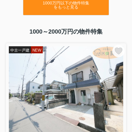
1000万円以下の物件特集
山陽電鉄尾上の松駅徒歩9分
をもっと見る
カーポート2台可 LDK床暖房
〇高砂市米田町米田 中古マンション〇
1300万円
価格変更
3L
DK
ペット飼育可（規約有）
1000～2000万円の物件特集
9階 オートロック 日当たり良好
〇二見町西二見 中古マンション〇
1090
万円
価格変更
3L
DK
2面バルコニー
中古一戸建
NEW
2階
65
平米 日当たり良好
〇加古川市平岡町土山 中古戸建〇
2480万円
JR土山駅徒歩
8
分
ヤング開発施工 オール電化住宅
〇宍粟市一宮町 中古戸建〇
420万円
1
LDK 避暑地の別荘
リフォーム歴あり
〇野口町長砂 中古戸建〇
320万円
3
DK
普通車1台駐車可
山電浜の宮駅徒歩
20
分
〇高砂町東宮町 中古戸建〇