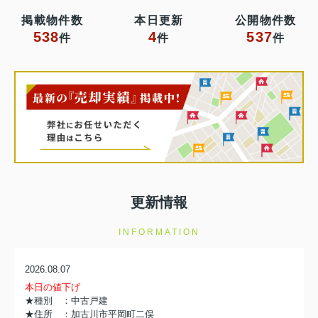
掲載物件数
本日更新
公開物件数
538
4
537
件
件
件
更新情報
INFORMATION
2026.08.07
本日の値下げ
★種別 ：中古戸建
★住所 ：加古川市平岡町二俣