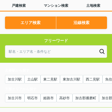
戸建検索
マンション検索
土地検索
エリア検索
沿線検索
フリーワード
主要駅から探す
加古川駅
土山駅
東二見駅
東加古川駅
西二見駅
魚
主要エリアから探す
加古川市
明石市
姫路市
高砂市
加古郡播磨町
加古