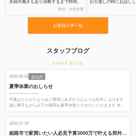
夫婦共働きもあり決断するまで時間が
お引渡しの時にお話し
かかりましたが、家族みんなが「あの
は物件探しは「大谷さ
担当：大谷方秀
物件が良い」と話しあえて良かったで
う」と夫婦で話してた
す。
また、これからリフォ
お客様の声一覧
完成したら遊びに来て
スタッフブログ
STAFF BLOG
2026.08.06
会社内
夏季休業のおしらせ
平素はひとかたならぬご厚情にあずかり心よりお礼申し上げます
誠に勝手ながら以下の期間を夏季休業とさせていただきます 休業
期間：8月12日(水)～16日(日)
17日(月）より通常営業致しますご不便をおかけしますが、何卒ご
容赦くださいますようお願い申し上げます
2026.07.30
姫路市で家買いたい人必見予算3000万で叶える郊外マイホームの選び方