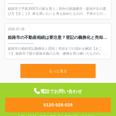
姫路市で予算3000万の家を買う｜郊外の新築建売・築浅中古の選
び方【きこう】 家を買いたいと考え始めたものの、予算がどのく
らいあればどんな家が狙えるのか、具体的なイメージが持てずに
悩んでいませんか。 特に姫路市で予算3,000万円前後を想定してい
る場合、郊外エリアなら新築建売や築浅中古一戸建てなど、複数
2026.07.28
の選択肢が見えてきます。通勤や子育て環境、ローン返済の負担
姫路市の不動産相続は要注意？登記の義務化と売却の流れを解説
など、検討すべきポイントは多く、何から考えれば良いのか分か
りにくいものです。 そこで本記事では、姫路市で家を買いたい方
に向けて、予算3,000万円でどのような暮らしが実現しやすいのか
姫路市の相続登記義務化と罰則｜売却までの流れを解説【きこ
を、FAQ形式で整理して解説します...
う】 姫路市で親や親族名義の土地・建物を受け継いだものの、相
続登記の義務化が始まったと聞いて何から手を付ければよいか分
からず、そのまま時間だけが過ぎていないでしょうか。 令和6年4
月1日からは、不動産の相続登記を一定期間内に行わないと、10万
もっと見る
円以下の過料の対象となる可能性があります。特に将来的に売却
を考えている方にとって、登記を放置することは大きなリスクに
なります。 本記事では、相続登記の義務化のポイントと罰則の仕
組み、必要な手続きの流れをFAQ形式で分かりやすく整理し、過
電話でお問い合わせ
料を避けながら安心して不動産を売却するための...
0120-928-028