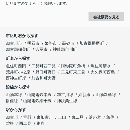
いりますのでよろしくお願いします。
会社概要を見る
市区町村から探す
加古川市
明石市
姫路市
高砂市
加古郡播磨町
加古郡稲美町
宍粟市
神崎郡市川町
町名から探す
魚住町西岡
二見町西二見
阿弥陀町魚橋
魚住町清水
荒井町小松原
野口町野口
二見町東二見
大久保町西島
西神吉町岸
加古川町大野
沿線から探す
山陽本線
山陽電鉄本線
加古川線
姫新線
山陽新幹線
播但線
山陽電鉄網干線
神鉄粟生線
駅から探す
加古川
宝殿
東加古川
土山
東二見
浜の宮
魚住
曽根
西二見
別府